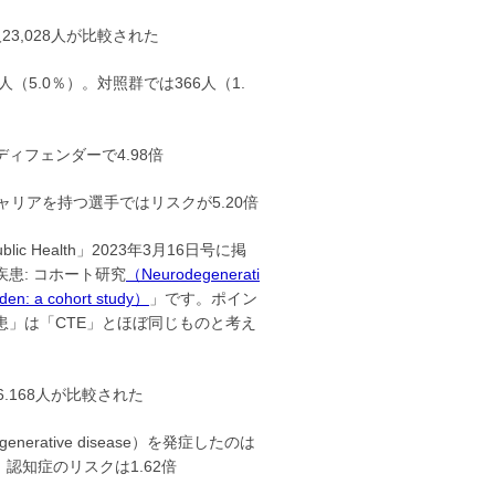
3,028人が比較された
人（5.0％）。対照群では366人（1.
ィフェンダーで4.98倍
リアを持つ選手ではリスクが5.20倍
c Health」2023年3月16日号に掲
患: コホート研究
（Neurodegenerati
eden: a cohort study）
」です。ポイン
」は「CTE」とほぼ同じものと考え
.168人が比較された
erative disease）を発症したのは
6倍。認知症のリスクは1.62倍