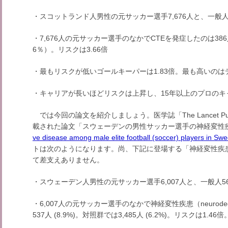
・スコットランド人男性の元サッカー選手7,676人と、一般人2
・7,676人の元サッカー選手のなかでCTEを発症したのは386
6％）。リスクは3.66倍
・最もリスクが低いゴールキーパーは1.83倍。最も高いのはデ
・キャリアが長いほどリスクは上昇し、15年以上のプロのキャ
では今回の論文を紹介しましょう。医学誌「The Lancet Publi
載された論文「スウェーデンの男性サッカー選手の神経変性疾
ve disease among male elite football (soccer) players in Sw
トは次のようになります。尚、下記に登場する「神経変性疾患
て差支えありません。
・スウェーデン人男性の元サッカー選手6,007人と、一般人56
・6,007人の元サッカー選手のなかで神経変性疾患（neurodegen
537人 (8.9%)。対照群では3,485人 (6.2%)。リスクは1.4