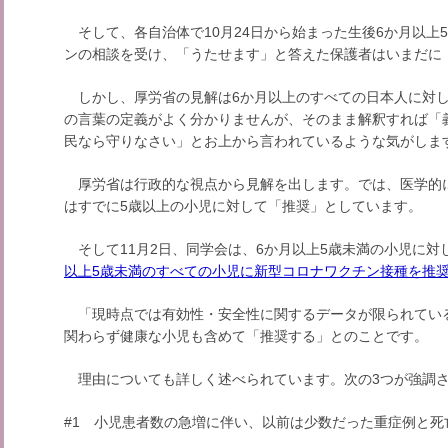
そして、各自治体で10月24日から始まった生後6か月以上
ンの相談を受け、「うたせます」と答えた保護者はいまだに（
しかし、厚労省の見解は6か月以上のすべての日本人に対し
の言葉の定義がよく分かりませんが、そのまま解釈すれば「
民なら守りなさい」とお上から言われているような気がしま
厚労省は行政的な視点から見解を出します。では、医学的
はすでに5歳以上の小児に対して「推奨」としています。
そして11月2日、同学会は、6か月以上5歳未満の小児に対
以上5歳未満のすべての小児に新型コロナワクチン接種を推
「現時点では有効性・安全性に関するデータが限られてい
関わらず健康な小児も含めて「推奨する」とのことです。
理由についても詳しく述べられています。次の3つが強調
#1 小児患者数の急増に伴い、以前は少数だった重症例と死