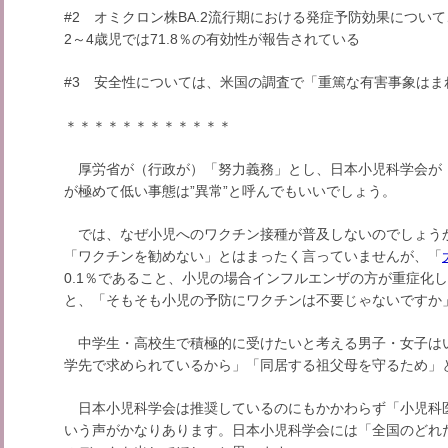
#2 オミクロン株BA.2流行期における発症予防効果について、
2～4歳児では71.8％の有効性が報告されている
#3 安全性については、米国の調査で「重篤な有害事象はま
＊＊＊＊＊＊＊＊＊＊＊＊
厚労省が（行政が）「努力義務」とし、日本小児科学会が
が極めて低い事態は”異常”と呼んでもいいでしょう。
では、なぜ小児へのワクチン接種が普及しないのでしょう
「ワクチンを勧めない」とはまったく言っていませんが、「
0.1％であること、小児の場合インフルエンザの方が重症化
と、「そもそも小児の予防にワクチンは不要じゃないですか
中学生・高校生で積極的に受けたいと考える男子・女子は
学先で求められているから」「同居する祖父母を守るため」
日本小児科学会は推奨しているのにもかかわらず「小児科
いう声がかなりあります。日本小児科学会には「全国のどれ