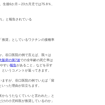
生後6か月～23カ月児では75.8％、
れ」と報告されている
「推奨」としているワクチンの接種率
か。谷口医院の例で言えば、我々は
大阪府の第7波
での全年齢の死亡率は
しやすい
報告
があること」などを示す
」というコメントが返ってきます。
いますが、谷口医院の例でいえば「留
といった理由が目立ちます。
医からうたなくていいと言われた」と
だけの小児科医が推奨しているのか」