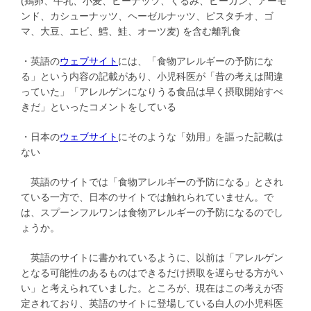
(鶏卵、牛乳、小麦、ピーナッツ、くるみ、ピーカン、アーモ
ンド、カシューナッツ、ヘーゼルナッツ、ピスタチオ、ゴ
マ、大豆、エビ、鱈、鮭、オーツ麦) を含む離乳食
・英語の
ウェブサイト
には、「食物アレルギーの予防にな
る」という内容の記載があり、小児科医が「昔の考えは間違
っていた」「アレルゲンになりうる食品は早く摂取開始すべ
きだ」といったコメントをしている
・日本の
ウェブサイト
にそのような「効用」を謳った記載は
ない
英語のサイトでは「食物アレルギーの予防になる」とされ
ている一方で、日本のサイトでは触れられていません。で
は、スプーンフルワンは食物アレルギーの予防になるのでし
ょうか。
英語のサイトに書かれているように、以前は「アレルゲン
となる可能性のあるものはできるだけ摂取を遅らせる方がい
い」と考えられていました。ところが、現在はこの考えが否
定されており、英語のサイトに登場している白人の小児科医