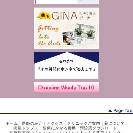
ホーム
|
医師の紹介
|
アクセス
|
クリニックご案内
|
薬について
|
病気トップ10
|
診療にかかる費用
|
問診票ダウンロード
|
医療従事者の方へ
|
マスコミの方へ
|
よくある質問
|
リンク
|