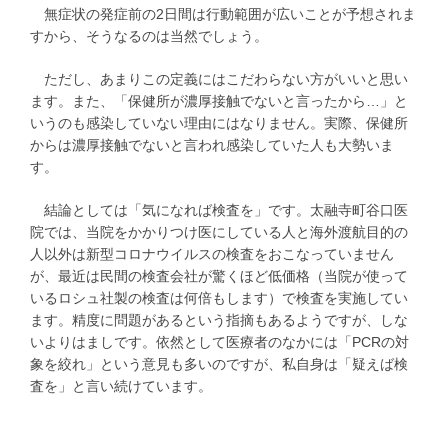
無症状の発症前の2日間は行動範囲が広いことが予想されま
すから、そうなるのは当然でしょう。
ただし、あまりこの定義にはこだわらない方がいいと思い
ます。また、「保健所が濃厚接触でないと言ったから…」と
いうのも感染していない理由にはなりません。実際、保健所
からは濃厚接触でないと言われ感染していた人も大勢いま
す。
結論としては「気になれば検査を」です。太融寺町谷口医
院では、当院をかかりつけ医にしている人と海外渡航目的の
人以外は新型コロナウイルスの検査をおこなっていません
が、最近は民間の検査会社が驚くほど低価格（当院が使って
いるロシュ社製の検査は何倍もします）で検査を実施してい
ます。精度に問題があるという指摘もあるようですが、しな
いよりはましです。依然として医療者のなかには「PCRの対
象を絞れ」という意見も多いのですが、私自身は「疑えば検
査を」と言い続けています。