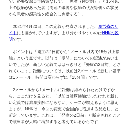
で、必要な感染予防策なしで、「患者（確定例）」と15分以
上の接触があった者（周辺の環境や接触の状況等個々の状況
から患者の感染性を総合的に判断する）。
2021年4月20日、この定義が見直されました。
厚労省のサ
イト
にも書かれていますが、より分かりやすいのは
NHKの説
明
です。
ポイントは「発症の2日前から1メートル以内で15分以上接
触」という点です。以前は「期間」についての記述があいま
いでしたが、新しい定義でははっきりと「発症の2日前」とさ
れています。距離については、以前は2メートルで新しい基準
は1メートル、時間は変わらずに「15分間」です。
2メートルから1メートルに距離は縮められたわけですか
ら、ここだけを見ると、「以前は濃厚接触だったけれど新し
い定義では濃厚接触にならない」ケースが増えるように思え
ますが、NHKは「今回の変更で全国的に増加する見通し」と
断定しています。これは、「発症の2日前」と断定されたこと
で該当者が大幅に増加すると考えているからです。