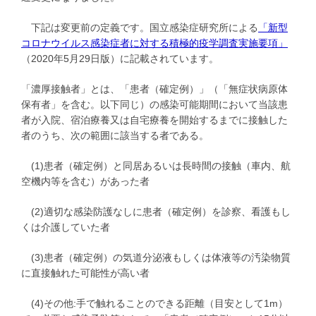
下記は変更前の定義です。国立感染症研究所による
「新型
コロナウイルス感染症者に対する積極的疫学調査実施要項」
（2020年5月29日版）に記載されています。
「濃厚接触者」とは、「患者（確定例）」（「無症状病原体
保有者」を含む。以下同じ）の感染可能期間において当該患
者が入院、宿泊療養又は自宅療養を開始するまでに接触した
者のうち、次の範囲に該当する者である。
(1)患者（確定例）と同居あるいは長時間の接触（車内、航
空機内等を含む）があった者
(2)適切な感染防護なしに患者（確定例）を診察、看護もし
くは介護していた者
(3)患者（確定例）の気道分泌液もしくは体液等の汚染物質
に直接触れた可能性が高い者
(4)その他:手で触れることのできる距離（目安として1m）