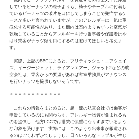
しているピーナッツの粒子よりも、椅子やテーブルに付着し
ているピーナッツの破片を口にしてしまうことで発症するケ
ースが多いと言われていますが、このアレルギーは一気に重
症化する可能性があり、また機内は室内よりもずっと空気が
乾燥していることからアレルギーを持つ当事者や保護者はや
はり乗客がナッツ類を口にするのは避けてほしいと考えま
す。
実際、上記のBBCによると、ブリティッシュ・エアウェイ
ズ、イージージェット、ライアンエアー、ジェット2などの航
空会社は、乗客からの要望があれば客室乗務員がアナウンス
を行いナッツを提供しないそうです。
＊＊＊＊＊＊＊＊＊＊＊＊
これらの情報をまとめると、超一流の航空会社では乗客が
申告しているのにも関わらず、アレルギー物質が含まれるも
のを提供し、他方LCCでは搭乗に慎重になりすぎているよう
な印象を受けます。実際には、このような出来事が報道され
るのはごくわずかでしょうし、日々いろんなトラブルが生じ