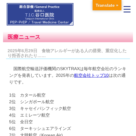
Translate »
医療ニュース
2025年6月29日 食物アレルギーがある人の搭乗、重症化した
り拒否されたり……
国際航空輸送評価機関のSKYTRAXは毎年航空会社のランキ
ングを発表しています。2025年の
航空会社トップ10
は次の通
りです。
1位 カタール航空
2位 シンガポール航空
3位 キャセイパシフィック航空
4位 エミレーツ航空
5位 全日空
6位 ターキッシュエアラインズ
7位 大韓航空（Korean Air)