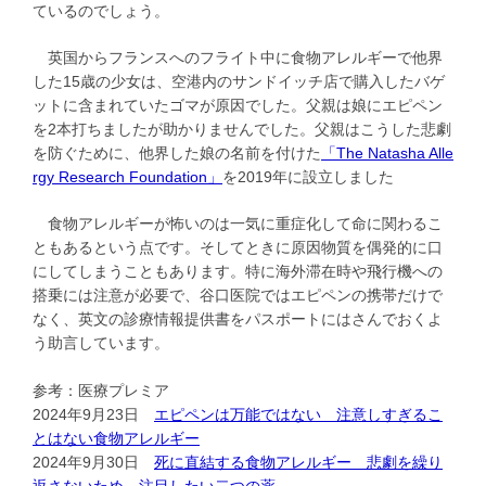
ているのでしょう。
英国からフランスへのフライト中に食物アレルギーで他界
した15歳の少女は、空港内のサンドイッチ店で購入したバゲ
ットに含まれていたゴマが原因でした。父親は娘にエピペン
を2本打ちましたが助かりませんでした。父親はこうした悲劇
を防ぐために、他界した娘の名前を付けた
「The Natasha Alle
rgy Research Foundation」
を2019年に設立しました
食物アレルギーが怖いのは一気に重症化して命に関わるこ
ともあるという点です。そしてときに原因物質を偶発的に口
にしてしまうこともあります。特に海外滞在時や飛行機への
搭乗には注意が必要で、谷口医院ではエピペンの携帯だけで
なく、英文の診療情報提供書をパスポートにはさんでおくよ
う助言しています。
参考：医療プレミア
2024年9月23日
エピペンは万能ではない 注意しすぎるこ
とはない食物アレルギー
2024年9月30日
死に直結する食物アレルギー 悲劇を繰り
返さないため、注目したい二つの薬