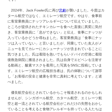
2024年、Jack Fowler氏に再び
悲劇
が襲いました。今度はカ
タール航空ではなく、エミレーツ航空です。やはり、食事前
に客室乗務員にナッツアレルギーについて伝えていました。
ところが提供されたチキンカレーを食べた直後に異変に気付
き、客室乗務員に「息ができない」と伝え、食事にナッツが
入っているかどうか尋ねました。客室乗務員は「食事にナッ
ツは入っていない」と言いましたが、同乗していた友人がメ
ニューを見てカレーにカシューナッツが含まれていることに
気づきました。氏は着陸を急いでもらいドバイの空港に着陸
後救急病院に搬送されました。氏は自身でエピペンを注射す
る動画と、酸素マスクを着用した写真をSNSに投稿していま
す。エミレーツ航空の広報担当者は、氏の体験について謝罪
し「お客様の安全と健康を非常に真剣に考えています」と述
べました。
優良航空会社とされているからこそ報道されるのかもしれ
ませんが、シンガポール航空、カタール航空、エミレーツ航
空と超一流とされている航空会社がこれだけの失態をおかし
ていることを考えると食物アレルギーを持っている人たちは