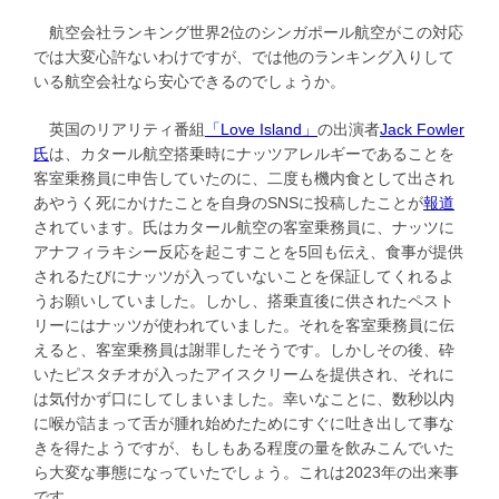
航空会社ランキング世界2位のシンガポール航空がこの対応
では大変心許ないわけですが、では他のランキング入りして
いる航空会社なら安心できるのでしょうか。
英国のリアリティ番組
「Love Island」
の出演者
Jack Fowler
氏
は、カタール航空搭乗時にナッツアレルギーであることを
客室乗務員に申告していたのに、二度も機内食として出され
あやうく死にかけたことを自身のSNSに投稿したことが
報道
されています。氏はカタール航空の客室乗務員に、ナッツに
アナフィラキシー反応を起こすことを5回も伝え、食事が提供
されるたびにナッツが入っていないことを保証してくれるよ
うお願いしていました。しかし、搭乗直後に供されたペスト
リーにはナッツが使われていました。それを客室乗務員に伝
えると、客室乗務員は謝罪したそうです。しかしその後、砕
いたピスタチオが入ったアイスクリームを提供され、それに
は気付かず口にしてしまいました。幸いなことに、数秒以内
に喉が詰まって舌が腫れ始めたためにすぐに吐き出して事な
きを得たようですが、もしもある程度の量を飲みこんでいた
ら大変な事態になっていたでしょう。これは2023年の出来事
です。