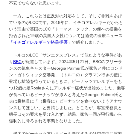
不安でならないと思います。
一方、これらとは正反対の対応をして、そして非難をあび
ているのがLCCです。2018年に、イチゴアレルギーだからと
いう理由で英国のLCC「トーマス・クック」の便への搭乗を
拒否された19歳の英国人女性については過去の医療ニュース
「イチゴアレルギーで搭乗拒否」
で紹介しました。
トルコのLCC「サンエクスプレス」で似たような事件があ
り
BBC
が報道しています。2024年5月21日、BBCのフリーラ
ンスの気象キャスターGeorgie Palmer氏が家族と共にロンド
ン・ガトウィック空港発、（トルコの）ダラマン行きの便に
登場し離陸を待っているときに、ピーナッツアレルギーをも
つ12歳の娘Rosieさんにアレルギー症状が出始めました。乗客
が食べているピーナッツが原因と考えたGeorgie Palmer氏と
夫は乗務員に「（乗客に）ピーナッツを食べないようアナウ
ンスしてほしい」と要請しました。ところが、客室乗務員と
機長はその要求を受け入れず、結果、家族一同が飛行機から
強制的に降ろされる事態となりました。
機内でピーナッツアレルギーを発症するのは空気中に浮遊