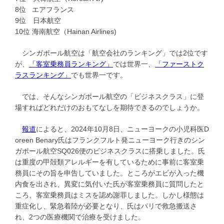
8位 エアフランス
9位 日本航空
10位 海南航空（Hainan Airlines)
シンガポール航空は「航空会社のランキング」では2位です
が、
「客室乗務員ランキング」
では世界一、
「ファーストク
ラスランキング」
でも世界一です。
では、そんなシンガポール航空の「ビジネスクラス」に登
場すればどれだけのおもてなしを期待できるのでしょうか。
報道
によると、2024年10月8日、ニューヨークの小児科医D
oreen Benary氏はフランクフルト発ニューヨーク行きのシン
ガポール航空SQ026便のビジネスクラスに搭乗しました。氏
は重度の甲殻類アレルギーを有しているために事前に客室乗
務員にその旨を申告していました。ところがエビが入った機
内食を出され、異変に気付いた氏が客室乗務員に質問したと
ころ、客室乗務員はミスを認め謝罪しました。しかし様態は
重症化し、緊急着陸が必要となり、氏はパリで救急搬送さ
れ、2つの医療機関で治療を受けました。