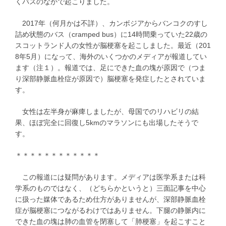
くバスのなかで起こりました。
2017年（何月かは不詳）、カンボジアからバンコクのすし
詰め状態のバス（cramped bus）に14時間乗っていた22歳の
スコットランド人の女性が脳梗塞を起こしました。最近（201
8年5月）になって、海外のいくつかのメディアが報道してい
ます（注１）。報道では、足にできた血の塊が原因で（つま
り深部静脈血栓症が原因で）脳梗塞を発症したとされていま
す。
女性は左半身が麻痺しましたが、母国でのリハビリの結
果、ほぼ完全に回復し5kmのマラソンにも出場したそうで
す。
＊＊＊＊＊＊＊＊＊＊＊＊
この報道には疑問があります。メディアは医学系または科
学系のものではなく、（どちらかというと）三面記事を中心
に扱った媒体であるため仕方がありませんが、深部静脈血栓
症が脳梗塞につながるわけではありません。下腿の静脈内に
できた血の塊は肺の血管を閉塞して「肺梗塞」を起こすこと