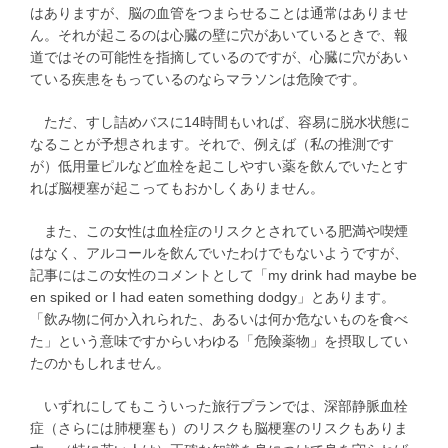
はありますが、脳の血管をつまらせることは通常はありませ
ん。それが起こるのは心臓の壁に穴があいているときで、報
道ではその可能性を指摘しているのですが、心臓に穴があい
ている疾患をもっているのならマラソンは危険です。
ただ、すし詰めバスに14時間もいれば、容易に脱水状態に
なることが予想されます。それで、例えば（私の推測です
が）低用量ピルなど血栓を起こしやすい薬を飲んでいたとす
れば脳梗塞が起こってもおかしくありません。
また、この女性は血栓症のリスクとされている肥満や喫煙
はなく、アルコールを飲んでいたわけでもないようですが、
記事にはこの女性のコメントとして「my drink had maybe be
en spiked or I had eaten something dodgy」とあります。
「飲み物に何か入れられた、あるいは何か危ないものを食べ
た」という意味ですからいわゆる「危険薬物」を摂取してい
たのかもしれません。
いずれにしてもこういった旅行プランでは、深部静脈血栓
症（さらには肺梗塞も）のリスクも脳梗塞のリスクもありま