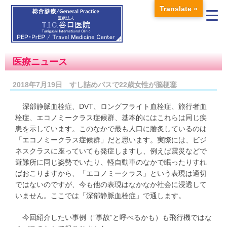
Translate »
医療ニュース
2018年7月19日 すし詰めバスで22歳女性が脳梗塞
深部静脈血栓症、DVT、ロングフライト血栓症、旅行者血
栓症、エコノミークラス症候群、基本的にはこれらは同じ疾
患を示しています。このなかで最も人口に膾炙しているのは
「エコノミークラス症候群」だと思います。実際には、ビジ
ネスクラスに座っていても発症しますし、例えば震災などで
避難所に同じ姿勢でいたり、軽自動車のなかで眠ったりすれ
ばおこりますから、「エコノミークラス」という表現は適切
ではないのですが、今も他の表現はなかなか社会に浸透して
いません。ここでは「深部静脈血栓症」で通します。
今回紹介したい事例（”事故”と呼べるかも）も飛行機ではな