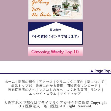
ホーム
|
医師の紹介
|
アクセス
|
クリニックご案内
|
薬について
|
病気トップ10
|
診療にかかる費用
|
問診票ダウンロード
|
医療従事者の方へ
|
マスコミの方へ
|
よくある質問
|
リンク
|
エッセイ・コラム
|
サイトマップ
大阪市北区で都心型プライマリケアを行う谷口医院 Copyright
(C) 医療法人 谷口医院 All Right Reserved.