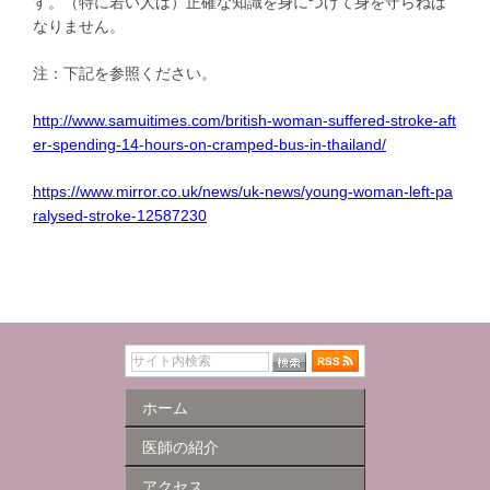
す。（特に若い人は）正確な知識を身につけて身を守らねば
なりません。
注：下記を参照ください。
http://www.samuitimes.com/british-woman-suffered-stroke-aft
er-spending-14-hours-on-cramped-bus-in-thailand/
https://www.mirror.co.uk/news/uk-news/young-woman-left-pa
ralysed-stroke-12587230
ホーム
医師の紹介
アクセス