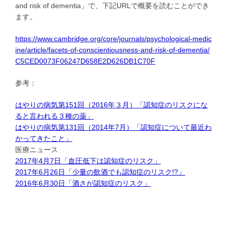
and risk of dementia」で、下記URLで概要を読むことができ
ます。
https://www.cambridge.org/core/journals/psychological-medic
ine/article/facets-of-conscientiousness-and-risk-of-dementia/
C5CED0073F06247D658E2D626DB1C70F
参考：
はやりの病気第151回（2016年３月）「認知症のリスクにな
ると言われる３種の薬」
はやりの病気第131回（2014年7月）「認知症について最近わ
かってきたこと」
医療ニュース
2017年4月7日「血圧低下は認知症のリスク」
2017年6月26日「少量の飲酒でも認知症のリスク!?」
2016年6月30日「酒さが認知症のリスク」