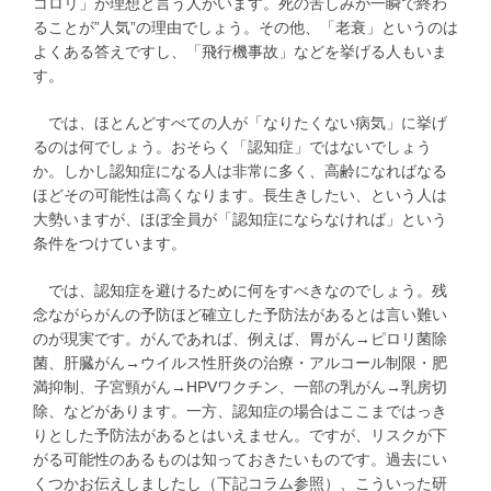
コロリ」が理想と言う人がいます。死の苦しみが一瞬で終わ
ることが”人気”の理由でしょう。その他、「老衰」というのは
よくある答えですし、「飛行機事故」などを挙げる人もいま
す。
では、ほとんどすべての人が「なりたくない病気」に挙げ
るのは何でしょう。おそらく「認知症」ではないでしょう
か。しかし認知症になる人は非常に多く、高齢になればなる
ほどその可能性は高くなります。長生きしたい、という人は
大勢いますが、ほぼ全員が「認知症にならなければ」という
条件をつけています。
では、認知症を避けるために何をすべきなのでしょう。残
念ながらがんの予防ほど確立した予防法があるとは言い難い
のが現実です。がんであれば、例えば、胃がん→ピロリ菌除
菌、肝臓がん→ウイルス性肝炎の治療・アルコール制限・肥
満抑制、子宮頸がん→HPVワクチン、一部の乳がん→乳房切
除、などがあります。一方、認知症の場合はここまではっき
りとした予防法があるとはいえません。ですが、リスクが下
がる可能性のあるものは知っておきたいものです。過去にい
くつかお伝えしましたし（下記コラム参照）、こういった研