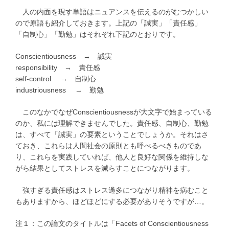
人の内面を現す単語はニュアンスを伝えるのがむつかしい
ので原語も紹介しておきます。上記の「誠実」「責任感」
「自制心」「勤勉」はそれぞれ下記のとおりです。
Conscientiousness → 誠実
responsibility → 責任感
self-control → 自制心
industriousness → 勤勉
このなかでなぜConscientiousnessが大文字で始まっている
のか、私には理解できませんでした。責任感、自制心、勤勉
は、すべて「誠実」の要素ということでしょうか。それはさ
ておき、これらは人間社会の原則とも呼べるべきものであ
り、これらを実践していれば、他人と良好な関係を維持しな
がら結果としてストレスを減らすことにつながります。
強すぎる責任感はストレス過多につながり精神を病むこと
もありますから、ほどほどにする必要がありそうですが…。
注１：この論文のタイトルは「Facets of Conscientiousness