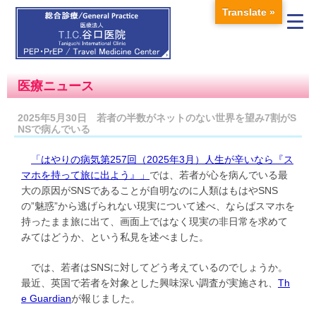
Translate »
医療ニュース
2025年5月30日 若者の半数がネットのない世界を望み7割がS
NSで病んでいる
「はやりの病気第257回（2025年3月）人生が辛いなら『ス
マホを持って旅に出よう』」
では、若者が心を病んでいる最
大の原因がSNSであることが自明なのに人類はもはやSNS
の”魅惑”から逃げられない現実について述べ、ならばスマホを
持ったまま旅に出て、画面上ではなく現実の非日常を求めて
みてはどうか、という私見を述べました。
では、若者はSNSに対してどう考えているのでしょうか。
最近、英国で若者を対象とした興味深い調査が実施され、
Th
e Guardian
が報じました。