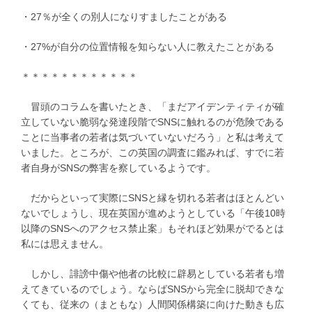
・27％が全くの別人になりすましたことがある
・27%が自分の位置情報を知らない人に教えたことがある
＊＊＊＊＊＊＊＊＊＊＊＊
冒頭のコラムを書いたとき、「まだアイデンティティが確
立していない脆弱な発達段階でSNSに触れるのが危険である
ことに当事者の若者は気づいていないだろう」と私は考えて
いました。ところが、この英国の調査に鑑みれば、すでに若
者自身がSNSの弊害を察しているようです。
だからといって実際にSNSと縁を切れる若者はほとんどい
ないでしょうし、現在英国が進めようとしている「午後10時
以降のSNSへのアクセス禁止案」もそれほど効果がでるとは
私には思えません。
しかし、誹謗中傷や他者の比較に辟易としている若者も増
えてきているのでしょう。ならばSNSから完全に脱却できな
くても、従来の（まともな）人間関係構築に向けた動きも広