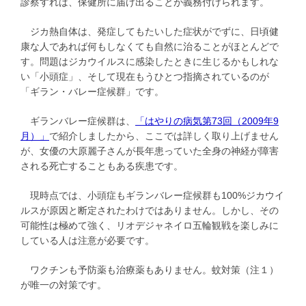
診察すれば、保健所に届け出ることが義務付けられます。
ジカ熱自体は、発症してもたいした症状がでずに、日頃健
康な人であれば何もしなくても自然に治ることがほとんどで
す。問題はジカウイルスに感染したときに生じるかもしれな
い「小頭症」、そして現在もうひとつ指摘されているのが
「ギラン・バレー症候群」です。
ギランバレー症候群は、
「はやりの病気第73回（2009年9
月）」
で紹介しましたから、ここでは詳しく取り上げません
が、女優の大原麗子さんが長年患っていた全身の神経が障害
される死亡することもある疾患です。
現時点では、小頭症もギランバレー症候群も100%ジカウイ
ルスが原因と断定されたわけではありません。しかし、その
可能性は極めて強く、リオデジャネイロ五輪観戦を楽しみに
している人は注意が必要です。
ワクチンも予防薬も治療薬もありません。蚊対策（注１）
が唯一の対策です。