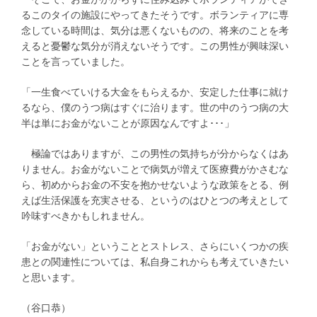
るこのタイの施設にやってきたそうです。ボランティアに専
念している時間は、気分は悪くないものの、将来のことを考
えると憂鬱な気分が消えないそうです。この男性が興味深い
ことを言っていました。
「一生食べていける大金をもらえるか、安定した仕事に就け
るなら、僕のうつ病はすぐに治ります。世の中のうつ病の大
半は単にお金がないことが原因なんですよ･･･」
極論ではありますが、この男性の気持ちが分からなくはあ
りません。お金がないことで病気が増えて医療費がかさむな
ら、初めからお金の不安を抱かせないような政策をとる、例
えば生活保護を充実させる、というのはひとつの考えとして
吟味すべきかもしれません。
「お金がない」ということとストレス、さらにいくつかの疾
患との関連性については、私自身これからも考えていきたい
と思います。
（谷口恭）