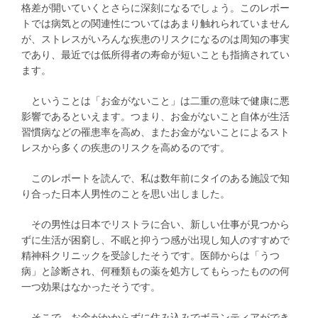
格差が開いていくとさらに深刻になるでしょう。このレポー
トでは病気との関連性についてはあまり触れられていません
が、ストレスがいろんな疾患のリスクになるのは周知の事実
であり、最近では低所得者の寿命が短いことも指摘されてい
ます。
ということは「お金がないこと」は二重の意味で健康に悪
影響であるといえます。つまり、お金がないこと自体が生活
習慣病などの罹患率を高め、またお金がないことによるスト
レスから多くの疾患のリスクを高めるのです。
このレポートを読んで、私は数年前にタイのある施設で知
り合った日本人男性のことを思い出しました。
その男性は日本でリストラに合い、新しい仕事が見つから
ずに生活が困窮し、不眠と抑うつ感が出現し知人のすすめで
精神科クリニックを受診したそうです。医師からは「うつ
病」と診断され、何種類もの薬を処方してもらったものの何
一つ効果はなかったそうです。
そこで、お金がかからずに住み込みでボランティアができ