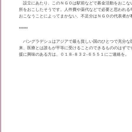
設立にあたり、このＮＧＯは駅前などで募金活動をおこない
所をおこしたそうです。人件費や薬代などで必要と思われる
おこなうことによってまかない、不足分はＮＧＯの代表者が
******
バングラデシュはアジアで最も貧しい国のひとつで充分な
来、医療とは誰もが平等に受けることのできるもののはずで
援に興味のある方は、０１８-８３２-６５５１にご連絡を。