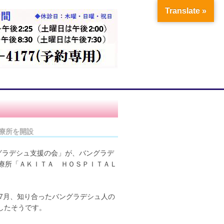
Translate »
診療所を開設
グラデシュ支援の会」が、バングラデ
診療所「ＡＫＩＴＡ ＨＯＳＰＩＴＡＬ
7月、知り合ったバングラデシュ人の
したそうです。