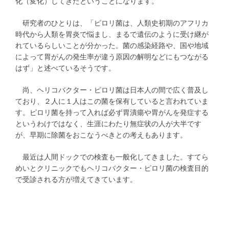
化（変化）してきたということになります。
研究者のひとりは、「ピロリ菌は、人類史初期のアフリカ
時代から人類を胃炎で悩まし、まるで遺伝のように受け継が
れているらしいことが分かった。菌の感染経路や、国や地域
によって胃がんの発生率が違う原因の解明などにもつながる
はず」と述べているそうです。
尚、ヘリコバクター・ピロリ菌は日本人の間で広く普及し
ており、２人に１人はこの菌を保有していると言われていま
す。ピロリ菌を持って入れば必ず胃潰瘍や胃がんを発症する
というわけではなく、生涯にわたり無症状の人が大半です
が、早期に除菌をおこなうべきとの考えもあります。
最近は人間ドックでの検査も一般化してきました。すてら
めいとクリニックでもヘリコバクター・ピロリ菌の検査目的
で受診される方が増えてきています。