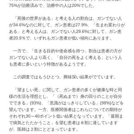
75%が治療済みで、治療中の人は20%でした。
「死後の世界がある」と考える人の割合は、ガンでない人
が34.6%なのに対して、ガン患者は27.9%、「生まれ変わりが
ある」と考える人は、ガンでない人29.6%に対して、ガン患
者20.9％で、いずれもガン患者が低い傾向にあります。
一方で、「生きる目的や使命感を持つ」割合は患者の方が
ガンでない人より高く、「自分の死をよく考える」という人
も患者に多いという特徴があるようです。
この調査ではもうひとつ、興味深い結果がでています。
「望ましい死」に関して、ガン患者の多くが健康な時と同
様の生活を理想とし、「（死ぬまで）身の回りのことが自分
でできる」(93%)、「意識がはっきりしている」(98%)などを
望んでいます。一方、医療関係者はこれらについての期待が
それぞれ30～40ポイント低い結果となっています。「最期ま
で病気とたたかうこと」を望む患者は８割に達しています
が、医師は２割にとどまっています。