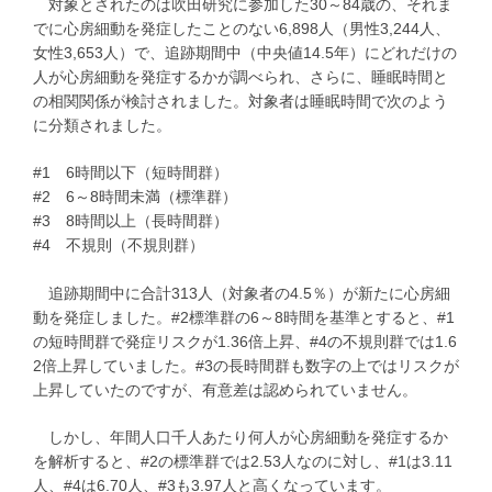
対象とされたのは吹田研究に参加した30～84歳の、それま
でに心房細動を発症したことのない6,898人（男性3,244人、
女性3,653人）で、追跡期間中（中央値14.5年）にどれだけの
人が心房細動を発症するかが調べられ、さらに、睡眠時間と
の相関関係が検討されました。対象者は睡眠時間で次のよう
に分類されました。
#1 6時間以下（短時間群）
#2 6～8時間未満（標準群）
#3 8時間以上（長時間群）
#4 不規則（不規則群）
追跡期間中に合計313人（対象者の4.5％）が新たに心房細
動を発症しました。#2標準群の6～8時間を基準とすると、#1
の短時間群で発症リスクが1.36倍上昇、#4の不規則群では1.6
2倍上昇していました。#3の長時間群も数字の上ではリスクが
上昇していたのですが、有意差は認められていません。
しかし、年間人口千人あたり何人が心房細動を発症するか
を解析すると、#2の標準群では2.53人なのに対し、#1は3.11
人、#4は6.70人、#3も3.97人と高くなっています。