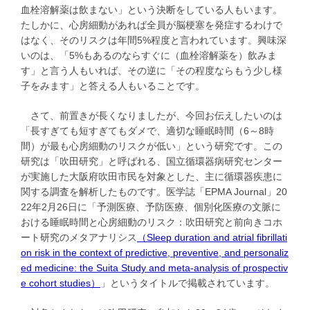
血栓溶解薬は飲まない」という決断をしている人もいます。
たしかに、心房細動があれば全員が脳梗塞を発症するわけで
はなく、そのリスクは年間5%程度と言われています。興味深
いのは、「5%もあるのならすぐに（血栓溶解薬を）飲みま
す」と言う人もいれば、その逆に「その程度ならもう少し様
子をみます」と答える人もいることです。
さて、前置きが長くなりましたが、今回お伝えしたいのは
「長すぎても短すぎてもダメで、適切な睡眠時間（6～8時
間）が最も心房細動のリスクが低い」という研究です。この
研究は「吹田研究」と呼ばれる、国立循環器病研究センター
が実施した大阪府吹田市民を対象とした、主に循環器疾患に
関する調査を解析したものです。医学誌「EPMA Journal」20
22年2月26日に「予測医療、予防医療、個別化医療の文脈に
おける睡眠時間と心房細動のリスク：吹田研究と前向きコホ
ート研究のメタアナリシス
（Sleep duration and atrial fibrillati
on risk in the context of predictive, preventive, and personaliz
ed medicine: the Suita Study and meta-analysis of prospectiv
e cohort studies）
」というタイトルで掲載されています。