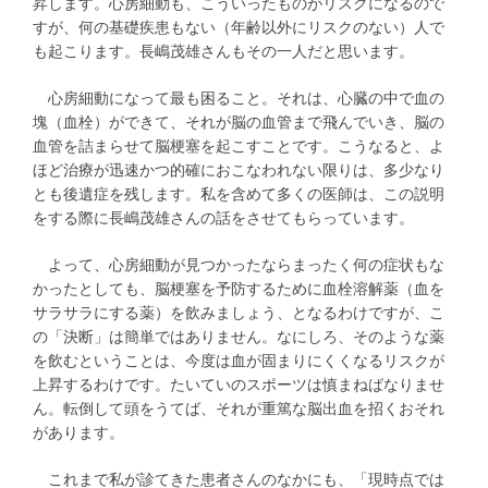
昇します。心房細動も、こういったものがリスクになるので
すが、何の基礎疾患もない（年齢以外にリスクのない）人で
も起こります。長嶋茂雄さんもその一人だと思います。
心房細動になって最も困ること。それは、心臓の中で血の
塊（血栓）ができて、それが脳の血管まで飛んでいき、脳の
血管を詰まらせて脳梗塞を起こすことです。こうなると、よ
ほど治療が迅速かつ的確におこなわれない限りは、多少なり
とも後遺症を残します。私を含めて多くの医師は、この説明
をする際に長嶋茂雄さんの話をさせてもらっています。
よって、心房細動が見つかったならまったく何の症状もな
かったとしても、脳梗塞を予防するために血栓溶解薬（血を
サラサラにする薬）を飲みましょう、となるわけですが、こ
の「決断」は簡単ではありません。なにしろ、そのような薬
を飲むということは、今度は血が固まりにくくなるリスクが
上昇するわけです。たいていのスポーツは慎まねばなりませ
ん。転倒して頭をうてば、それが重篤な脳出血を招くおそれ
があります。
これまで私が診てきた患者さんのなかにも、「現時点では