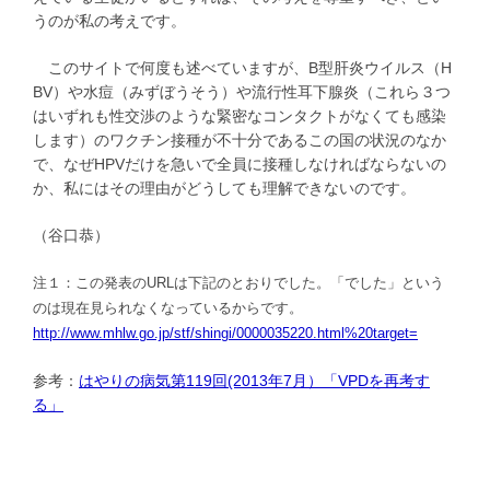
うのが私の考えです。
このサイトで何度も述べていますが、B型肝炎ウイルス（H
BV）や水痘（みずぼうそう）や流行性耳下腺炎（これら３つ
はいずれも性交渉のような緊密なコンタクトがなくても感染
します）のワクチン接種が不十分であるこの国の状況のなか
で、なぜHPVだけを急いで全員に接種しなければならないの
か、私にはその理由がどうしても理解できないのです。
（谷口恭）
注１：この発表のURLは下記のとおりでした。「でした」という
のは現在見られなくなっているからです。
http://www.mhlw.go.jp/stf/shingi/0000035220.html%20target=
参考：
はやりの病気第119回(2013年7月）「VPDを再考す
る」