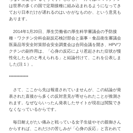
は世界の多くの国で定期接種に組み込まれるようになってき
ており日本だけが遅れるのはいかがなものか、という意見も
あります。
2014年1月20日、厚生労働省の厚生科学審議会の予防接
種・ワクチン分科会副反応検討部会と薬事・食品衛生審議会
医薬品等安全対策部会安全調査会は合同会議を開き、HPVワ
クチンの副作用は、「心身の反応により惹起された症状が慢
性化したものと考えられる」と結論付けて、これを公表しま
した(注１）。
*************
さて、ここから先は報道されていませんが、この結論が発
表された直後から多くの反対意見が寄せられたことが推測さ
れます。なぜならいったん発表したサイトが現在は閲覧でき
なくなっているからです。
毎日耐えがたい痛みと戦っている女子生徒やその親御さん
からすれば、これだけの苦しみが「心身の反応」と言われて