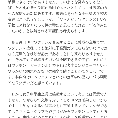
納得できるはずがありません。このような発表をするなら
ば、たとえ心身の反応が原因であったとしても、被害者の方
への配慮が絶対に必要です。被害にあった女子生徒の学校の
友達はどう思うでしょうか。「な～んだ。ワクチンのせいで
学校に来れなくなって気の毒だと思ってたけど、ずる休みだ
ったのか」と誤解される可能性も考えられます。
私自身はHPVワクチンが普及することに賛成の立場です。
ワクチンを接種しても絶対に子宮頚ガンにならないわけでは
なく定期的な検診が必要であることには変わりありません
が、それでも７割程度のガンは予防できるのです。それに４
価ワクチン（ガーダシル）であれば尖圭コンジローマという
やっかいな病気をかなりの確率で防ぐことができるわけで
す。私自身はHPVワクチンというのは医学の歴史に残る画期
的なワクチンだと思っています。
しかし女子中学生全員に接種するという考えには同意でき
ません。なぜなら性交渉を介してしかHPVは感染しないから
です。中学を（あるいは高校を）卒業するまでカレシができ
てもプラトニックラブを通す（だからワクチンは不要）と考
えている生徒がいるとすれば、その考えを尊重すべき、とい