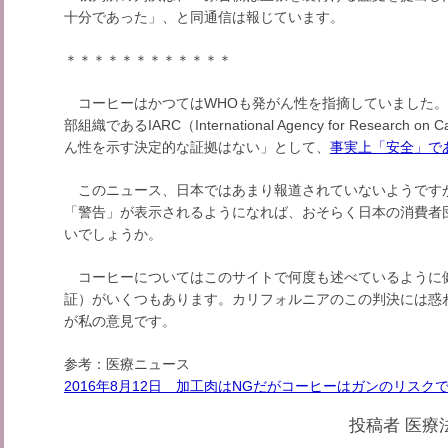
十分であった」、と同通信は報じています。
＊＊＊＊＊＊＊＊＊＊＊＊
コーヒーはかつてはWHOも発がん性を指摘していました。しか
部組織であるIARC（International Agency for Resear
ん性を示す決定的な証拠はない」として、
事実上「安全」で
このニュース、日本ではあまり報道されていないようです
「警告」が表示されるようになれば、おそらく日本の消費者
いでしょうか。
コーヒーについてはこのサイトで何度も述べているように
証）がいくつもあります。カリフォルニアのこの判決には惑
が私の意見です。
参考：医療ニュース
2016年8月12日 加工肉はNGだがコーヒーはガンのリスク
投稿者
医療法