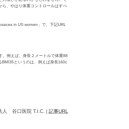
から、やはり体重コントロールはすべ
rosacea in US women」で、下記URL
ます。例えば、身長２メートルで体重88
るBMI35というのは、例えば身長160c
人 谷口医院 T.I.C.
|
記事URL