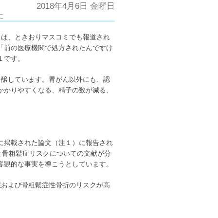
2018年4月6日 金曜日
に
ては、ときおりマスコミでも報道され
「前の医療機関で処方されたんですけ
１です。
を醸しています。胃がん以外にも、認
かかりやすくなる、精子の数が減る、
16年7月号に掲載された論文（注１）に報告され
Iと骨粗鬆症リスクについての文献が分
客観的な事実を導こうとしています。
症および骨粗鬆症性骨折のリスクが高