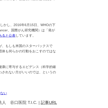
し、2016年6月15日、WHOの下
ch on Cancer、国際がん研究機関）は「発が
あると公表
しています。
が、もしも米国のスターバックスで
団体も何らかの行動をおこすのではな
健康に寄与するエビデンス（科学的確
わされない方がいいのでは、というの
でない
人 谷口医院 T.I.C.
|
記事URL