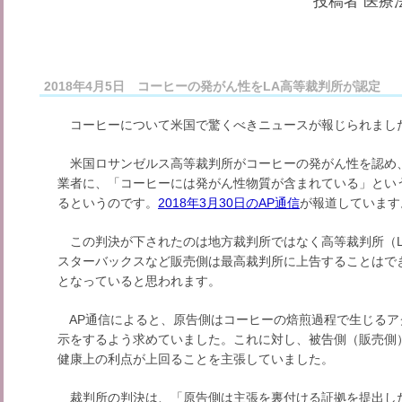
投稿者
医療法
2018年4月5日 コーヒーの発がん性をLA高等裁判所が認定
コーヒーについて米国で驚くべきニュースが報じられまし
米国ロサンゼルス高等裁判所がコーヒーの発がん性を認め
業者に、「コーヒーには発がん性物質が含まれている」とい
るというのです。
2018年3月30日のAP通信
が報道しています
この判決が下されたのは地方裁判所ではなく高等裁判所（Los Angel
スターバックスなど販売側は最高裁判所に上告することはで
となっていると思われます。
AP通信によると、原告側はコーヒーの焙煎過程で生じるア
示をするよう求めていました。これに対し、被告側（販売側
健康上の利点が上回ることを主張していました。
裁判所の判決は、「原告側は主張を裏付ける証拠を提出し