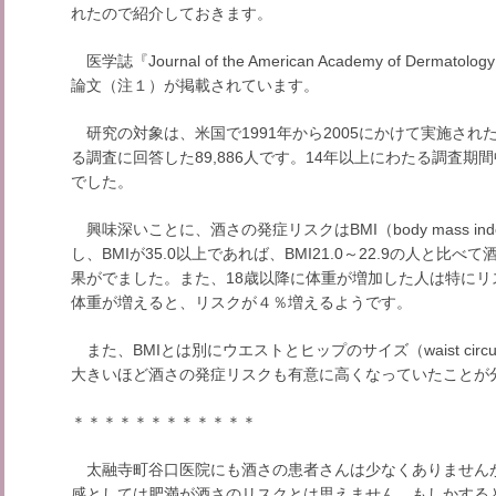
れたので紹介しておきます。
医学誌『Journal of the American Academy of Derm
論文（注１）が掲載されています。
研究の対象は、米国で1991年から2005にかけて実施された「Nurse
る調査に回答した89,886人です。14年以上にわたる調査期間
でした。
興味深いことに、酒さの発症リスクはBMI（body mass i
し、BMIが35.0以上であれば、BMI21.0～22.9の人と比
果がでました。また、18歳以降に体重が増加した人は特にリスク
体重が増えると、リスクが４％増えるようです。
また、BMIとは別にウエストとヒップのサイズ（waist circumferenc
大きいほど酒さの発症リスクも有意に高くなっていたことが
＊＊＊＊＊＊＊＊＊＊＊＊
太融寺町谷口医院にも酒さの患者さんは少なくありません
感としては肥満が酒さのリスクとは思えません。もしかする