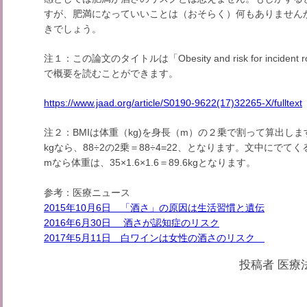
すが、肥満になっていいことは（おそらく）何もありません
きでしょう。
注１：この論文のタイトルは「Obesity and risk for incident 
で概要を読むことができます。
https://www.jaad.org/article/S0190-9622(17)32265-X/fulltext
注２：BMIは体重（kg)を身長（m）の２乗で割って算出し
kgなら、88÷2の2乗＝88÷4=22、となります。文中にでてく
mなら体重は、35×1.6×1.6＝89.6kgとなります。
参考：医療ニュース
2015年10月6日 「酒さ」の原因は生活習慣と遺伝
2016年6月30日 酒さが認知症のリスク
2017年5月11日 白ワインは女性の酒さのリスク
投稿者
医療法