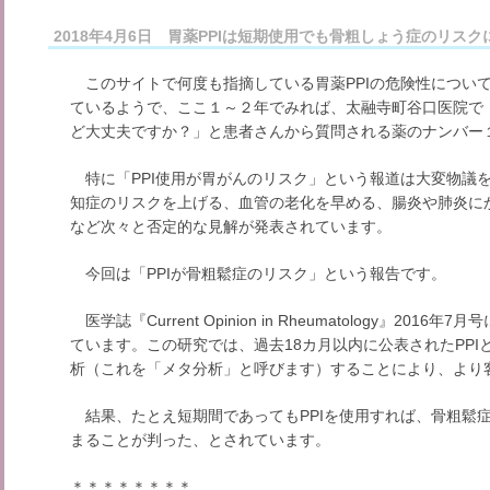
2018年4月6日 胃薬PPIは短期使用でも骨粗しょう症のリスク
このサイトで何度も指摘している胃薬PPIの危険性につい
ているようで、ここ１～２年でみれば、太融寺町谷口医院で
ど大丈夫ですか？」と患者さんから質問される薬のナンバー
特に「PPI使用が胃がんのリスク」という報道は大変物議
知症のリスクを上げる、血管の老化を早める、腸炎や肺炎に
など次々と否定的な見解が発表されています。
今回は「PPIが骨粗鬆症のリスク」という報告です。
医学誌『Current Opinion in Rheumatology』20
ています。この研究では、過去18カ月以内に公表されたPP
析（これを「メタ分析」と呼びます）することにより、より
結果、たとえ短期間であってもPPIを使用すれば、骨粗鬆
まることが判った、とされています。
＊＊＊＊＊＊＊＊