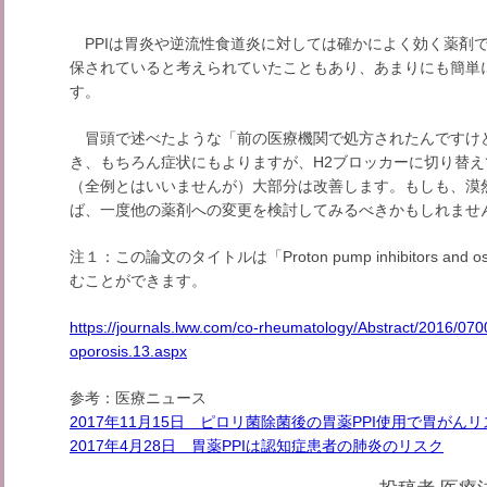
PPIは胃炎や逆流性食道炎に対しては確かによく効く薬剤
保されていると考えられていたこともあり、あまりにも簡単
す。
冒頭で述べたような「前の医療機関で処方されたんですけ
き、もちろん症状にもよりますが、H2ブロッカーに切り替
（全例とはいいませんが）大部分は改善します。もしも、漠然
ば、一度他の薬剤への変更を検討してみるべきかもしれませ
注１：この論文のタイトルは「Proton pump inhibitors and
むことができます。
https://journals.lww.com/co-rheumatology/Abstract/2016/07
oporosis.13.aspx
参考：医療ニュース
2017年11月15日 ピロリ菌除菌後の胃薬PPI使用で胃がん
2017年4月28日 胃薬PPIは認知症患者の肺炎のリスク