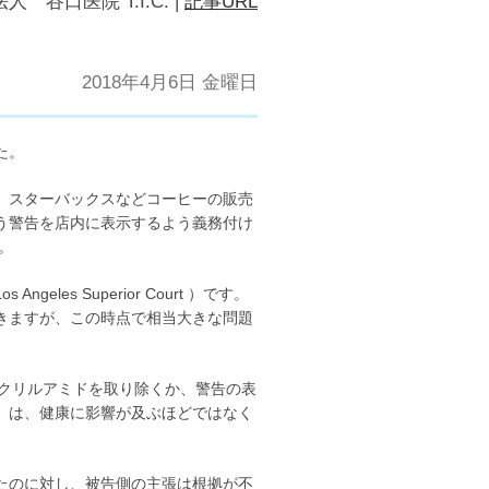
人 谷口医院 T.I.C.
|
記事URL
2018年4月6日 金曜日
た。
、スターバックスなどコーヒーの販売
う警告を店内に表示するよう義務付け
。
es Superior Court ）です。
きますが、この時点で相当大きな問題
クリルアミドを取り除くか、警告の表
）は、健康に影響が及ぶほどではなく
たのに対し、被告側の主張は根拠が不