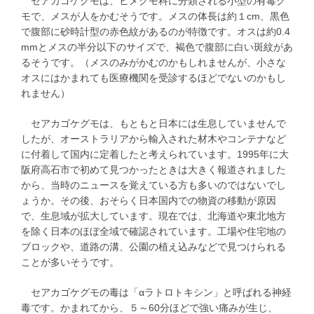
セアカゴケグモは、ヒメグモ科に分類される小型の有毒グ
モで、メスが人をかむそうです。メスの体長は約１cm、黒色
で腹部に砂時計型の赤色紋があるのが特徴です。オスは約0.4
mmとメスの半分以下のサイズで、褐色で腹部に白い斑紋があ
るそうです。（メスのみがかむのかもしれませんが、小さな
オスにはかまれても医療機関を受診するほどでないのかもし
れません）
セアカゴケグモは、もともと日本には生息していませんで
したが、オーストラリアから輸入された材木やコンテナなど
に付着して国内に定着したと考えられています。1995年に大
阪府高石市で初めて見つかったときは大きく報道されました
から、当時のニュースを覚えている方も多いのではないでし
ょうか。その後、おそらく日本国内での物資の移動が原因
で、生息域が拡大しています。現在では、北海道や東北地方
を除く日本のほぼ全域で確認されています。工場や住宅地の
ブロックや、道路の溝、公園の植え込みなどで見つけられる
ことが多いそうです。
セアカゴケグモの毒は「αラトロトキシン」と呼ばれる神経
毒です。かまれてから、５～60分ほどで強い痛みが生じ、