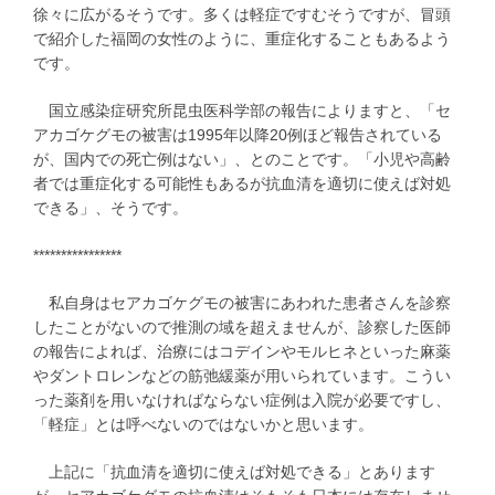
徐々に広がるそうです。多くは軽症ですむそうですが、冒頭
で紹介した福岡の女性のように、重症化することもあるよう
です。
国立感染症研究所昆虫医科学部の報告によりますと、「セ
アカゴケグモの被害は1995年以降20例ほど報告されている
が、国内での死亡例はない」、とのことです。「小児や高齢
者では重症化する可能性もあるが抗血清を適切に使えば対処
できる」、そうです。
****************
私自身はセアカゴケグモの被害にあわれた患者さんを診察
したことがないので推測の域を超えませんが、診察した医師
の報告によれば、治療にはコデインやモルヒネといった麻薬
やダントロレンなどの筋弛緩薬が用いられています。こうい
った薬剤を用いなければならない症例は入院が必要ですし、
「軽症」とは呼べないのではないかと思います。
上記に「抗血清を適切に使えば対処できる」とあります