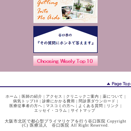
ホーム
|
医師の紹介
|
アクセス
|
クリニックご案内
|
薬について
|
病気トップ10
|
診療にかかる費用
|
問診票ダウンロード
|
医療従事者の方へ
|
マスコミの方へ
|
よくある質問
|
リンク
|
エッセイ・コラム
|
サイトマップ
大阪市北区で都心型プライマリケアを行う谷口医院 Copyright
(C) 医療法人 谷口医院 All Right Reserved.