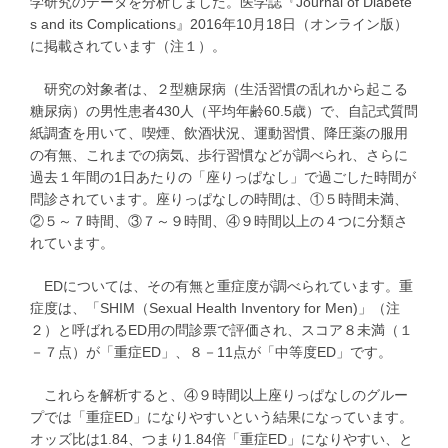
学研究のデータを分析しました。医学誌『Journal of Diabete
s and its Complications』2016年10月18日（オンライン版）
に掲載されています（注１）。
研究の対象者は、２型糖尿病（生活習慣の乱れから起こる
糖尿病）の男性患者430人（平均年齢60.5歳）で、自記式質問
紙調査を用いて、喫煙、飲酒状況、運動習慣、降圧薬の服用
の有無、これまでの病気、歩行習慣などが調べられ、さらに
過去１年間の1日あたりの「座りっぱなし」で過ごした時間が
問診されています。座りっぱなしの時間は、①５時間未満、
②５～７時間、③７～９時間、④９時間以上の４つに分類さ
れています。
EDについては、その有無と重症度が調べられています。重
症度は、「SHIM（Sexual Health Inventory for Men)」（注
２）と呼ばれるED用の問診票で評価され、スコア８未満（１
－７点）が「重症ED」、８－11点が「中等度ED」です。
これらを解析すると、④９時間以上座りっぱなしのグルー
プでは「重症ED」になりやすいという結果になっています。
オッズ比は1.84、つまり1.84倍「重症ED」になりやすい、と