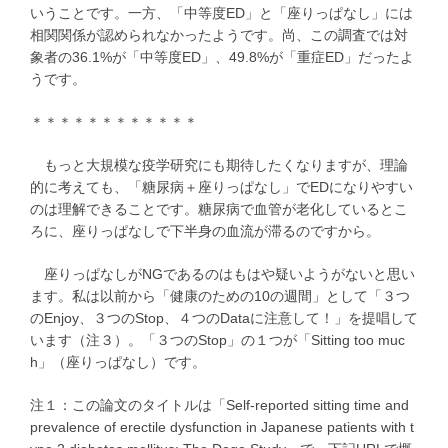
いうことです。一方、「中等度ED」と「座りっぱなし」には
相関関係が認められなかったようです。尚、この調査では対
象者の36.1%が「中等度ED」、49.8%が「重症ED」だったよ
うです。
＊＊＊＊＊＊＊＊＊＊＊＊
もっと大規模な疫学研究にも期待したくなりますが、理論
的に考えても、「糖尿病＋座りっぱなし」でEDになりやすい
のは理解できることです。糖尿病で血管が老化しているとこ
ろに、座りっぱなしで下半身の血流が滞るのですから。
座りっぱなしがNGであるのはもはや疑いようがないと思い
ます。私は以前から「健康のための10の週間」として「３つ
のEnjoy、３つのStop、４つのDataに注意して！」を提唱して
います（注３）。「３つのStop」の１つが「Sitting too muc
h」（座りっぱなし）です。
注１：この論文のタイトルは「Self-reported sitting time and
prevalence of erectile dysfunction in Japanese patients with t