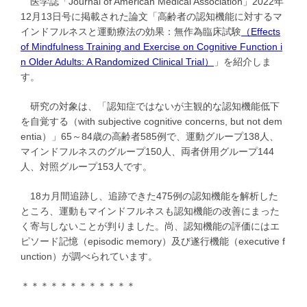
医学誌「Journal of American Medical Association」2022年
12月13日号に掲載された論文「高齢者の認知機能に対するマ
インドフルネスと運動療法の効果：無作為臨床試験
（Effects
of Mindfulness Training and Exercise on Cognitive Function i
n Older Adults: A Randomized Clinical Trial）
」を紹介しま
す。
研究の対象は、「認知症ではないが主観的な認知機能低下
を自覚する（with subjective cognitive concerns, but not dem
entia）」65～84歳の高齢者585例で、運動グループ138人、
マインドフルネスのグループ150人、両者併用グループ144
人、対照グループ153人です。
18カ月間追跡し、追跡できた475例の認知機能を解析した
ところ、運動もマインドフルネスも認知機能の改善にまった
く寄与しないことが判りました。尚、認知機能の評価にはエ
ピソード記憶（episodic memory）及び遂行機能（executive f
unction）が調べられています。
＊＊＊＊＊＊＊＊＊＊＊＊