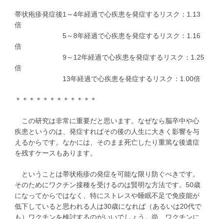
帯状疱疹発症後1～4年経過で心疾患を発症するリスク：1.13
倍
5～8年経過で心疾患を発症するリスク：1.16
倍
9～12年経過で心疾患を発症するリスク：1.25
倍
13年経過で心疾患を発症するリスク：1.00倍
＊＊＊＊＊＊＊＊＊＊＊＊
この研究は非常に重要だと思います。なぜなら脳卒中や心
疾患というのは、発症すればその後の人生に大きく影響を与
えるからです。なかには、そのまま死亡したり重篤な後遺症
を残すケースもあります。
ということは帯状疱疹の発症を可能な限り防ぐべきです。
そのためにワクチン接種を受けるのは賢明な方法です。50歳
になってからではなく、特にストレスや睡眠不足で免疫能が
低下していると思われる人は30歳になれば（あるいは20代で
も）ワクチンを検討するのがいいでしょう。尚、ワクチンに