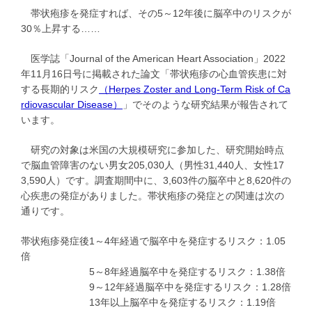
帯状疱疹を発症すれば、その5～12年後に脳卒中のリスクが
30％上昇する……
医学誌「Journal of the American Heart Association」2022
年11月16日号に掲載された論文「帯状疱疹の心血管疾患に対
する長期的リスク
（Herpes Zoster and Long‐Term Risk of Ca
rdiovascular Disease）
」でそのような研究結果が報告されて
います。
研究の対象は米国の大規模研究に参加した、研究開始時点
で脳血管障害のない男女205,030人（男性31,440人、女性17
3,590人）です。調査期間中に、3,603件の脳卒中と8,620件の
心疾患の発症がありました。帯状疱疹の発症との関連は次の
通りです。
帯状疱疹発症後1～4年経過で脳卒中を発症するリスク：1.05
倍
5～8年経過脳卒中を発症するリスク：1.38倍
9～12年経過脳卒中を発症するリスク：1.28倍
13年以上脳卒中を発症するリスク：1.19倍