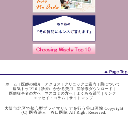
ホーム
|
医師の紹介
|
アクセス
|
クリニックご案内
|
薬について
|
病気トップ10
|
診療にかかる費用
|
問診票ダウンロード
|
医療従事者の方へ
|
マスコミの方へ
|
よくある質問
|
リンク
|
エッセイ・コラム
|
サイトマップ
大阪市北区で都心型プライマリケアを行う谷口医院 Copyright
(C) 医療法人 谷口医院 All Right Reserved.