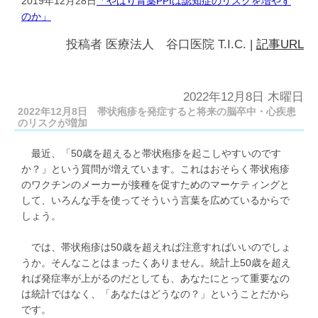
2019年12月28日
「やはり胃薬PPIは認知症のリスクを増やす
のか」
投稿者
医療法人 谷口医院 T.I.C.
|
記事URL
2022年12月8日 木曜日
2022年12月8日 帯状疱疹を発症すると将来の脳卒中・心疾患
のリスクが増加
最近、「50歳を超えると帯状疱疹を起こしやすいのです
か？」という質問が増えています。これはおそらく帯状疱疹
のワクチンのメーカーが接種を促すためのマーケティングと
して、いろんな手を使ってそういう言葉を広めているからで
しょう。
では、帯状疱疹は50歳を超えれば注意すればいいのでしょ
うか。そんなことはまったくありません。統計上50歳を超え
れば発症率が上がるのだとしても、あなたにとって重要なの
は統計ではなく、「あなたはどうなの？」ということだから
です。