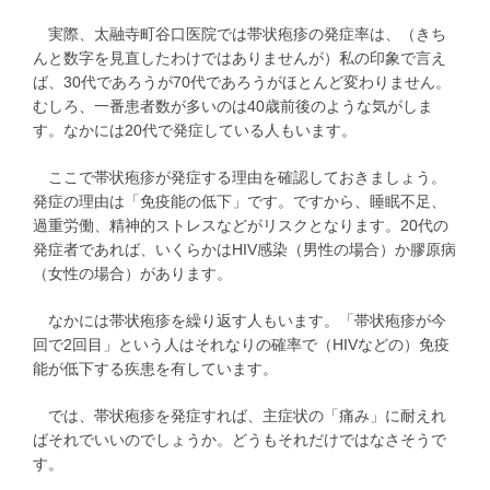
実際、太融寺町谷口医院では帯状疱疹の発症率は、（きち
んと数字を見直したわけではありませんが）私の印象で言え
ば、30代であろうが70代であろうがほとんど変わりません。
むしろ、一番患者数が多いのは40歳前後のような気がしま
す。なかには20代で発症している人もいます。
ここで帯状疱疹が発症する理由を確認しておきましょう。
発症の理由は「免疫能の低下」です。ですから、睡眠不足、
過重労働、精神的ストレスなどがリスクとなります。20代の
発症者であれば、いくらかはHIV感染（男性の場合）か膠原病
（女性の場合）があります。
なかには帯状疱疹を繰り返す人もいます。「帯状疱疹が今
回で2回目」という人はそれなりの確率で（HIVなどの）免疫
能が低下する疾患を有しています。
では、帯状疱疹を発症すれば、主症状の「痛み」に耐えれ
ばそれでいいのでしょうか。どうもそれだけではなさそうで
す。