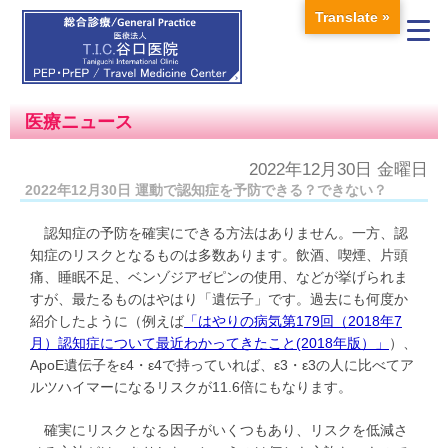
Translate »
医療ニュース
2022年12月30日 金曜日
2022年12月30日 運動で認知症を予防できる？できない？
認知症の予防を確実にできる方法はありません。一方、認
知症のリスクとなるものは多数あります。飲酒、喫煙、片頭
痛、睡眠不足、ベンゾジアゼピンの使用、などが挙げられま
すが、最たるものはやはり「遺伝子」です。過去にも何度か
紹介したように（例えば
「はやりの病気第179回（2018年7
月）認知症について最近わかってきたこと(2018年版）」
）、
ApoE遺伝子をε4・ε4で持っていれば、ε3・ε3の人に比べてア
ルツハイマーになるリスクが11.6倍にもなります。
確実にリスクとなる因子がいくつもあり、リスクを低減さ