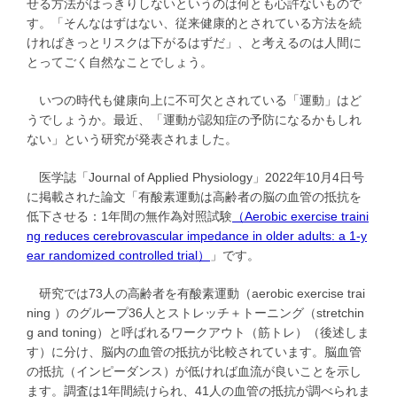
せる方法がはっきりしないというのは何とも心許ないもので
す。「そんなはずはない、従来健康的とされている方法を続
ければきっとリスクは下がるはずだ」、と考えるのは人間に
とってごく自然なことでしょう。
いつの時代も健康向上に不可欠とされている「運動」はど
うでしょうか。最近、「運動が認知症の予防になるかもしれ
ない」という研究が発表されました。
医学誌「Journal of Applied Physiology」2022年10月4日号
に掲載された論文「有酸素運動は高齢者の脳の血管の抵抗を
低下させる：1年間の無作為対照試験
（Aerobic exercise traini
ng reduces cerebrovascular impedance in older adults: a 1-y
ear randomized controlled trial）
」です。
研究では73人の高齢者を有酸素運動（aerobic exercise trai
ning ）のグループ36人とストレッチ＋トーニング（stretchin
g and toning）と呼ばれるワークアウト（筋トレ）（後述しま
す）に分け、脳内の血管の抵抗が比較されています。脳血管
の抵抗（インピーダンス）が低ければ血流が良いことを示し
ます。調査は1年間続けられ、41人の血管の抵抗が調べられま