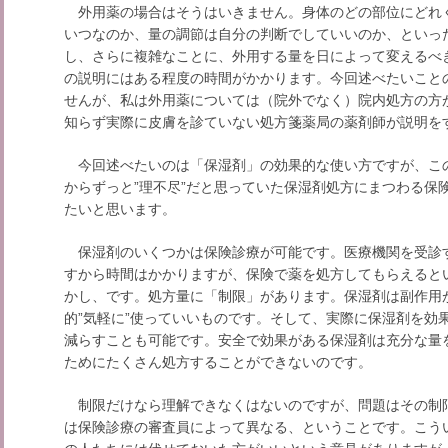
外用薬の場合はそうはいきません。身体のどの部位にどれ
いつなのか、量の調節は自分の判断でしていいのか、といっ
し、さらに複雑なことに、外用する量を日によって変えるべ
の説明にはある程度の時間がかかります。今回述べたいこと
せんが、私は外用薬については（院外でなく）院内処方の方
知らず実際に皮膚を診ていない処方箋薬局の薬剤師が説明を
今回述べたいのは「保湿剤」の効果的な使い方ですが、こ
からずっと”理不尽”だと思っていた保湿剤処方にまつわる保
たいと思います。
保湿剤のいくつかは保険診療が可能です。医療機関を受診
すから時間はかかりますが、保険で薬を処方してもらえると
かし、です。処方量に「制限」があります。保湿剤は副作用
的”気軽に”使っていいものです。そして、実際に保湿剤を効
減らすことも可能です。安全で効果がある保湿剤は充分な量
ためにたくさん処方することができないのです。
制限だけなら理解できなくはないのですが、問題はその制
は保険診療の審査員によって異なる、ということです。こう