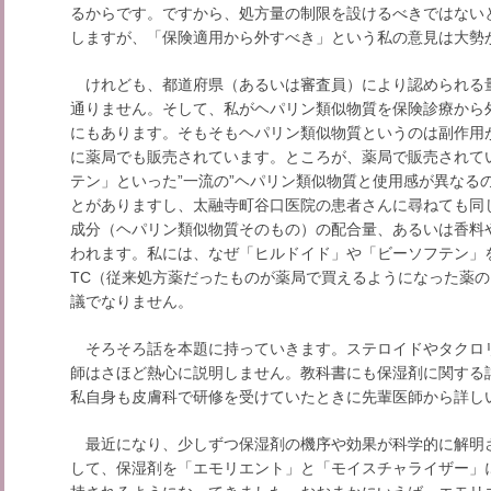
るからです。ですから、処方量の制限を設けるべきではない
しますが、「保険適用から外すべき」という私の意見は大勢
けれども、都道府県（あるいは審査員）により認められる
通りません。そして、私がヘパリン類似物質を保険診療から
にもあります。そもそもヘパリン類似物質というのは副作用
に薬局でも販売されています。ところが、薬局で販売されて
テン」といった”一流の”ヘパリン類似物質と使用感が異なる
とがありますし、太融寺町谷口医院の患者さんに尋ねても同
成分（ヘパリン類似物質そのもの）の配合量、あるいは香料
われます。私には、なぜ「ヒルドイド」や「ビーソフテン」
TC（従来処方薬だったものが薬局で買えるようになった薬
議でなりません。
そろそろ話を本題に持っていきます。ステロイドやタクロ
師はさほど熱心に説明しません。教科書にも保湿剤に関する
私自身も皮膚科で研修を受けていたときに先輩医師から詳し
最近になり、少しずつ保湿剤の機序や効果が科学的に解明
して、保湿剤を「エモリエント」と「モイスチャライザー」