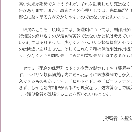
高い効果が期待できそうですが、それを証明した研究はなく
告があります。また、患者さんの心理としては、先に保湿剤
部位に薬を塗る方が分かりやすいのではないかと思います。
結局のところ、現時点では、保湿剤については、副作用が
行錯誤を繰り返すのが最も現実的ではないかと私は考えてい
いわけではありません。少なくともヘパリン類似物質とセラ
のは間違いありません。そしてこれら２種の保湿剤は作用機
り、少なくとも相加効果、さらに相乗効果が期待できるかも
セラミド配合の保湿剤は多くの企業が製造しており薬局や
す。ヘパリン類似物質は先に述べたように医療機関でしか入
入できるものもあります。「ヒルドイド」や「ビーソフテン
きず、しかも処方制限があるのが現実なら、処方箋なしで購
リン類似物質が登場することを願いたいものです。
投稿者
医療法