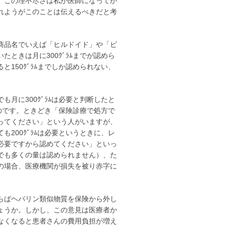
、この理不尽さは私が医師になってか
れようがこのことは伝えるべきだと考
商品名でいえば「ヒルドイド」や「ビ
ときは月に300ｸﾞﾗﾑまでが認めら
150ｸﾞﾗﾑまでしか認められない、
月に300ｸﾞﾗﾑは必要と判断したと
いのです。ときどき「保険診療で処方で
ってください」という人がいますが、
200ｸﾞﾗﾑは必要というときに、レ
必要ですから認めてください」といっ
でも多くの量は認められません）、た
の場合、医療機関が損失を被り赤字に
らばヘパリン類似物質を保険から外し
ょうか。しかし、この意見は医療者か
なくなると患者さんの費用負担が増え