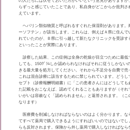
の人たちには伏せておいた方がいいという意見がありますが
らずっと感じていたことであり、私自身がどこからか批判さ
えています。
ヘパリン類似物質と呼ばれるすぐれた保湿剤があります。
ーソフテン」が該当します。これらは、例えばＡ県に住んでいた
れていたのが、Ｂ県に引っ越して新たなクリニックを受診すると
といったことが実際にあります。
診察した結果、この症例は全身の乾燥が目立つために最低でも
しても、150ｸﾞﾗﾑしか認められなければそれに従うしかな
きる最大量を処方してください。それから不足分を自費で売
これは混合診療に該当するために禁じられています。どうしても
セプト（診療報酬明細書）に「この患者さんにはどうしても
た記載をおこなえば、認めてくれることもありますが（それ
いがいは容赦なく「認められません」と返答されます。（こ
なります）
医療費を削減しなければならないのはよく分かります。な
てすべて薬局で購入できるようにすればいいのではないでし
らも反対されます。保険から外し薬局で購入しなければなら