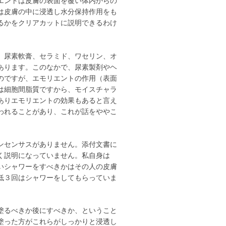
エントは皮膚の表面を覆い体内からの
は皮膚の中に浸透し水分保持作用をも
るかをクリアカットに説明できるわけ
、尿素軟膏、セラミド、ワセリン、オ
あります。このなかで、尿素製剤やヘ
のですが、エモリエントの作用（表面
は細胞間脂質ですから、モイスチャラ
ありエモリエントの効果もあると言え
われることがあり、これが話をややこ
ンセンサスがありません。添付文書に
く説明になっていません。私自身は
いシャワーをすべきかはその人の皮膚
低３回はシャワーをしてもらっていま
塗るべきか後にすべきか、ということ
塗った方がこれらがしっかりと浸透し