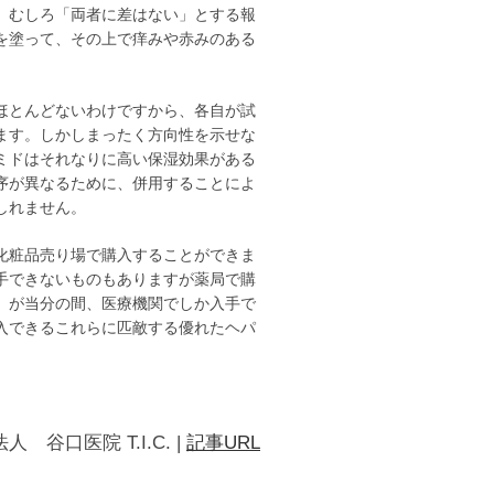
、むしろ「両者に差はない」とする報
を塗って、その上で痒みや赤みのある
ほとんどないわけですから、各自が試
ます。しかしまったく方向性を示せな
ミドはそれなりに高い保湿効果がある
序が異なるために、併用することによ
しれません。
化粧品売り場で購入することができま
手できないものもありますが薬局で購
」が当分の間、医療機関でしか入手で
入できるこれらに匹敵する優れたヘパ
人 谷口医院 T.I.C.
|
記事URL