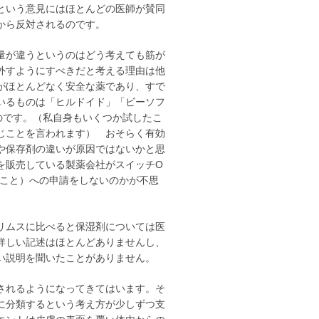
という意見にはほとんどの医師が賛同
から反対されるのです。
量が違うというのはどう考えても筋が
外すようにすべきだと考える理由は他
がほとんどなく安全な薬であり、すで
いるものは「ヒルドイド」「ビーソフ
のです。（私自身もいくつか試したこ
じことを言われます） おそらく有効
や保存剤の違いが原因ではないかと思
を販売している製薬会社がスイッチO
のこと）への申請をしないのかが不思
リムスに比べると保湿剤については医
詳しい記述はほとんどありませんし、
い説明を聞いたことがありません。
されるようになってきてはいます。そ
に分類するという考え方が少しずつ支