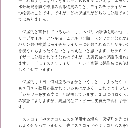
持されるようになってきました。おおまかにいえば、エモリ
水分蒸発を防ぐ作用のある物質のこと、モイスチャライザー
つ物質のことです。ですが、どの保湿剤がどちらに分類でき
ではありません。
保湿剤と言われているものには、ヘパリン類似物質の他に
リーブオイル、ツバキ油、ヒアルロン酸、スクワランなどが
パリン類似物質はモイチャライザーに分類されることが多い
を覆う）もまったくないとは言えないと思います。セラミド
イザーに分類されそうなものですが、皮膚表面の保護作用も
ます。（「モイスチャライザー」という言葉は製品名にも使
しくさせています）、
保湿剤は１日に何回塗るべきかということにはまったくコ
も１日１～数回と書かれているものが多く、これではまった
「シャワーをする度に」と説明しています。１日に何回くら
の状態によりますが、典型的なアトピー性皮膚炎であれば最
す。
ステロイドやタクロリムスを併用する場合、保湿剤を先に
もよく分かっていません。先にステロイドやタクロリムスを