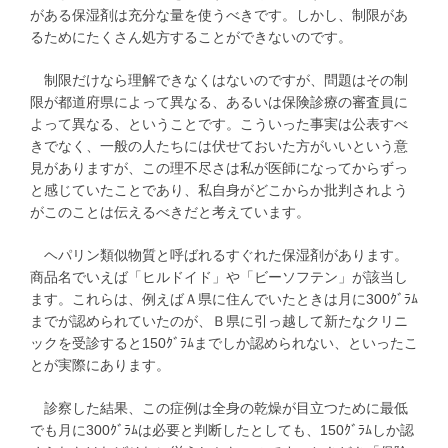
がある保湿剤は充分な量を使うべきです。しかし、制限があ
るためにたくさん処方することができないのです。
制限だけなら理解できなくはないのですが、問題はその制
限が都道府県によって異なる、あるいは保険診療の審査員に
よって異なる、ということです。こういった事実は公表すべ
きでなく、一般の人たちには伏せておいた方がいいという意
見がありますが、この理不尽さは私が医師になってからずっ
と感じていたことであり、私自身がどこからか批判されよう
がこのことは伝えるべきだと考えています。
ヘパリン類似物質と呼ばれるすぐれた保湿剤があります。
商品名でいえば「ヒルドイド」や「ビーソフテン」が該当し
ます。これらは、例えばＡ県に住んでいたときは月に300ｸﾞﾗﾑ
までが認められていたのが、Ｂ県に引っ越して新たなクリニ
ックを受診すると150ｸﾞﾗﾑまでしか認められない、といったこ
とが実際にあります。
診察した結果、この症例は全身の乾燥が目立つために最低
でも月に300ｸﾞﾗﾑは必要と判断したとしても、150ｸﾞﾗﾑしか認