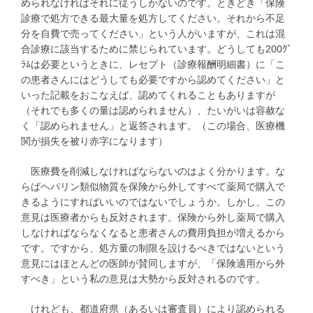
められなければそれに従うしかないのです。ときどき「保険
診療で処方できる最大量を処方してください。それから不足
分を自費で売ってください」という人がいますが、これは混
合診療に該当するために禁じられています。どうしても200ｸﾞ
ﾗﾑは必要というときに、レセプト（診療報酬明細書）に「こ
の患者さんにはどうしても必要ですから認めてください」と
いった記載をおこなえば、認めてくれることもありますが
（それでも多くの量は認められません）、たいがいは容赦な
く「認められません」と返答されます。（この場合、医療機
関が損失を被り赤字になります）
医療費を削減しなければならないのはよく分かります。な
らばヘパリン類似物質を保険から外してすべて薬局で購入で
きるようにすればいいのではないでしょうか。しかし、この
意見は医療者からも反対されます。保険から外し薬局で購入
しなければならなくなると患者さんの費用負担が増えるから
です。ですから、処方量の制限を設けるべきではないという
意見にはほとんどの医師が賛同しますが、「保険適用から外
すべき」という私の意見は大勢から反対されるのです。
けれども、都道府県（あるいは審査員）により認められる