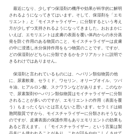
最近になり、少しずつ保湿剤の機序や効果が科学的に解明
されるようになってきてはいます。そして、保湿剤を「エモ
リエント」と「モイスチャライザー」に分類するという考え
方が少しずつ支持されるようになってきました。おおまかに
いえば、エモリエントは皮膚の表面を覆い体内からの水分蒸
発を防ぐ作用のある物質のこと、モイスチャライザーは皮膚
の中に浸透し水分保持作用をもつ物質のことです。ですが、
どの保湿剤がどちらに分類できるかをクリアカットに説明で
きるわけではありません。
保湿剤と言われているものには、ヘパリン類似物質の他
に、尿素軟膏、セラミド、ワセリン、オリーブオイル、ツバ
キ油、ヒアルロン酸、スクワランなどがあります。このなか
で、尿素製剤やヘパリン類似物質はモイチャライザーに分類
されることが多いのですが、エモリエントの作用（表面を覆
う）もまったくないとは言えないと思います。セラミドは細
胞間脂質ですから、モイスチャライザーに分類されそうなも
のですが、皮膚表面の保護作用もありエモリエントの効果も
あると言えます。（「モイスチャライザー」という言葉は製
品名にも使われることがあり、これが話をややこしくさせて