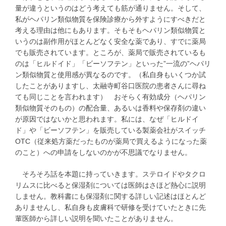
量が違うというのはどう考えても筋が通りません。そして、
私がヘパリン類似物質を保険診療から外すようにすべきだと
考える理由は他にもあります。そもそもヘパリン類似物質と
いうのは副作用がほとんどなく安全な薬であり、すでに薬局
でも販売されています。ところが、薬局で販売されているも
のは「ヒルドイド」「ビーソフテン」といった”一流の”ヘパリ
ン類似物質と使用感が異なるのです。（私自身もいくつか試
したことがありますし、太融寺町谷口医院の患者さんに尋ね
ても同じことを言われます） おそらく有効成分（ヘパリン
類似物質そのもの）の配合量、あるいは香料や保存剤の違い
が原因ではないかと思われます。私には、なぜ「ヒルドイ
ド」や「ビーソフテン」を販売している製薬会社がスイッチ
OTC（従来処方薬だったものが薬局で買えるようになった薬
のこと）への申請をしないのかが不思議でなりません。
そろそろ話を本題に持っていきます。ステロイドやタクロ
リムスに比べると保湿剤については医師はさほど熱心に説明
しません。教科書にも保湿剤に関する詳しい記述はほとんど
ありませんし、私自身も皮膚科で研修を受けていたときに先
輩医師から詳しい説明を聞いたことがありません。