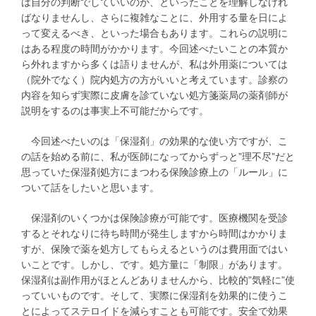
は自分の判断でしていいのか、といったことを理解しなけれ
ばなりませんし、さらに複雑なことに、外用する量を日によ
って変えるべき、といった場合もあります。これらの説明に
はある程度の時間がかかります。今回述べたいことの本質か
ら外れますから多くは語りませんが、私は外用薬については
（院外でなく）院内処方の方がいいと考えています。診察の
内容を知らず実際に皮膚を診ていない処方箋薬局の薬剤師が
説明をするのは事実上不可能だからです。
今回述べたいのは「保湿剤」の効果的な使い方ですが、こ
の話を始める前に、私が医師になってからずっと”理不尽”だと
思っていた保湿剤処方にまつわる保険診療上の「ルール」に
ついて話をしたいと思います。
保湿剤のいくつかは保険診療が可能です。医療機関を受診
するとそれなりに待ち時間が発生しますから時間はかかりま
すが、保険で薬を処方してもらえるというのは費用面ではい
いことです。しかし、です。処方量に「制限」があります。
保湿剤は副作用がほとんどありませんから、比較的”気軽に”使
っていいものです。そして、実際に保湿剤を効果的に使うこ
とによってステロイドを減らすことも可能です。安全で効果