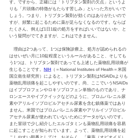
す。ですから、正確には「トリプタン製剤の欠点」というよ
りも「片頭痛の特徴がもたらす苦しみ」といった方がいいで
しょう。つまり、トリプタン製剤が効くのはありがたいので
すが、頻繁に起こるために薬が足らなくなるのです。ならば
たくさん、例えば1日1錠の処方をすればいいではないか、と
いう疑問がでてきますが、これはできません。
理由は2つあって、1つは保険診療上、処方が認められるの
はせいぜい月に10錠程度というルールがあること、そしても
う1つは、トリプタン製剤であっても上述した薬物乱用頭痛が
生じることです。
NIH
（＝National Institutes of Health＝米国
国立衛生研究所）によると、トリプタン製剤はNSAIDsよりも
薬物乱用頭痛を起こしやすいのです。尚、ここでいうNSAIDs
はイブプロフェンやロキソプロフェン単独のものであり、ナ
ロンエースやイブクイックなどのように、ブロムバレニル尿
素やアリルイソプロピルアセチル尿素を含む鎮痛薬ではあり
ません。米国ではブロムバレニル尿素やアリルイソプロピル
アセチル尿素が使われていないためにデータがないのです。
また冒頭で少し紹介したエルゴタミンも薬物乱用頭痛を容易
に起こすことが知られています。よって、薬物乱用頭痛を起
こしやすい順番としては、おそらく、「麻薬（オピオイド）