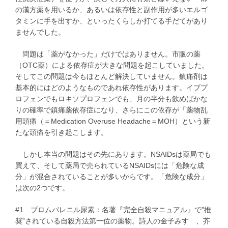
の漢方薬を用いるか、あるいは依存性と副作用が多いエルゴ
タミンに手を出すか、といったくらしか打てる手だてがあり
ませんでした。
問題は「薬がなかった」だけではありません。市販の薬
（OTC薬）による依存症が大きな問題を起こしていました。
そしてこの問題は今もほとんど解決していません。鎮痛剤は
基本的にはどのようなものであれ依存性があります。イブプ
ロフェンでもロキソプロフェンでも、月の半分も飲めばかな
りの確率で鎮痛薬依存症になり、さらにこの依存が「薬物乱
用頭痛（＝Medication Overuse Headache＝MOH）という新
たな頭痛を引き起こします。
しかし本当の問題はその先にあります。NSAIDsは薬局でも
買えて、そして薬局で売られているNSAIDsには「危険な成
分」が混合されていることが多いからです。「危険な成分」
は次の2つです。
#1 ブロムバレニル尿素：名著『完全自殺マニュアル』で”推
奨”されている自殺方法第一位の薬物。詩人の金子みすゞ、芥