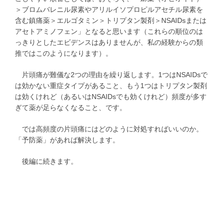
＞ブロムバレニル尿素やアリルイソプロピルアセチル尿素を
含む鎮痛薬＞エルゴタミン＞トリプタン製剤＞NSAIDsまたは
アセトアミノフェン」となると思います（これらの順位のは
っきりとしたエビデンスはありませんが、私の経験からの類
推ではこのようになります）。
片頭痛が難儀な2つの理由を繰り返します。1つはNSAIDsで
は効かない重症タイプがあること、もう1つはトリプタン製剤
は効くけれど（あるいはNSAIDsでも効くけれど）頻度が多す
ぎて薬が足らなくなること、です。
では高頻度の片頭痛にはどのように対処すればいいのか。
「予防薬」があれば解決します。
後編に続きます。