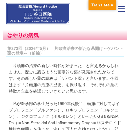
Translate »
はやりの病気
第273回（2026年5月） 片頭痛治療の新たな幕開け～ゲパント
薬の登場～（前編）
片頭痛の治療の新しい時代が始まった、と言えるかもしれ
ません。歴史に残るような画期的な薬が発売されたからで
す。その新しい薬の総称は「ゲパント薬」と言います。今回
はまず「片頭痛の治療の歴史」を振り返り、それぞれの薬の
特徴と欠点を確認していきたいと思います。
私が医学部の学生だった1990年代後半、頭痛に対してはイ
ブプロフェン（ブルファン）、ロキソプロフェン（ロキソニ
ン）、ジクロフェナク（ボルタレン）といったいわゆるNSAI
Ds（＝Non-Steroidal Anti-Inflammatory Drugs＝非ステロイド
性抗炎症薬）を使うか、決して万人に有効とはいえない一部