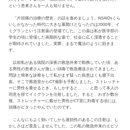
という患者さんを一人も知りません。
「片頭痛の治療の歴史」の話を進めましょう。NSAIDsくら
いしかなかった時代に大きな幕開けとなったのは2000年、イ
ミグランという注射薬の登場でした。この薬は私が医学部の
学生の頃に登場した画期的な薬で、社会に広く浸透すること
が期待されていました。実際、まるで魔法のように効きま
す。
以前私がある病院の深夜の救急外来で勤務していた頃、あ
る男性の患者さんが激しい頭痛で救急搬送されてきました。
問診と簡単な診察をして私がまず疑った疾患はくも膜下出
血。そこで救急室からCT撮影を手配しました。ストレッチャ
ーに男性を乗せるとき、もしかすると……、と思って本人の
同意を得てイミグランを注射しました。すると、わずか数分
後、ストレッチャーに載せた男性がCT室に到着する頃には、
頭痛がピタっとやんでいたのです。
こんなにもよく効いてしかも速効性のあるこの注射は、し
かしさほど普及しませんでした。この私の救急外来のエピソ