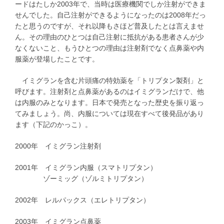
ードはたしか2003年で、当時は医療機関でしか注射ができま
せんでした。自己注射ができるようになったのは2008年だっ
たと思うのですが、それ以降もさほど普及したとは言えませ
ん。その理由のひとつは自己注射に抵抗がある患者さんが少
なくないこと、もうひとつの理由は注射剤でなく点鼻薬や内
服薬が登場したことです。
イミグランを含む片頭痛の特効薬を「トリプタン製剤」と
呼びます。注射剤と点鼻薬があるのはイミグランだけで、他
は内服のみとなります。日本で発売となった歴史を振り返っ
てみましょう。尚、内服については現在すべて後発品があり
ます（下記のかっこ）。
2000年 イミグラン注射剤
2001年 イミグラン内服（スマトリプタン）
ゾーミッグ（ゾルミトリプタン）
2002年 レルパックス（エレトリプタン）
2003年 イミグラン点鼻薬