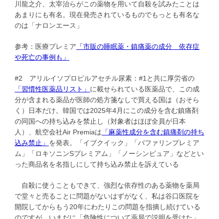
川龍之介、太宰治らがこの薬物を用いて自殺を試みたことは
あまりにも有名。現在発売されているものでもっとも有名な
のは「ナロンエース」
参考：医療プレミア
「市販の睡眠薬・鎮痛薬の成分 依存症
や死亡の事例も」
#2 アリルイソプロピルアセチル尿素：#1と共に厚労省の
「習慣性医薬品リスト」
に載せられている医薬品で、この成
分が含まれる薬品が医師の処方箋なしで買える国は（おそら
く）日本だけ。韓国では2025年4月にこの成分を含む鎮痛剤
の同国への持ち込みを禁止し（対象者はほぼ全員が日本
人）、航空会社Air Premiaは
「麻薬性成分を含む鎮痛剤の持ち
込み禁止」
を発表。「イブクイック」「バファリンプレミア
ム」「ロキソニンSプレミアム」「ノーシンピュア」などとい
った商品名を名指しにして持ち込み禁止を訴えている
自殺に使うこともできて、強烈な依存性のある薬物を薬局
で堂々と売ることに問題がないはずがなく、私は谷口医院を
開院してからもう20年にわたりこの問題を指摘し続けている
のですが、いまだに「危険性について薬局で説明を受けた」