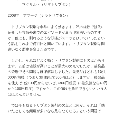
マクサルト（リザトリプタン）
2008年 アマージ（ナラトリプタン）
トリプタン製剤は非常によく効きます。私の経験では先に
紹介した救急外来でのエピソードが最も印象深いものです
が、他にも、割れるような頭痛がスーッとひいていったとい
う話をこれまで何百回と聞いています。トリプタン製剤は間
違いなく歴史を変えた薬です。
しかし、それほどよく効くトリプタン製剤にも欠点があり
ます。以前は値段が高いことが最大の欠点でしたが、後発品
の登場でその問題はほぼ解決しました。先発品はどれも1錠1,
000円前後（つまり3割負担で300円ほど）しますが、後発品
を使えば1錠100円からせいぜい300円程度（3割負担なら40円
から100円程度）ですから、この値段を負担できないという人
はほとんどいません。
では今も残るトリプタン製剤の欠点とは何か。それは「効
いたとしても頻度が多いなら足らなくなる」という問題で