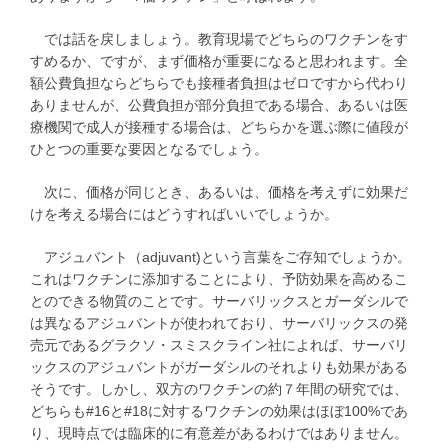
では話を戻しましょう。教育現場でどちらのワクチンをす
すめるか、ですが、まず価格が重要になると思われます。全
額公費負担ならどちらでも接種者負担はゼロですから代わり
ありませんが、公費負担が部分負担である場合、あるいは医
療機関で成人が接種する場合は、どちらかを選ぶ際に値段が
ひとつの重要な要因となるでしょう。
次に、価格が同じとき、あるいは、価格を考えずに効果だ
けを考える場合にはどうすればいいでしょうか。
アジュバント（adjuvant)という言葉をご存知でしょうか。
これはワクチンに添加することにより、予防効果を高めるこ
とのできる物質のことです。サーバリックスとガーダシルで
は異なるアジュバントが使われており、サーバリックスの発
売元であるグラクソ・スミスクライン社によれば、サーバリ
ックスのアジュバントがガーダシルのそれよりも効果がある
そうです。しかし、双方のワクチンの約７年間の研究では、
どちらも#16と#18に対するワクチンの効果はほぼ100%であ
り、現時点では臨床的に有意差があるわけではありません。