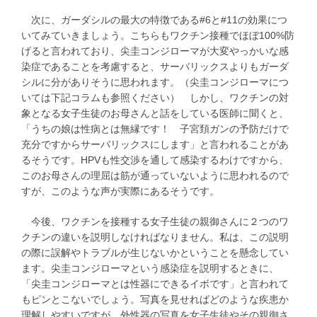
次に、ガーダシルの最大の特徴である#6と#11の効果につ
いてみていきましょう。こちらもワクチン接種でほぼ100%防
げると言われており、尖圭コンジローマが大変やっかいな感
染症であることを考慮すると、サーバリックスよりもガーダ
シルに分がありそうに思われます。（尖圭コンジローマにつ
いては下記コラムも参照ください） しかし、ワクチンの対
象となる女子生徒のお母さんと話をしている医師に聞くと、
「うちの娘は性病とは無縁です！ 子宮頚ガンの予防だけで
充分ですからサーバリックスにします」と言われることがあ
るそうです。HPVも性交渉を通して感染するわけですから、
このお母さんの理屈は筋が通っていないように思われるので
すが、このような声が実際にあるそうです。
今後、ワクチンを接種する女子生徒の親御さんに２つのワ
クチンの違いを説明しなければなりません。私は、この説明
の際に誤解やトラブルが生じないかということを懸念してい
ます。尖圭コンジローマという感染症を説明するときに、
「尖圭コンジローマとは性器にできるイボです」と言われて
もピンとこないでしょう。写真を見せればどのような疾患か
理解しやすいですが、外性器の写真を女子生徒やその親御さ