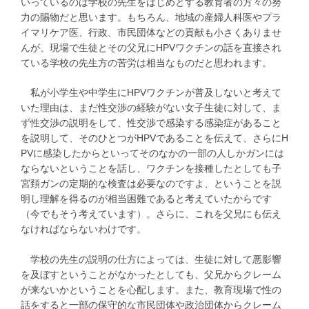
いっているのは学校の先生をはじめとする教育者の方々の努
力の賜物だと思います。もちろん、地域の産婦人科医やプラ
イマリケア医、行政、市民団体などの貢献も小さくありませ
んが、現場で生徒とその父兄にHPVワクチンの話を直接され
ている学校の先生方の苦労は相当なものだと思われます。
私が小学生や中学生にHPVワクチンが普及しないと考えて
いた理由は、まだ性交渉の経験がない女子生徒に対して、ま
ず性交渉の説明をして、性交渉で感染する感染症があること
を説明して、そのひとつがHPVであることを伝えて、さらにH
PVに感染したからといってそのなかの一部の人しかガンには
ならないということを話し、ワクチンを接種したとしても子
宮頚ガンの定期的な検査は必要なのですよ、ということを説
明し理解を得るのが相当困難であると考えていたからです
（今でもそう考えています）。さらに、これを父兄にも伝え
なければならないわけです。
学校の先生の説明の仕方によっては、生徒に対して悪影響
を及ぼすということがなかったとしても、父兄からクレーム
が来ないかということを心配します。また、教育現場で性の
話をすると一部の保守的な市民団体や政治団体からクレーム