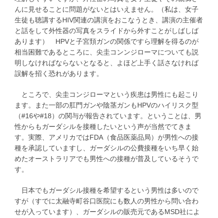
んに見せることに問題がないとはいえません。（私は、女子
生徒も聴講するHIV関連の講演をおこなうとき、講演の主催者
と話をして外性器の写真をスライドから外すことがしばしば
あります） HPVと子宮頚ガンの関係ですら理解を得るのが
相当困難であるところに、尖圭コンンジローマについても説
明しなければならないとなると、よほど上手く話さなければ
誤解を招く恐れがあります。
ところで、尖圭コンジローマという疾患は男性にも起こり
ます。また一部の肛門ガンや陰茎ガンもHPVのハイリスク型
（#16や#18）の関与が報告されています。ということは、男
性からもガーダシルを接種したいという声が当然でてきま
す。実際、アメリカではFDA（食品医薬品局）が男性への接
種を承認していますし、ガーダシルの公費接種をいち早く始
めたオーストラリアでも男性への接種が普及しているそうで
す。
日本でもガーダシル接種を希望するという男性は多いので
すが（すでに太融寺町谷口医院にも数人の男性から問い合わ
せが入っています）、ガーダシルの販売元であるMSD社によ