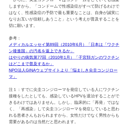
しますから、「コンドームで性感染症がすべて防げるわけで
はなく、性感染症の予防で最も重要なことは、自身が誠実に
なりお互いが信頼しあうこと」という考えが普及することを
切に願います。
参考：
メディカルエッセイ第89回（2010年6月）「日本は「ワクチ
ン後進国」の汚名を返上できるか」
はやりの病気第77回（2010年1月）「子宮頚ガンのワクチン
はどこまで普及するか」
NPO法人GINAウェブサイトより「悩ましき尖圭コンジロー
マ」
注１：すでに尖圭コンジローマを発症している人にワクチン
接種をしたとしても、感染しているHPVを退治することがで
きるわけではありません。しかし、臨床的に「再発」ではな
く、「再感染」して尖圭コンジローマを発症していると思わ
れる患者さんもおられますから、女性だけでなく男性からも
需要があるのは当然だと思われます。