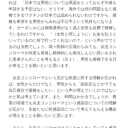
れば、「日本では男性については承認をとっておらず今後も
申請する予定はない」そうです。海外では何の問題もなく接
種できるワクチンが日本では認められないわけですから、接
種を希望する男性からみれば不公平という気持ちになりま
す。ガーダシルには保険適用がなく成人女性も自費で接種し
ているわけですから、「（女性と同じように）お金を払うと
いっているのに何で打ってくれないの？」という声がでてく
るのは当然でしょう。我々医師の立場からみても、尖圭コン
ジローマが何度も再発し精神的にも相当しんどい思いをされ
た患者さんのことを考えると（注１）、男性も接種できる日
が来ることを願いたいと思います。
尖圭コンジローマという厄介な疾患に対する理解が広がれ
ば、女性からだけでなく、男性からも「副反応などがでても
自己責任で接種をしたい」という声が増えていくのではない
かと私は考えています。また、時間はかかるでしょうが、教
育の現場でも尖圭コンジローマという感染症についての理解
が広がり、生徒たちに性感染症について考えてもらえる機会
が増えることを願いたいと思います。
さらに、尖圭コンジローマはコンドームをしていても感染