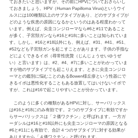
ておきたいと思いますが、その前にHPVについておさらいし
ておきましょう。HPV（Human Papilloma Virus)というウイ
ルスには100種類以上のサブタイプがあり、どのサブタイプが
どのような疾患の原因になるかというのはある程度わかって
います。例えば、尖圭コンジローマなら#6と#11であること
が多く、子宮頚ガンなら#16と#18に多いことは知られていま
す。しかし、#16と#18以外にも、例えば、#31、#41、#51、
#52なども子宮頚ガンを起こすことがあります。子供の手指な
どによくできるイボ（尋常性疣贅（じんじょうせいゆうぜ
い）と言います）は、#2、#4、#7に多いことがわかっていま
すが他のサブタイプでも起こりえます。ときに尖圭コンジロ
ーマとの鑑別に悩むことのあるBowen様丘疹という性器にで
きるイボは悪性化することもある放置してはいけないイボで
すが、これは#16で起こりやすいことが分かっています。
このように多くの種類があるHPVに対し、サーバリックス
は#16と#18にのみ有効です。２つのサブタイプに有効ですか
らサーバリックスは「２価ワクチン」と呼ばれます。一方ガ
ーダシルは#16と#18以外にも尖圭コンジローマの原因となる
#6と#11にも有効で、合計４つのサブタイプに対する効果が
ありますから「４価ワクチン」と呼ばれます。