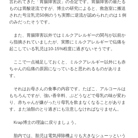
言われてきた「胃腸障害説」の否定です。胃腸障害の最たる
ものは胃酸逆流ですが、博士の研究によると、救急室に搬送
された号泣乳児50例のうち実際に逆流が認められたのは１例
のみだったそうです。
また、胃腸障害以外ではミルクアレルギーの関与が以前か
ら指摘されていましたが、実際にミルクアレルギーで疝痛を
起こしている乳児は10-15%程度に過ぎないそうです。
ここで一点補足しておくと、ミルクアレルギー以外にも赤
ちゃんの疝痛の原因になっていると思われるものがありま
す。
それはお母さんの食事の内容です。たばこ、アルコールは
もちろんですが、強い香辛料、ぶどうなどで母乳の味が変わ
り、赤ちゃんが嫌がったり母乳を飲まなくなることがありま
す。また油類のとり過ぎにも注意しなければなりません。
Krap博士の理論に戻りましょう。
胎内では、胎児は電気掃除機よりも大きなシューッという