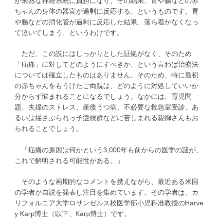
が未熟な神経系統に負担になり、その結果、胃や腸などの赤
ちゃんの身体の器官が過剰に反応する、というものです。胃
や腸などの消化管が過剰に反応した結果、落ち着かなくなっ
て泣いてしまう、というわけです。
ただ、この説にはしっかりとした証拠がなく、そのため
「疝痛」に対してどのようにすべきか、という言わば治療法
については確立したものはありません。そのため、特に最初
の赤ちゃんをもうけたご両親は、どのように対処していいか
分からず悩まれることになるでしょう。なかには、育児問
題、夫婦のストレス、産後うつ病、不必要な救急室受診、あ
るいは揺さぶられっ子症候群などに苦しまれる親御さんもお
られることでしょう。
「疝痛の原因は何かという3,000年も前からの医学の謎が、
これで解明される可能性がある。」
そのような画期的なコメントを携えながら、最近ある米国
の学者が自説を発表し注目を集めています。その学者は、カ
リフォルニア大学ロサンゼルス校医学部小児科准教授のHarve
y Karp博士（以下、Karp博士）です。