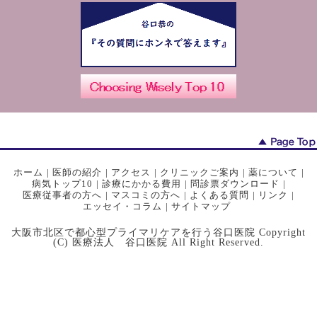
ホーム
|
医師の紹介
|
アクセス
|
クリニックご案内
|
薬について
|
病気トップ10
|
診療にかかる費用
|
問診票ダウンロード
|
医療従事者の方へ
|
マスコミの方へ
|
よくある質問
|
リンク
|
エッセイ・コラム
|
サイトマップ
大阪市北区で都心型プライマリケアを行う谷口医院 Copyright
(C) 医療法人 谷口医院 All Right Reserved.