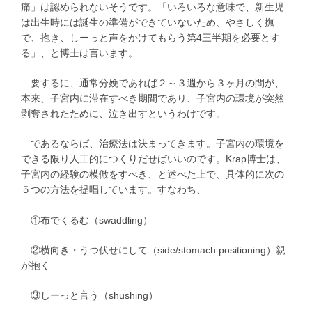
痛」は認められないそうです。「いろいろな意味で、新生児
は出生時には誕生の準備ができていないため、やさしく撫
で、抱き、しーっと声をかけてもらう第4三半期を必要とす
る」、と博士は言います。
要するに、通常分娩であれば２～３週から３ヶ月の間が、
本来、子宮内に滞在すべき期間であり、子宮内の環境が突然
剥奪されたために、泣き出すというわけです。
であるならば、治療法は決まってきます。子宮内の環境を
できる限り人工的につくりだせばいいのです。Krap博士は、
子宮内の経験の模倣をすべき、と述べた上で、具体的に次の
５つの方法を提唱しています。すなわち、
①布でくるむ（swaddling）
②横向き・うつ伏せにして（side/stomach positioning）親
が抱く
③しーっと言う（shushing）