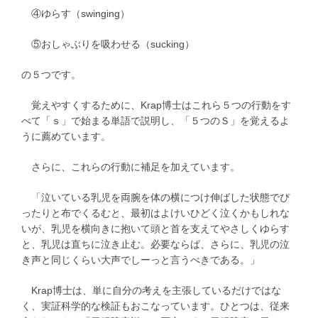
④ゆらす（swinging）
⑤おしゃぶりを吸わせる（sucking）
の５つです。
覚えやすくするために、Krap博士はこれら５つの行動をす
べて「ｓ」で始まる単語で説明し、「５つのＳ」を覚えるよ
うに薦めています。
さらに、これらの行動に補足を加えています。
「泣いている乳児を両腕を体の横につけ伸ばした状態でぴ
ったりと布でくるむと、最初はよけいひどく泣くかもしれな
いが、乳児を横向きに抱いて頭と首を支えてやさしくゆらす
と、乳児は直ちに泣き止む。必要ならば、さらに、乳児の泣
き声と同じくらい大声でしーっと言うべきである。」
Krap博士は、単に自分の考えを主張しているだけではな
く、実証科学的な検証もおこなっています。ひとつは、従来