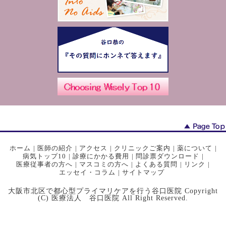
ホーム
|
医師の紹介
|
アクセス
|
クリニックご案内
|
薬について
|
病気トップ10
|
診療にかかる費用
|
問診票ダウンロード
|
医療従事者の方へ
|
マスコミの方へ
|
よくある質問
|
リンク
|
エッセイ・コラム
|
サイトマップ
大阪市北区で都心型プライマリケアを行う谷口医院 Copyright
(C) 医療法人 谷口医院 All Right Reserved.