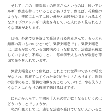
そして、この「咳喘息」の患者さんというのは、軽いアレ
ルギー疾患を持っていることがあります。例えば、花粉症の
ような、季節によっては軽い鼻炎と結膜炎に悩まされるよう
なタイプのアレルギー疾患を有している人に多く見られるよ
うな印象があります。
日頃、外来で咳を訴えて受診される患者さんで、もっとも
頻度の高いもののひとつが、気管支喘息です。気管支喘息
は、誰もが知っている国民病のような病気で、治療法も確立
していますが、不幸なことに、毎年何千人もの方が喘息が原
因で命を奪われています。
気管支喘息という病気は、これまでに世界中で多くの研究
がなされ、現在ではすぐれた薬剤がたくさんあります。医師
の指導のもと、適切な治療をおこなっていれば、命を失うよ
うなことはかなりの確率で防げるはずです。
にもかかわらず、年間何千人もの方が亡くなるというのは
どういうことでしょうか。
私の印象としては、適切な治療を受けていない人がいるこ