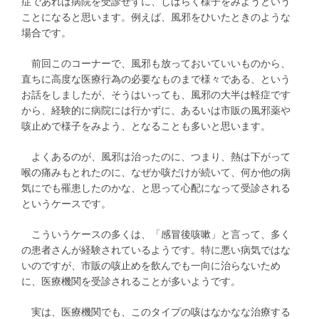
症であれば病院を受診せずに、しばらく様子をみようという
ことになると思います。例えば、風邪をひいたときのような
場合です。
前回このコーナーで、風邪も放っておいていいものから、
直ちに高度な医療行為の必要なものまで様々である、という
お話をしましたが、そうはいっても、風邪の大半は軽症です
から、経験的に病院には行かずに、あるいは市販の風邪薬や
咳止めで様子をみよう、となることも多いと思います。
よくあるのが、風邪は治ったのに、つまり、熱は下がって
喉の痛みもとれたのに、なぜか咳だけが続いて、何か他の病
気にでも罹患したのかな、と思って心配になって受診される
というケースです。
こういうケースの多くは、「感冒後咳嗽」と言って、多く
の患者さんが経験されているようです。特に悪い病気ではな
いのですが、市販の咳止めを飲んでも一向に治らないため
に、医療機関を受診されることが多いようです。
実は、医療機関でも、このタイプの咳はなかなな治療する