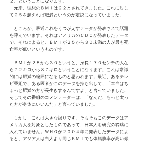
２、ということになります。
元来、理想のＢＭＩは２２とされてきました。これに対し
て２５を超えれば肥満というのが定説になっていました。
ところが、最近これをくつがえすデータが発表されて話題
を呼んでいます。それはアメリカのＣＤＣが発表したデータ
で、それによると、ＢＭＩが２５から３０未満の人が最も死
亡率が低いというものです。
ＢＭＩが２５から３０というと、身長１７０センチの人な
ら７２キロから８７キロということになります。これは常識
的には肥満の範囲になるものと思われます。最近、あるテレ
ビ番組で、ある医者がこのデータを持ち出して、「本当はち
ょっと肥満の方が長生きするんですよ」と言っていました。
そしてその番組のコメンテーターは、「なんだ、もっと太っ
た方が身体にいいんだ」と言っていました。
しかし、これは大きな誤りです。そもそもこのデータはア
メリカ人を対象としたものであって、日本人を研究の範疇に
入れていません。ＷＨＯが２００４年に発表したデータによ
ると、アジア人は白人より同じＢＭＩでも体脂肪率が高い傾