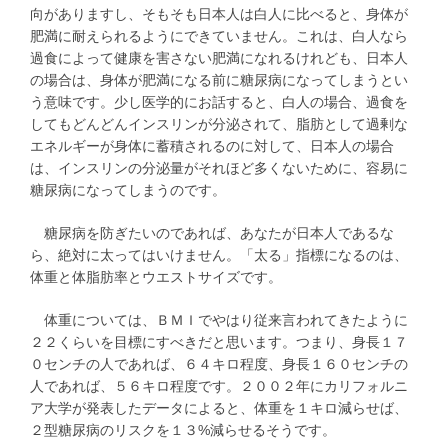
向がありますし、そもそも日本人は白人に比べると、身体が
肥満に耐えられるようにできていません。これは、白人なら
過食によって健康を害さない肥満になれるけれども、日本人
の場合は、身体が肥満になる前に糖尿病になってしまうとい
う意味です。少し医学的にお話すると、白人の場合、過食を
してもどんどんインスリンが分泌されて、脂肪として過剰な
エネルギーが身体に蓄積されるのに対して、日本人の場合
は、インスリンの分泌量がそれほど多くないために、容易に
糖尿病になってしまうのです。
糖尿病を防ぎたいのであれば、あなたが日本人であるな
ら、絶対に太ってはいけません。「太る」指標になるのは、
体重と体脂肪率とウエストサイズです。
体重については、ＢＭＩでやはり従来言われてきたように
２２くらいを目標にすべきだと思います。つまり、身長１７
０センチの人であれば、６４キロ程度、身長１６０センチの
人であれば、５６キロ程度です。２００２年にカリフォルニ
ア大学が発表したデータによると、体重を１キロ減らせば、
２型糖尿病のリスクを１３%減らせるそうです。