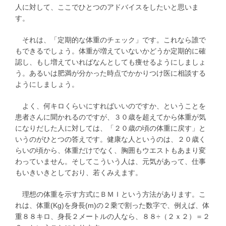
人に対して、ここでひとつのアドバイスをしたいと思いま
す。
それは、「定期的な体重のチェック」です。これなら誰で
もできるでしょう。体重が増えていないかどうか定期的に確
認し、もし増えていればなんとしても痩せるようにしましょ
う。あるいは肥満が分かった時点でかかりつけ医に相談する
ようにしましょう。
よく、何キロくらいにすればいいのですか、ということを
患者さんに聞かれるのですが、３０歳を超えてから体重が気
になりだした人に対しては、「２０歳の頃の体重に戻す」と
いうのがひとつの答えです。健康な人というのは、２０歳く
らいの頃から、体重だけでなく、胸囲もウエストもあまり変
わっていません。そしてこういう人は、元気があって、仕事
もいきいきとしており、若くみえます。
理想の体重を示す方式にＢＭＩという方法があります。こ
れは、体重(Kg)を身長(m)の２乗で割った数字で、例えば、体
重８８キロ、身長２メートルの人なら、８８÷（２ｘ２）＝２