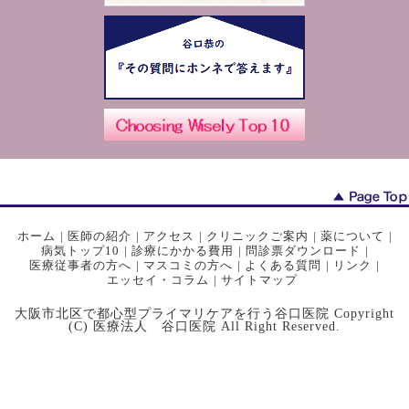
ホーム
|
医師の紹介
|
アクセス
|
クリニックご案内
|
薬について
|
病気トップ10
|
診療にかかる費用
|
問診票ダウンロード
|
医療従事者の方へ
|
マスコミの方へ
|
よくある質問
|
リンク
|
エッセイ・コラム
|
サイトマップ
大阪市北区で都心型プライマリケアを行う谷口医院 Copyright
(C) 医療法人 谷口医院 All Right Reserved.