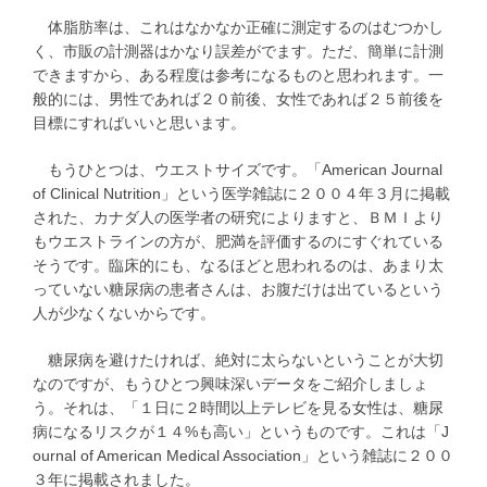
体脂肪率は、これはなかなか正確に測定するのはむつかし
く、市販の計測器はかなり誤差がでます。ただ、簡単に計測
できますから、ある程度は参考になるものと思われます。一
般的には、男性であれば２０前後、女性であれば２５前後を
目標にすればいいと思います。
もうひとつは、ウエストサイズです。「American Journal
of Clinical Nutrition」という医学雑誌に２００４年３月に掲載
された、カナダ人の医学者の研究によりますと、ＢＭＩより
もウエストラインの方が、肥満を評価するのにすぐれている
そうです。臨床的にも、なるほどと思われるのは、あまり太
っていない糖尿病の患者さんは、お腹だけは出ているという
人が少なくないからです。
糖尿病を避けたければ、絶対に太らないということが大切
なのですが、もうひとつ興味深いデータをご紹介しましょ
う。それは、「１日に２時間以上テレビを見る女性は、糖尿
病になるリスクが１４%も高い」というものです。これは「J
ournal of American Medical Association」という雑誌に２００
３年に掲載されました。