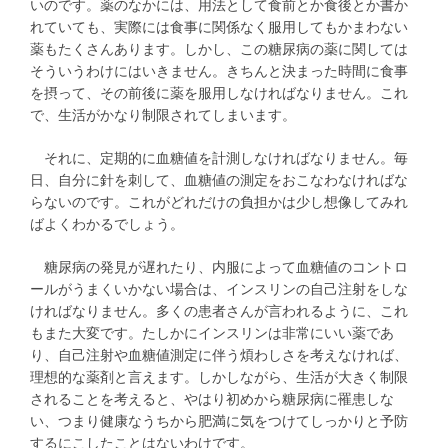
いのです。薬のなかには、用法として食前とか食後とか書か
れていても、実際には食事に関係なく服用してもかまわない
薬もたくさんあります。しかし、この糖尿病の薬に関しては
そういうわけにはいきません。きちんと決まった時間に食事
を摂って、その前後に薬を服用しなければなりません。これ
で、生活がかなり制限されてしまいます。
それに、定期的に血糖値を計測しなければなりません。毎
日、自分に針を刺して、血糖値の測定をおこなわなければな
らないのです。これがどれだけの負担かは少し想像してみれ
ばよくわかるでしょう。
糖尿病の発見が遅れたり、内服によって血糖値のコントロ
ールがうまくいかない場合は、インスリンの自己注射をしな
ければなりません。多くの患者さんが言われるように、これ
もまた大変です。たしかにインスリンは非常にいい薬であ
り、自己注射や血糖値測定に伴う煩わしさを考えなければ、
理想的な薬剤と言えます。しかしながら、生活が大きく制限
されることを考えると、やはり初めから糖尿病に罹患しな
い、つまり健康なうちから肥満に気をつけてしっかりと予防
するにこしたことはないわけです。