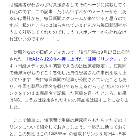
は編集者がわざわざ写真撮影をしてそのページに掲載してく
れたのです。この記事、たぶんいずれかのメーカーから（あ
るいは両社から）毎日新聞にクレームが来ていると思うので
すが、私のところには知らされていませんから毎日新聞社が
うまく対応してくれたのでしょう（スポンサーから外れなけ
ればいいのですが……）。
対照的なのが日経メディカルで、該当記事は9月17日に公開
された
「HbA1cを12.8％へ押し上げた『健康ドリンク』」
で
す（日経メディカルを閲覧できるのは医療者限定）。短期間
で糖尿病がものすごく悪化した男性患者さんの事例を取り上
げています。先に毎日新聞の記事が公開されていたこともあ
り、今回も製品の実名を載せてもらえるだろうと”犯人”のドリ
ンクをそのまま商品名で記載した原稿を送ったところ、結果
はNG。コラムは採用されたものの商品名は隠すことになりま
した。
ここで簡単に、短期間で重症の糖尿病をもたらせたそのド
リンクについて紹介しておきましょう。一応先に断っておく
と、この男性はこの1本555mLの健康ドリンクを毎日4～5本