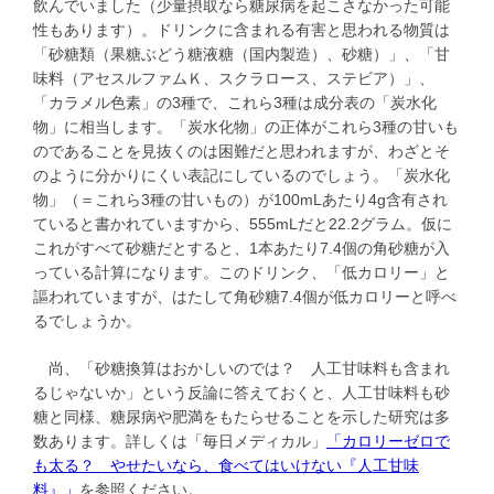
飲んでいました（少量摂取なら糖尿病を起こさなかった可能
性もあります）。ドリンクに含まれる有害と思われる物質は
「砂糖類（果糖ぶどう糖液糖（国内製造）、砂糖）」、「甘
味料（アセスルファムＫ、スクラロース、ステビア）」、
「カラメル色素」の3種で、これら3種は成分表の「炭水化
物」に相当します。「炭水化物」の正体がこれら3種の甘いも
のであることを見抜くのは困難だと思われますが、わざとそ
のように分かりにくい表記にしているのでしょう。「炭水化
物」（＝これら3種の甘いもの）が100mLあたり4g含有され
ていると書かれていますから、555mLだと22.2グラム。仮に
これがすべて砂糖だとすると、1本あたり7.4個の角砂糖が入
っている計算になります。このドリンク、「低カロリー」と
謳われていますが、はたして角砂糖7.4個が低カロリーと呼べ
るでしょうか。
尚、「砂糖換算はおかしいのでは？ 人工甘味料も含まれ
るじゃないか」という反論に答えておくと、人工甘味料も砂
糖と同様、糖尿病や肥満をもたらせることを示した研究は多
数あります。詳しくは「毎日メディカル」
「カロリーゼロで
も太る？ やせたいなら、食べてはいけない『人工甘味
料』」
を参照ください。