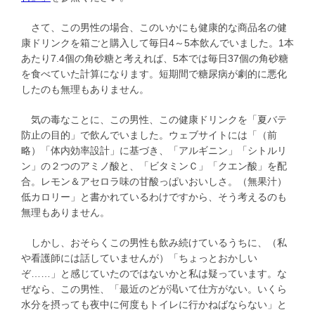
さて、この男性の場合、このいかにも健康的な商品名の健
康ドリンクを箱ごと購入して毎日4～5本飲んでいました。1本
あたり7.4個の角砂糖と考えれば、5本では毎日37個の角砂糖
を食べていた計算になります。短期間で糖尿病が劇的に悪化
したのも無理もありません。
気の毒なことに、この男性、この健康ドリンクを「夏バテ
防止の目的」で飲んでいました。ウェブサイトには「（前
略）「体内効率設計」に基づき、「アルギニン」「シトルリ
ン」の２つのアミノ酸と、「ビタミンＣ」「クエン酸」を配
合。レモン＆アセロラ味の甘酸っぱいおいしさ。（無果汁）
低カロリー」と書かれているわけですから、そう考えるのも
無理もありません。
しかし、おそらくこの男性も飲み続けているうちに、（私
や看護師には話していませんが）「ちょっとおかしい
ぞ……」と感じていたのではないかと私は疑っています。な
ぜなら、この男性、「最近のどが渇いて仕方がない。いくら
水分を摂っても夜中に何度もトイレに行かねばならない」と