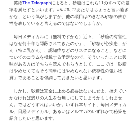
英紙
The Telegraph
によると、砂糖はこれら11のすべての基
準を満たすといいます。#5､#6､#7あたりはちょっと言い過ぎ
かな、という気がしますが、他の項目はのきなみ砂糖の依存
性を表していると言えるのではないでしょうか。
毎日メディカルに（無料ですから）近々、「砂糖の有害性
はなぜ何十年も隠蔽されてきたのか」、「砂糖が心疾患、が
ん（特に乳がん）、認知症などのリスクになること」などに
ついてのコラムを掲載する予定なので、そういったことに興
味がある方はそちらを読んでもらうとして、ここでは「砂糖
はやめたくてもそう簡単にはやめられない依存性の強い物
質」であることを強調しておきたいと思います。
しかし、砂糖は完全に止める必要はないにせよ、控えてい
かなければ残りの人生を台無しにしてしまうかもしれませ
ん。ではどうすればいいか。いずれ本サイト、毎日メディカ
ル、日経メディカル、あるいはメルマガのいずれかで秘策を
紹介したいと思います。