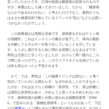
言っていたからです。口渇や頻尿は糖尿病の症状そのもので
すが、体重はむしろ減ってきていました。だから、「糖尿病
なんかであるわけがない」と考えただけでなく、最初のうち
はまさか健康目的で飲んでいるドリンクが”犯人”などとは思い
つかなかったのでしょう。
この体重減少は危険な兆候です。尿検査をすればケトン体
が強陽性。これはインスリンの働きが低下して、体内の脂肪
を分解してエネルギーを取り出していることを示していま
す。もう少し進行すると命に関わる状態にもなるはずです。
男性は元気だと言っていましたが、おそらく間一髪のところ
で間に合ったのでしょう。このライフスタイルを続けていれ
ば命も危なかったと予想されます。
さて、では、男性は「この健康ドリンクは危ない」と薄々
気付いていたのにも関わらず、なぜやめることができなかっ
たのか。それはおそらく砂糖の「依存性」です。実は砂糖に
は強烈な依存性があり、やめようと思ってもやめられないの
です。精神疾患の診断と分類に使われる国際的基準「DSM-
5」で定められる「薬物乱用基準」というものがあって、下記
11の
基準
をいくつ満たすかで重症度が判定されます。6つ以上