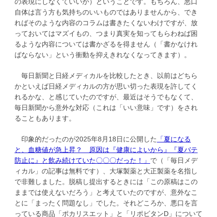
の表現にしなくていいか）ということです。もちろん、悪口
自体は言う方も気持ちのいいものではありませんから、でき
ればそのような内容のコラムは書きたくないわけですが、放
っておいてはマズイもの、つまり真実を知ってもらわねば困
るような内容については書かざるを得ません（「書かなけれ
ばならない」という衝動を抑えきれなくなってきます）。
毎日新聞と日経メディカルを比較したとき、以前はどちら
かといえば日経メディカルの方が思い切った表現を許してく
れるかな、と感じていたのですが、最近はそうでもなくて、
毎日新聞から意外な対応（これは「いい意味」です）をされ
ることもあります。
印象的だったのが2025年8月18日に公開した
「夏になる
と、血糖値が急上昇？ 原因は『健康によいから』『夏バテ
防止に』と飲み続けていた〇〇〇だった！」
で（「毎日メデ
ィカル」の記事は無料です）、大塚製薬と大正製薬を名指し
で非難しました。脱稿し提出するときには「この原稿はこの
ままでは使えないだろう」と考えていたのですが、意外なこ
とに「まったく問題なし」でした。それどころか、悪口を言
っている商品「ポカリスエット」と「リポビタンD」について