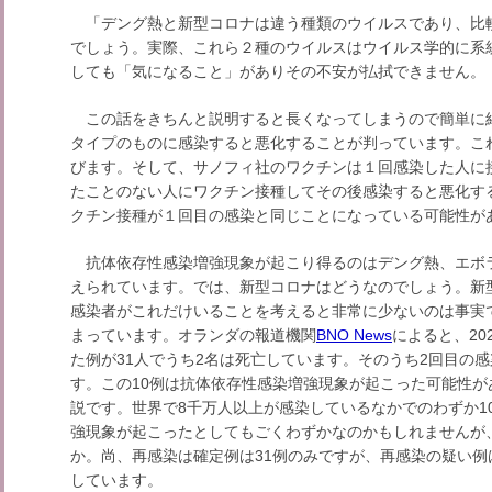
「デング熱と新型コロナは違う種類のウイルスであり、比
でしょう。実際、これら２種のウイルスはウイルス学的に系
しても「気になること」がありその不安が払拭できません。
この話をきちんと説明すると長くなってしまうので簡単に
タイプのものに感染すると悪化することが判っています。こ
びます。そして、サノフィ社のワクチンは１回感染した人に
たことのない人にワクチン接種してその後感染すると悪化す
クチン接種が１回目の感染と同じことになっている可能性が
抗体依存性感染増強現象が起こり得るのはデング熱、エボ
えられています。では、新型コロナはどうなのでしょう。新
感染者がこれだけいることを考えると非常に少ないのは事実
まっています。オランダの報道機関
BNO News
によると、20
た例が31人でうち2名は死亡しています。そのうち2回目の感
す。この10例は抗体依存性感染増強現象が起こった可能性
説です。世界で8千万人以上が感染しているなかでのわずか1
強現象が起こったとしてもごくわずかなのかもしれませんが
か。尚、再感染は確定例は31例のみですが、再感染の疑い例は2
しています。