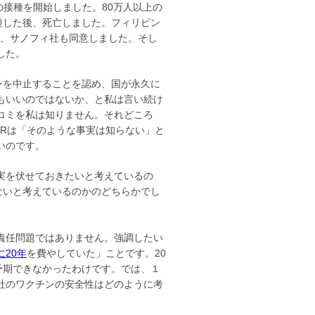
」の接種を開始しました。80万人以上の
種した後、死亡しました。フィリピン
持、サノフィ社も同意しました。そし
した。
ンを中止することを認め、国が永久に
もいいのではないか、と私は言い続け
コミを私は知りません。それどころ
MRは「そのような事実は知らない」と
いのです。
実を伏せておきたいと考えているの
ないと考えているのかのどちらかでし
責任問題ではありません。強調したい
に20年
を費やしていた」ことです。20
予期できなかったわけです。では、１
社のワクチンの安全性はどのように考