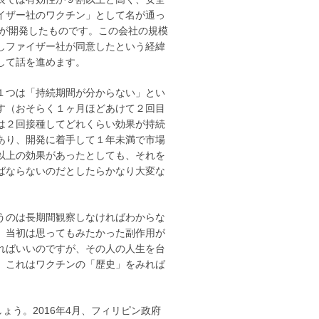
イザー社のワクチン」として名が通っ
企業が開発したものです。この会社の規模
しファイザー社が同意したという経緯
して話を進めます。
１つは「持続期間が分からない」とい
す（おそらく１ヶ月ほどあけて２回目
は２回接種してどれくらい効果が持続
あり、開発に着手して１年未満で市場
以上の効果があったとしても、それを
ばならないのだとしたらかなり大変な
うのは長期間観察しなければわからな
、当初は思ってもみたかった副作用が
ればいいのですが、その人の人生を台
。これはワクチンの「歴史」をみれば
ょう。2016年4月、フィリピン政府