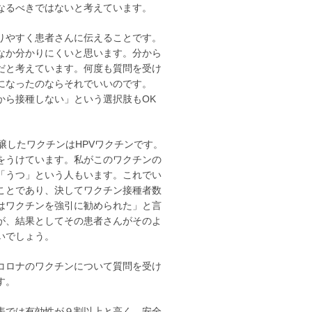
なるべきではないと考えています。
りやすく患者さんに伝えることです。
なか分かりにくいと思います。分から
だと考えています。何度も質問を受け
になったのならそれでいいのです。
から接種しない」という選択肢もOK
醸したワクチンはHPVワクチンです。
をうけています。私がこのワクチンの
「うつ」という人もいます。これでい
ことであり、決してワクチン接種者数
はワクチンを強引に勧められた」と言
が、結果としてその患者さんがそのよ
いでしょう。
コロナのワクチンについて質問を受け
す。
表では有効性が９割以上と高く、安全