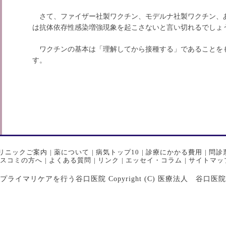
さて、ファイザー社製ワクチン、モデルナ社製ワクチン、
は抗体依存性感染増強現象を起こさないと言い切れるでしょ
ワクチンの基本は「理解してから接種する」であることを
す。
リニックご案内
|
薬について
|
病気トップ10
|
診療にかかる費用
|
問診
スコミの方へ
|
よくある質問
|
リンク
|
エッセイ・コラム
|
サイトマッ
マリケアを行う谷口医院 Copyright (C) 医療法人 谷口医院 All Ri