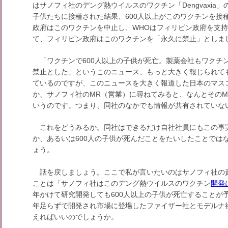
はサノフィ社のデング熱ウイルスのワクチン「Dengvaxia
子供たちに接種された結果、600人以上がこのワクチンを接
政府はこのワクチンを中止し、WHOはフィリピン政府を支
て、フィリピン政府はこのワクチンを「永久に禁止」としま
「ワクチンで600人以上の子供が死亡。製薬会社もワクチ
禁止とした」というこのニュース、もっと大きく報じられて
ているのですが、このニュースを大きく報道した日本のマス
か、サノフィ社のMR（営業）に尋ねてみると、なんとその
いうのです。つまり、同社のなかでも情報が共有されていな
これをどうみるか。同社はできるだけ自社社員にもこの事
か、あるいは600人の子供が死んだことをたいしたことでは
ょう。
話を戻しましょう。ここで私が言いたいのはサノフィ社の
ことは「サノフィ社はこのデング熱ウイルスのワクチン
開発
年かけて研究開発しても600人以上の子供が死亡することが
年足らずで開発され市場に登場したファイザー社とモデルナ
えればいいのでしょうか。