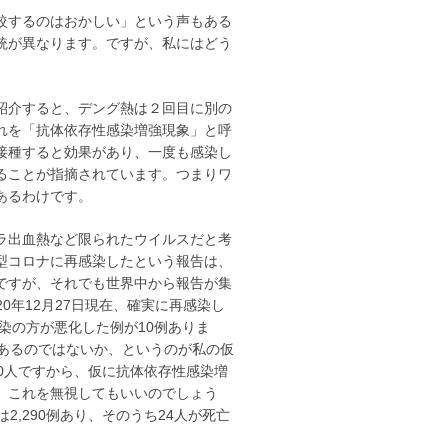
較するのはおかしい」という声もある
統が異なります。ですが、私にはどう
紹介すると、デング熱は２回目に別の
れを「抗体依存性感染増強現象」と呼
接種すると効果があり、一度も感染し
ることが指摘されています。つまりワ
あるわけです。
ラ出血熱など限られたウイルスだと考
型コロナに再感染したという報告は、
ですが、それでも世界中から報告が集
20年12月27日現在、確実に再感染し
染の方が悪化した例が10例ありま
があるのではないか、というのが私の仮
0人ですから、仮に抗体依存性感染増
、これを無視してもいいのでしょう
,290例あり、そのうち24人が死亡