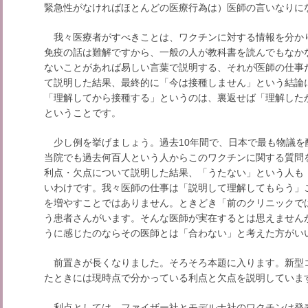
緊急性がなければほとんどの医療行為は）医師の言いなりに
我々医療者がすべきことは、ワクチンに対する情報を分か
免疫の話は難解ですから、一般の人が教科書を読んでもなか
ないことがあれば易しい言葉で説明する、それが医師の仕事
て説明した結果、最終的に「今は接種しません」という結論
「理解してから接種する」というのは、裏返せば「理解した
ということです。
少し例を挙げましょう。過去10年間で、日本で最も物議を
当院でも過去何百人という人からこのワクチンに関する質問
利点・欠点について説明した結果、「うたない」という人も
いわけです。我々医師の仕事は「説明して理解してもらう」
を増やすことではありません。ときどき「前のクリニックで
う患者さんがいます。そんな医師が実在するとは思えません
うに感じたのならその医師とは「合わない」と考えた方がい
前置きが長くなりました。そろそろ本題に入ります。新型
たときには現時点で分かっている利点と欠点を説明していま
利点としては、ファイザー社とモデルナ社のワクチンは発