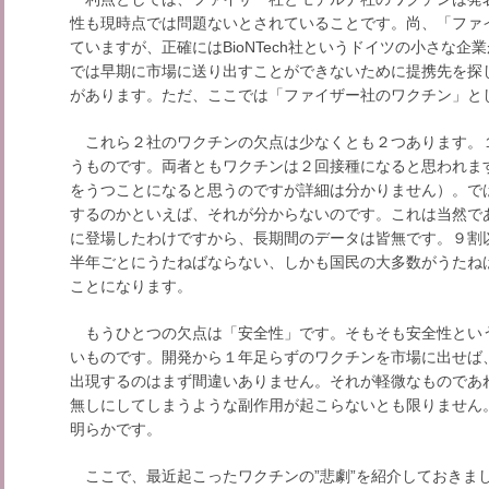
性も現時点では問題ないとされていることです。尚、「ファ
ていますが、正確にはBioNTech社というドイツの小さな
では早期に市場に送り出すことができないために提携先を探
があります。ただ、ここでは「ファイザー社のワクチン」と
これら２社のワクチンの欠点は少なくとも２つあります。
うものです。両者ともワクチンは２回接種になると思われま
をうつことになると思うのですが詳細は分かりません）。で
するのかといえば、それが分からないのです。これは当然で
に登場したわけですから、長期間のデータは皆無です。９割
半年ごとにうたねばならない、しかも国民の大多数がうたね
ことになります。
もうひとつの欠点は「安全性」です。そもそも安全性とい
いものです。開発から１年足らずのワクチンを市場に出せば
出現するのはまず間違いありません。それが軽微なものであ
無しにしてしまうような副作用が起こらないとも限りません
明らかです。
ここで、最近起こったワクチンの”悲劇”を紹介しておきまし