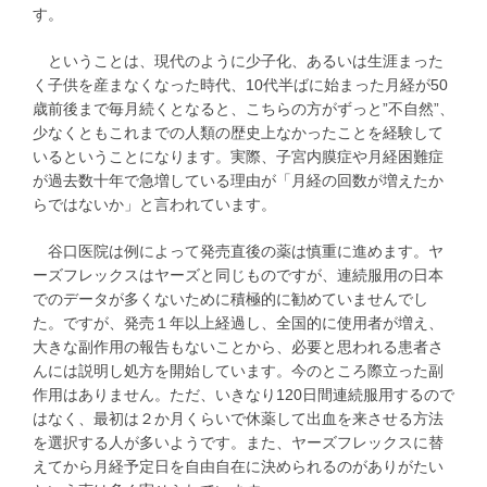
す。
ということは、現代のように少子化、あるいは生涯まった
く子供を産まなくなった時代、10代半ばに始まった月経が50
歳前後まで毎月続くとなると、こちらの方がずっと”不自然”、
少なくともこれまでの人類の歴史上なかったことを経験して
いるということになります。実際、子宮内膜症や月経困難症
が過去数十年で急増している理由が「月経の回数が増えたか
らではないか」と言われています。
谷口医院は例によって発売直後の薬は慎重に進めます。ヤ
ーズフレックスはヤーズと同じものですが、連続服用の日本
でのデータが多くないために積極的に勧めていませんでし
た。ですが、発売１年以上経過し、全国的に使用者が増え、
大きな副作用の報告もないことから、必要と思われる患者さ
んには説明し処方を開始しています。今のところ際立った副
作用はありません。ただ、いきなり120日間連続服用するので
はなく、最初は２か月くらいで休薬して出血を来させる方法
を選択する人が多いようです。また、ヤーズフレックスに替
えてから月経予定日を自由自在に決められるのがありがたい