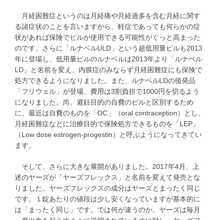
月経困難症というのは月経痛や月経過多を含む月経に関す
る諸症状のことを言いますから、軽症であっても何らかの症
状があれば保険でピルが使用できる可能性がぐっと高まった
のです。さらに「ルナベルULD」という超低用量ピルも2013
年に登場し、低用量ピルのルナベルは2013年より「ルナベル
LD」と名前を変え、内膜症のみならず月経困難症にも保険で
処方できるようになりました。また、ルナベルLDの後発品
「フリウェル」が登場、費用は3割負担で1000円を切るよう
になりました。尚、避妊目的の自費のピルと区別するため
に、最近は自費のものを「OC」（oral contraception）とし、
月経困難症などに治療目的で保険処方できるものを「LEP」
（Low dose estrogen-progestin）と呼ぶようになってきてい
ます。
そして、さらに大きな展開がありました。2017年4月、上
述のヤーズが「ヤーズフレックス」と名前を変えて発売とな
りました。ヤーズフレックスの成分はヤーズとまったく同じ
です。１錠あたりの値段は少し安くなっていますが基本的に
は「まったく同じ」です。では何が違うのか。ヤーズは毎月