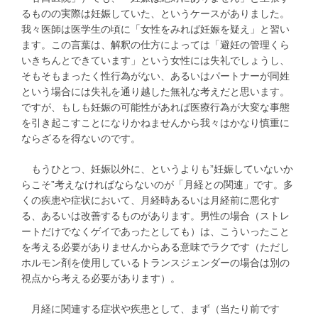
るものの実際は妊娠していた、というケースがありました。
我々医師は医学生の頃に「女性をみれば妊娠を疑え」と習い
ます。この言葉は、解釈の仕方によっては「避妊の管理くら
いきちんとできています」という女性には失礼でしょうし、
そもそもまったく性行為がない、あるいはパートナーが同姓
という場合には失礼を通り越した無礼な考えだと思います。
ですが、もしも妊娠の可能性があれば医療行為が大変な事態
を引き起こすことになりかねませんから我々はかなり慎重に
ならざるを得ないのです。
もうひとつ、妊娠以外に、というよりも”妊娠していないか
らこそ”考えなければならないのが「月経との関連」です。多
くの疾患や症状において、月経時あるいは月経前に悪化す
る、あるいは改善するものがあります。男性の場合（ストレ
ートだけでなくゲイであったとしても）は、こういったこと
を考える必要がありませんからある意味でラクです（ただし
ホルモン剤を使用しているトランスジェンダーの場合は別の
視点から考える必要があります）。
月経に関連する症状や疾患として、まず（当たり前です