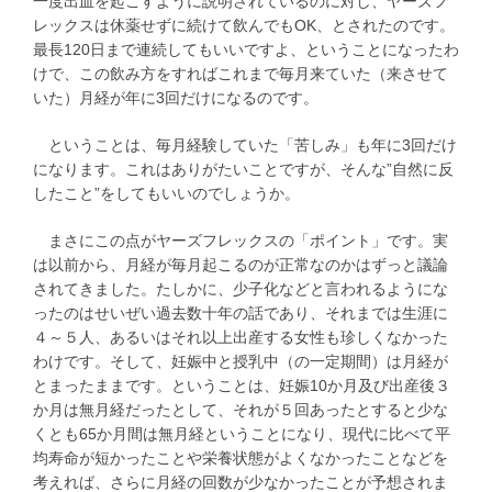
一度出血を起こすように説明されているのに対し、ヤーズフ
レックスは休薬せずに続けて飲んでもOK、とされたのです。
最長120日まで連続してもいいですよ、ということになったわ
けで、この飲み方をすればこれまで毎月来ていた（来させて
いた）月経が年に3回だけになるのです。
ということは、毎月経験していた「苦しみ」も年に3回だけ
になります。これはありがたいことですが、そんな”自然に反
したこと”をしてもいいのでしょうか。
まさにこの点がヤーズフレックスの「ポイント」です。実
は以前から、月経が毎月起こるのが正常なのかはずっと議論
されてきました。たしかに、少子化などと言われるようにな
ったのはせいぜい過去数十年の話であり、それまでは生涯に
４～５人、あるいはそれ以上出産する女性も珍しくなかった
わけです。そして、妊娠中と授乳中（の一定期間）は月経が
とまったままです。ということは、妊娠10か月及び出産後３
か月は無月経だったとして、それが５回あったとすると少な
くとも65か月間は無月経ということになり、現代に比べて平
均寿命が短かったことや栄養状態がよくなかったことなどを
考えれば、さらに月経の回数が少なかったことが予想されま