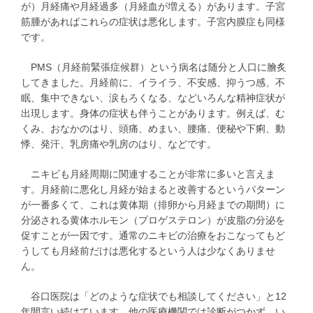
が）月経痛や月経過多（月経血が増える）があります。子宮
筋腫があればこれらの症状は悪化します。子宮内膜症も同様
です。
PMS（月経前緊張症候群）という病名は随分と人口に膾炙
してきました。月経前に、イライラ、不安感、抑うつ感、不
眠、集中できない、涙もろくなる、などいろんな精神症状が
出現します。身体の症状も伴うことがあります。例えば、む
くみ、おなかのはり、頭痛、めまい、腰痛、便秘や下痢、動
悸、発汗、乳房痛や乳房のはり、などです。
ニキビも月経周期に関連することが非常に多いと言えま
す。月経前に悪化し月経が始まると改善するというパターン
が一番多くて、これは黄体期（排卵から月経までの期間）に
分泌される黄体ホルモン（プロゲステロン）が皮脂の分泌を
促すことが一因です。通常のニキビの治療をおこなってもど
うしても月経前だけは悪化するという人は少なくありませ
ん。
谷口医院は「どのような症状でも相談してください」と12
年間言い続けています。他の医療機関では診断がつかず、い