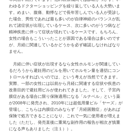
わゆるドクターショッピングを繰り返している人も大勢いま
す。めまい、腹痛、動悸などで長年苦しんでいる人が受診し
た場合、男性であれば最も多いのが自律神経のバランスが乱
れて諸症状が出現しているケース、次に多いのがうつ病など
精神疾患に伴って症状が現れているケースです。もちろん、
女性の場合もこういったことが原因である場合は多いのです
が、月経に関連しているかどうかを必ず確認しなければなり
ません。
月経に伴い症状が出現するなら女性ホルモンが関連してい
るだろうから避妊用のピルを用いてホルモン量を適切にコン
トロールすればいいのでは、という考えが当然でてきます。
実際、一部の女性には以前から月経に関連する症状や疾患の
改善目的で避妊用ピルが使われてきました。そして、子宮内
膜症がある場合に限り保険適用になる「ルナベル」という薬
が2008年に発売され、2010年には超低用量ピル「ヤーズ」が
登場し、こちらは内膜症のみならず「月経困難症」があれば
保険で処方できることになり、これで一気に使用者が増えま
した（ただし、発売直後に重篤な副作用の報告が相次ぎ慎重
になる声もありました（注１））。