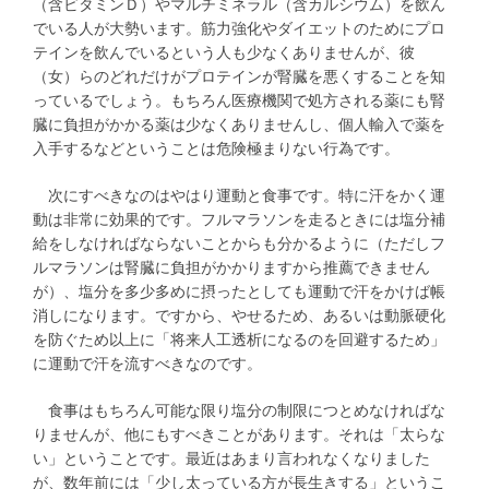
（含ビタミンＤ）やマルチミネラル（含カルシウム）を飲ん
でいる人が大勢います。筋力強化やダイエットのためにプロ
テインを飲んでいるという人も少なくありませんが、彼
（女）らのどれだけがプロテインが腎臓を悪くすることを知
っているでしょう。もちろん医療機関で処方される薬にも腎
臓に負担がかかる薬は少なくありませんし、個人輸入で薬を
入手するなどということは危険極まりない行為です。
次にすべきなのはやはり運動と食事です。特に汗をかく運
動は非常に効果的です。フルマラソンを走るときには塩分補
給をしなければならないことからも分かるように（ただしフ
ルマラソンは腎臓に負担がかかりますから推薦できません
が）、塩分を多少多めに摂ったとしても運動で汗をかけば帳
消しになります。ですから、やせるため、あるいは動脈硬化
を防ぐため以上に「将来人工透析になるのを回避するため」
に運動で汗を流すべきなのです。
食事はもちろん可能な限り塩分の制限につとめなければな
りませんが、他にもすべきことがあります。それは「太らな
い」ということです。最近はあまり言われなくなりました
が、数年前には「少し太っている方が長生きする」というこ