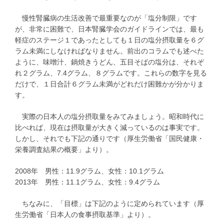
慢性腎臓病の生活改善で最重要なのが「塩分制限」です
が、非常に困難で、日本腎臓学会のガイドラインでは、最も
軽症のステージ１であったとしても１日の塩分摂取量を６グ
ラム未満にしなければなりません。前出のコラムでも述べた
ように、味噌汁、鍋焼きうどん、五目そばの塩分は、それぞ
れ２グラム、7.4グラム、８グラムです。これらの数字を見る
だけで、１日合計６グラム未満がどれだけ困難かが分かりま
す。
実際の日本人の塩分摂取量をみてみましょう。昭和時代に
比べれば、現在は摂取量が大きく減っているのは事実です。
しかし、それでも下記の通りです（厚生労働省「国民健康・
栄養調査結果の概要」より）。
2008年 男性：11.9グラム、女性：10.1グラム
2013年 男性：11.1グラム、女性：9.4グラム
ちなみに、「目標」は下記のように定められています（厚
生労働省「日本人の食事摂取基準」より）。