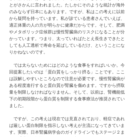
とがさかんに言われました。たしかにそのような統計が海外
のみならず日本にもあります。ですが、私はこの考えに以前
から疑問を持っています。私が診ている患者さんでいえば、
適正体重の人の方が明らかに健康だからです。そして、肥満
やメタボリック症候群は慢性腎臓病のリスクになることが分
かっています。つまり、太っていればたとえ長生きできたと
しても人工透析で寿命を延ばしているだけ、ということにな
りかねないのです。
では太らないためにはどのような食事をすればいいか。今
回提案したいのは「蛋白質をしっかり摂る」ことです。ここ
は誤解しやすいところなので注意が必要です。慢性腎臓病が
ある程度進行すると蛋白質が腎臓を傷めます。ですから摂取
量を制限しなければなりません。そして、以前は、腎機能低
下の初期段階から蛋白質を制限する食事療法が推奨されてい
ました。
ですが、この考えは現在では見直されており、軽症であれ
ば厳しい蛋白制限を指示しない考えが主流になってきていま
す。実際、日本腎臓病学会のガイドラインでもステージ２ま