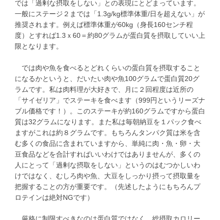
では「過剰な摂取をしない」との表現にとどまっています。
一般にステージ２までは「1.3g/kg標準体重/日を超えない」が
推奨されます。例えば標準体重が60kg（身長160センチ程
度）とすれば1.3ｘ60＝約80グラムが蛋白質を摂取していい上
限となります。
では肉や魚を食べるとどれくらいの蛋白質を摂取すること
になるかというと、だいたい肉や魚100グラムで蛋白質20グ
ラムです。私は肉料理が大好きで、月に２回程度は近所の
「サイゼリア」でステーキを食べます（999円というリーズナ
ブル価格です！）。このステーキが約160グラムですから蛋白
質は32グラムになります。また私は毎朝納豆を１パック食べ
ますがこれは約８グラムです。もちろんタンパク質は米を含
む多くの食品に含まれていますから、単純に肉・魚・卵・大
豆食品などを合計すればいいわけではありませんが、多くの
人にとって「過剰な摂取をしない」というのはむつかしいわ
けではなく、むしろ肉や魚、大豆をしっかり摂って摂取量を
把握することの方が重要です。（先述したようにもちろんプ
ロテインは絶対NGです）
厳格に制限すべきなのは蛋白質ではなく、総摂取カロリー