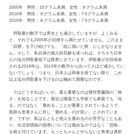
2005年 男性：10グラム未満、女性：８グラム未満
2010年 男性：９グラム未満、女性：7.5グラム未満
2015年 男性：８グラム未満、女性：7.0グラム未満
摂取量の数字では男女とも減少していますが、よくみる
と、それでも2005年の目標すら満たせていません。このまま
「目標」を下げ続けても、「絵に描いた餅」にしかなりませ
ん。そして、私自身の個人的見解を述べれば、そろそろ日本
人の塩分摂取量低下は限界にきています。摂取量が次回発表
される2018年は、2013年の数字から比べてさほど減少してい
ないでしょう。つまり、日本人は和食を捨てない限り、これ
以上塩分摂取量を下げるのは極めて困難なのです。
ではどうすればいいか。最も重要なのは慢性腎臓病の「怖
さ」を知ることです。最近は職場でも学校でも家庭でも「叱
る」のではなく「褒める」ことが重要とされているようで、
医師も患者さんに対し「褒める」のが良い、とされていま
す。ですが、私はもともと他人を褒めるのが苦手なこともあ
り、生活習慣病の指導については褒めるのではなく「恐怖」
を植え付けています。もっとちゃんとやらないと将来は透析