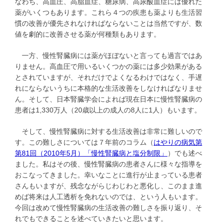
なわち、高血圧、高脂血症、糖尿病、高尿酸血症には優れた
薬がいくつもあります。これら４つの疾患も薬よりも生活習
慣の改善が優先されなければならないことは当然ですが、数
値を劇的に改善させる薬が何種類もあります。
一方、慢性腎臓病には薬がほぼないと言っても過言ではあ
りません。高血圧で用いるいくつかの薬には多少効果がある
とされていますが、それだけでよくなるわけではなく、手遅
れにならないうちに本格的な生活改善をしなければなりませ
ん。そして、日本腎臓学会によれば現在日本に慢性腎臓病の
患者は1,330万人（20歳以上の成人の8人に1人）もいます。
そして、慢性腎臓病に対する生活改善は非常に難しいので
す。この難しさについては７年前のコラム（
はやりの病気第
第81回（2010年5月）「慢性腎臓病と塩分制限」
）でも述べ
ました。私はその後、慢性腎臓病の患者さんに様々な指導を
おこなってきました。幸いなことに進行が止まっている患者
さんもいますが、残念ながらじわじわと悪化し、このまま進
めば将来は人工透析を免れないのでは、という人もいます。
今回は改めて慢性腎臓病の生活改善の難しさを振り返り、そ
れでもできることを述べていきたいと思います。