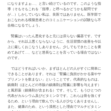
になりますよぉ…、と言い続けているのです。このような指
導（そもそもこれを「指導」と呼べるかどうかも疑問です
が…）しかしていない私は、良医ではありません。医学部で
おこなわれる模擬患者とのコミュニケーションの試験なら不
合格になるでしょう。
腎臓はいったん悪化すると元には戻らない臓器です。です
から、それ以上悪くならないように、生活習慣の改善を今以
上に厳しくおこなうしありません。少しでもできたことを褒
めてあげて…、などと悠長なことを言っている場合ではない
のです。
ではどうすればいいか。まずほとんどの人がすぐに簡単に
できることがあります。それは「腎臓に負担がかかる薬やサ
プリメントを飲まない」ということです。代表的なものは、
鎮痛剤（ほとんどの市販の鎮痛剤は腎臓に影響を与えます）
と風邪薬（鎮痛剤が含まれる）です。そして、もうひとつの
代表がカルシウム及びビタミンＤです。これらは骨を強くす
るため、という理由で飲んでいる人が少なくありませんし、
また、健康のため、という漠然とした理由でマルチビタミン