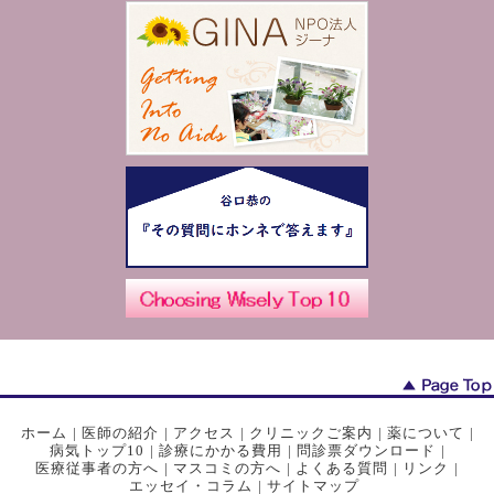
ホーム
|
医師の紹介
|
アクセス
|
クリニックご案内
|
薬について
|
病気トップ10
|
診療にかかる費用
|
問診票ダウンロード
|
医療従事者の方へ
|
マスコミの方へ
|
よくある質問
|
リンク
|
エッセイ・コラム
|
サイトマップ