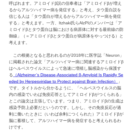
呼ばれます。アミロイドβ説の信奉者は「アミロイドβが増え
るからアルツハイマー病を発症する」と考え、タウ蛋白説を
信じる人は「タウ蛋白が増えるからアルツハイマー病を発症
する」と考えます。一方、Itzhaki氏らAlzPIのメンバーは「ア
ミロイドβとタウ蛋白は脳における病原体に対する最前線の防
御線」（＝アミロイドβとタウ蛋白が病原体をやっつける）と
考えます。
この根拠となると思われるのが2018年に医学誌「Neuron」
に掲載された論文「アルツハイマー病に関連するアミロイドβ
はヘルペスウイルスによって急速に増殖し脳感染から保護す
る
（Alzheimer’s Disease-Associated β-Amyloid Is Rapidly Se
eded by Herpesviridae to Protect against Brain Infection）
」
です。タイトルから分かるように、「ヘルペスウイルスの脳
内の感染でいわば免疫応答としてアミロイドβがつくられる」
とこの論文は主張しています。つまり、アミロイドβの生成は
感染予防上必要だというのです。しかし、その免疫反応が過
剰に働いたときに（いわば余剰につくられた）アミロイドβが
脳に蓄積して、アルツハイマー病を発症すると考えられるわ
けです。