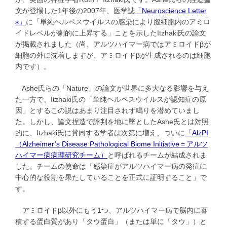
文が登場した1年後の2007年、医学誌
「Neuroscience Letter
s」
に「単純ヘルペスウイルスの感染により脳細胞内のアミロ
イドレベルが劇的に上昇する」ことを示したItzhaki氏の論文
が掲載されました（尚、アルツハイマー病ではアミロイドβが
細胞の外に沈着しますが、アミロイドβが生成されるのは細胞
内です）。
Ashe氏らの「Nature」の論文が世界に多大なる影響を与え
た一方で、Itzhaki氏の「単純ヘルペスウイルスが認知症の原
因」とするこの説はあまり注目されず鳴りを潜めていまし
た。しかし、論文捏造で評判を地に墜としたAshe氏とは対照
的に、Itzhaki氏に賛同する学者は次第に増え、ついに
「AlzPI
（Alzheimer’s Disease Pathological Biome Initiative＝アルツ
ハイマー病病理研究チーム）
と呼ばれるチームが結成されま
した。チームの使命は「感染症がアルツハイマー病の発症に
中心的な役割を果たしていることを正式に証明すること」で
す。
アミロイドβ以外にもう1つ、アルツハイマー病で脳内に蓄
積する蛋白質があり「タウ蛋白」（または単に「タウ」）と