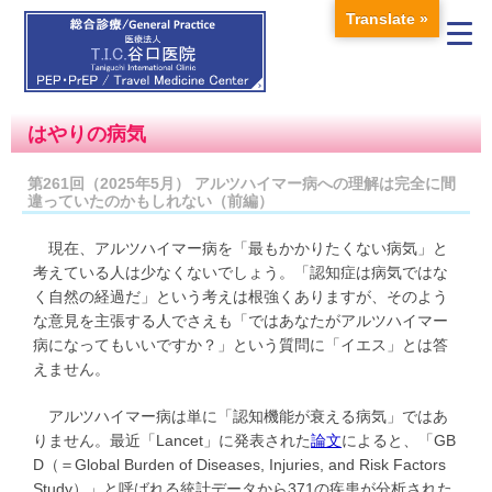
Translate »
はやりの病気
第261回（2025年5月） アルツハイマー病への理解は完全に間
違っていたのかもしれない（前編）
現在、アルツハイマー病を「最もかかりたくない病気」と
考えている人は少なくないでしょう。「認知症は病気ではな
く自然の経過だ」という考えは根強くありますが、そのよう
な意見を主張する人でさえも「ではあなたがアルツハイマー
病になってもいいですか？」という質問に「イエス」とは答
えません。
アルツハイマー病は単に「認知機能が衰える病気」ではあ
りません。最近「Lancet」に発表された
論文
によると、「GB
D（＝Global Burden of Diseases, Injuries, and Risk Factors
Study）」と呼ばれる統計データから371の疾患が分析された