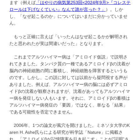
ます（例えば
「はやりの病気第253回<2024年9月>『コレステ
ロールは下げなくていい』なんて誰が言った？」
）。しか
し、「なぜ起こるのか」についてはいまだに分かっていませ
ん。
もっと正確に言えば「いったんはなぜ起こるかが解明され
たと思われたが実は間違いだった」となります。
これまでアルツハイマー病は「アミロイド仮説」で説明さ
れてきました。タンパク質の一種であるアミロイドβの沈着が
脳内の神経細胞の間に蓄積し、神経細胞を障害するというも
のです。しかし、この説に対しては以前から疑問視する声が
ありました。例えば、アルツハイマー病の脳には必ずアミロ
イドβの沈着が観察されますが、沈着があってもアルツハイマ
ー病を発症しない人もいます。それに、アミロイドβの蓄積は
アルツハイマー病発症の「要因」ではなく、単なる「結果」
である可能性を否定できません。
2006年、1つの論文が風穴を開けました。ミネソタ大学のK
aren H. Ashe氏らによる研究が科学誌「Nature」に掲載さ
れ、「アミロイドβが記憶障害を引き起こす」ことが”証明”さ