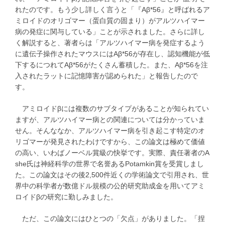
れたのです。もう少し詳しく言うと「『Aβ*56』と呼ばれるア
ミロイドのオリゴマー（蛋白質の固まり）がアルツハイマー
病の発症に関与している」ことが示されました。さらに詳し
く解説すると、著者らは「アルツハイマー病を発症するよう
に遺伝子操作されたマウスにはAβ*56が存在し、認知機能が低
下するにつれてAβ*56がたくさん蓄積した。また、Aβ*56を注
入されたラットに記憶障害が認められた」と報告したので
す。
アミロイドβには複数のサブタイプがあることが知られてい
ますが、アルツハイマー病との関連については分かっていま
せん。そんななか、アルツハイマー病を引き起こす特定のオ
リゴマーが発見されたわけですから、この論文は極めて価値
の高い、いわばノーベル賞級の快挙です。実際、責任著者のA
she氏は神経科学の世界で名誉あるPotamkin賞を受賞しまし
た。この論文はその後2,500件近くの学術論文で引用され、世
界中の科学者が数億ドル規模の公的研究助成金を用いてアミ
ロイドβの研究に勤しみました。
ただ、この論文にはひとつの「欠点」がありました。「捏