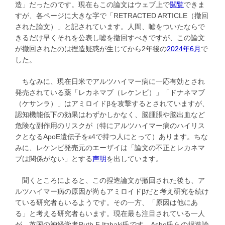
造」だったのです。現在もこの論文はウェブ上で
閲覧
できま
すが、各ページに大きな字で「RETRACTED ARTICLE（撤回
された論文）」と記されています。人間、嘘をついたならで
きるだけ早くそれを公表し嘘を撤回すべきですが、この論文
が撤回されたのは捏造疑惑が生じてから2年後の
2024年6月
で
した。
ちなみに、現在日米でアルツハイマー病に一応有効とされ
発売されている薬「レカネマブ（レケンビ）」「ドナネマブ
（ケサンラ）」はアミロイドβを攻撃するとされていますが、
認知機能低下の効果はわずかしかなく、脳腫脹や脳出血など
危険な副作用のリスクが（特にアルツハイマー病のハイリス
クとなるApoE遺伝子をε4で持つ人にとって）あります。ちな
みに、レケンビ発売元のエーザイは「論文の不正とレカネマ
ブは関係がない」とする
声明
を出しています。
聞くところによると、この捏造論文が撤回された後も、ア
ルツハイマー病の原因が尚もアミロイドβだと考え研究を続け
ている研究者もいるようです。その一方、「原因は他にあ
る」と考える研究者もいます。現在最も注目されている一人
が、英国の神経学者Ruth F Itzhaki氏です。Ashe氏らの捏造論