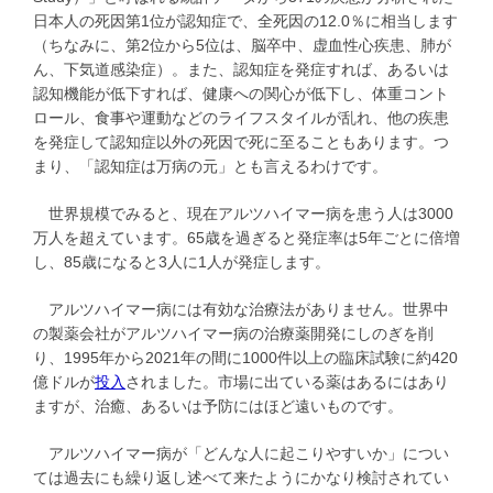
日本人の死因第1位が認知症で、全死因の12.0％に相当します
（ちなみに、第2位から5位は、脳卒中、虚血性心疾患、肺が
ん、下気道感染症）。また、認知症を発症すれば、あるいは
認知機能が低下すれば、健康への関心が低下し、体重コント
ロール、食事や運動などのライフスタイルが乱れ、他の疾患
を発症して認知症以外の死因で死に至ることもあります。つ
まり、「認知症は万病の元」とも言えるわけです。
世界規模でみると、現在アルツハイマー病を患う人は3000
万人を超えています。65歳を過ぎると発症率は5年ごとに倍増
し、85歳になると3人に1人が発症します。
アルツハイマー病には有効な治療法がありません。世界中
の製薬会社がアルツハイマー病の治療薬開発にしのぎを削
り、1995年から2021年の間に1000件以上の臨床試験に約420
億ドルが
投入
されました。市場に出ている薬はあるにはあり
ますが、治癒、あるいは予防にはほど遠いものです。
アルツハイマー病が「どんな人に起こりやすいか」につい
ては過去にも繰り返し述べて来たようにかなり検討されてい