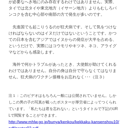
が必要なへき地にのみ存在するわけではありません。実際、
タイでは北タイや東北地方（イサーン地方）よりもむしろバ
ンコクを含む中心部や南部の方で発生が多いのです。
先進国でも起こりうるのが狂犬病です。そして気をつけな
ければならないのはイヌだけではないということです。かつ
ての日本を含むアジアではイヌからの発症が大半を占める、
というだけで、実際にはコウモリやキツネ、ネコ、アライグ
マなどからも感染します。
海外で何かトラブルがあったとき、大使館が助けてくれる
わけではありません。自分の身は自分で守らなくてはなりま
せん。狂犬病のワクチン接種をお忘れなく･･･（注３）
注１：このビデオはもちろん一般には公開されていません。しか
しこの男の子の写真が載ったポスターが厚労省によってつくられ
ています。「私たちは君を忘れない」というタイトルで下記のUR
Lで閲覧することができます。
http://www.mhlw.go.jp/bunya/kenkou/kekkaku-kansenshou10/
pdf/poster02.pdf