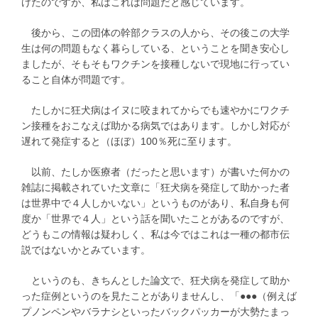
けたのですが、私はこれは問題だと感じています。
後から、この団体の幹部クラスの人から、その後この大学
生は何の問題もなく暮らしている、ということを聞き安心し
ましたが、そもそもワクチンを接種しないで現地に行ってい
ること自体が問題です。
たしかに狂犬病はイヌに咬まれてからでも速やかにワクチ
ン接種をおこなえば助かる病気ではあります。しかし対応が
遅れて発症すると（ほぼ）100％死に至ります。
以前、たしか医療者（だったと思います）が書いた何かの
雑誌に掲載されていた文章に「狂犬病を発症して助かった者
は世界中で４人しかいない」というものがあり、私自身も何
度か「世界で４人」という話を聞いたことがあるのですが、
どうもこの情報は疑わしく、私は今ではこれは一種の都市伝
説ではないかとみています。
というのも、きちんとした論文で、狂犬病を発症して助か
った症例というのを見たことがありませんし、「●●●（例えば
プノンペンやバラナシといったバックパッカーが大勢たまっ