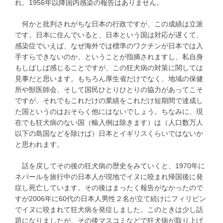
れ、1956年以降国内感染の報告はありません。
何かと批判されがちな日本の行政ですが、この成績は立派
です。日本に住んでいると、日本という国は対応が遅くて、
感染症でいえば、なぜ海外では標準のワクチンが日本では入
手すらできないのか、ということが指摘されますし、私自身
もしばしば感じることですが、この狂犬病の対策に関しては
見事だと思います。もちろん厚生省だけでなく、地域の保健
所や獣医師会、そして国民ひとりひとりの協力があってこそ
ですが、それでもこれだけの業績をこれだけ短期間で達成し
た国というのはおそらく他にはないでしょう。ちなみに、現
在でも狂犬病のない国（輸入例は除きます）は（人口数万人
以下の島国などを除けば）日本とイギリスくらいではないか
と思われます。
話を戻してその後の狂犬病の歴史をみていくと、1970年に
ネパールを旅行中の日本人が現地でイヌに咬まれ帰国後に発
症し死亡しています。その後はまったく報告がなかったので
すが2006年に60代の日本人男性２名が立て続けにフィリピン
でイヌに咬まれて狂犬病を発症しました。このときは少し話
題になりましたが、その後マスコミなどで狂犬病が取り上げ