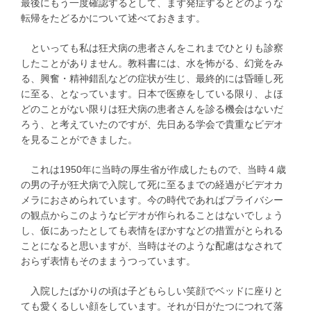
最後にもう一度確認するとして、まず発症するとどのような
転帰をたどるかについて述べておきます。
といっても私は狂犬病の患者さんをこれまでひとりも診察
したことがありません。教科書には、水を怖がる、幻覚をみ
る、興奮・精神錯乱などの症状が生じ、最終的には昏睡し死
に至る、となっています。日本で医療をしている限り、よほ
どのことがない限りは狂犬病の患者さんを診る機会はないだ
ろう、と考えていたのですが、先日ある学会で貴重なビデオ
を見ることができました。
これは1950年に当時の厚生省が作成したもので、当時４歳
の男の子が狂犬病で入院して死に至るまでの経過がビデオカ
メラにおさめられています。今の時代であればプライバシー
の観点からこのようなビデオが作られることはないでしょう
し、仮にあったとしても表情をぼかすなどの措置がとられる
ことになると思いますが、当時はそのような配慮はなされて
おらず表情もそのままうつっています。
入院したばかりの頃は子どもらしい笑顔でベッドに座りと
ても愛くるしい顔をしています。それが日がたつにつれて落