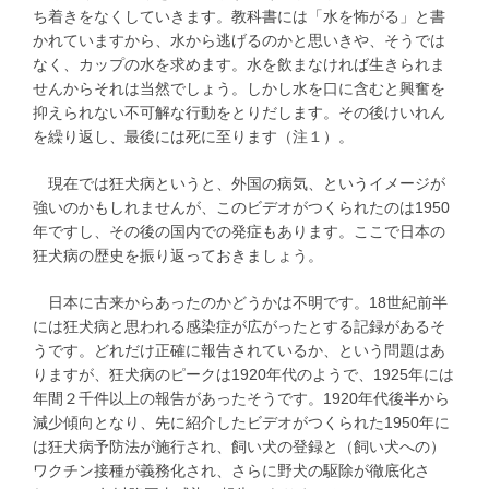
ち着きをなくしていきます。教科書には「水を怖がる」と書
かれていますから、水から逃げるのかと思いきや、そうでは
なく、カップの水を求めます。水を飲まなければ生きられま
せんからそれは当然でしょう。しかし水を口に含むと興奮を
抑えられない不可解な行動をとりだします。その後けいれん
を繰り返し、最後には死に至ります（注１）。
現在では狂犬病というと、外国の病気、というイメージが
強いのかもしれませんが、このビデオがつくられたのは1950
年ですし、その後の国内での発症もあります。ここで日本の
狂犬病の歴史を振り返っておきましょう。
日本に古来からあったのかどうかは不明です。18世紀前半
には狂犬病と思われる感染症が広がったとする記録があるそ
うです。どれだけ正確に報告されているか、という問題はあ
りますが、狂犬病のピークは1920年代のようで、1925年には
年間２千件以上の報告があったそうです。1920年代後半から
減少傾向となり、先に紹介したビデオがつくられた1950年に
は狂犬病予防法が施行され、飼い犬の登録と（飼い犬への）
ワクチン接種が義務化され、さらに野犬の駆除が徹底化さ