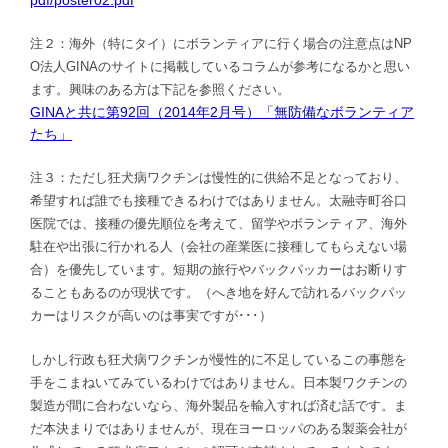
注２：海外（特にタイ）にボランティアに行く場合の注意点はNP
O法人GINAのサイトに掲載しているコラムが参考になるかと思い
ます。興味のある方は下記を参照ください。
GINAと共に第92回（2014年2月号）「無防備なボランティア
たち」
注３：ただし狂犬病ワクチンは慢性的に供給不足となっており、
希望すれば誰でも接種できるわけではありません。太融寺町谷口
医院では、接種の優先順位を考えて、留学やボランティア、海外
駐在や出張に行かれる人（会社の産業医に接種してもらえない場
合）を優先しています。短期の旅行やバックパッカーはお断りす
ることもあるのが現状です。（へき地を好んで訪れるバックパッ
カーはリスクが高いのは事実ですが･･･）
しかし行政も狂犬病ワクチンが慢性的に不足しているこの事態を
手をこまねいてみているわけではありません。日本製ワクチンの
製造が間に合わないなら、海外製品を輸入すれば済む話です。ま
だ本決まりではありませんが、現在ヨーロッパのある製薬会社が