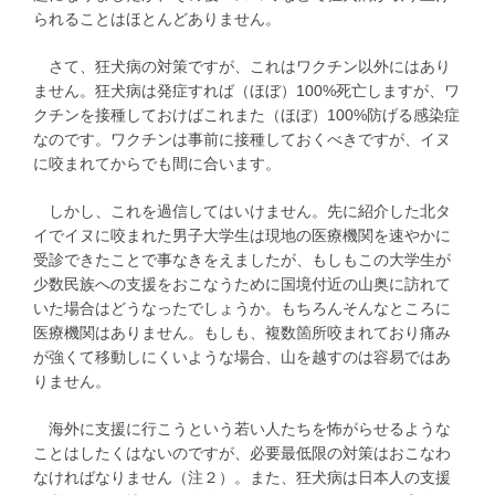
られることはほとんどありません。
さて、狂犬病の対策ですが、これはワクチン以外にはあり
ません。狂犬病は発症すれば（ほぼ）100%死亡しますが、ワ
クチンを接種しておけばこれまた（ほぼ）100%防げる感染症
なのです。ワクチンは事前に接種しておくべきですが、イヌ
に咬まれてからでも間に合います。
しかし、これを過信してはいけません。先に紹介した北タ
イでイヌに咬まれた男子大学生は現地の医療機関を速やかに
受診できたことで事なきをえましたが、もしもこの大学生が
少数民族への支援をおこなうために国境付近の山奥に訪れて
いた場合はどうなったでしょうか。もちろんそんなところに
医療機関はありません。もしも、複数箇所咬まれており痛み
が強くて移動しにくいような場合、山を越すのは容易ではあ
りません。
海外に支援に行こうという若い人たちを怖がらせるような
ことはしたくはないのですが、必要最低限の対策はおこなわ
なければなりません（注２）。また、狂犬病は日本人の支援