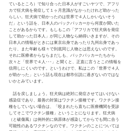
ているところ）で知り合った日本人がすごいヤツで、アフリ
カで狂犬病を発症して１ヶ月意識がなかったけれど助かった
らしい。狂犬病で助かったのは世界で４人しかいないそう
だ」という話を、日本人のバックパッカーから何度か聞いた
ことがあるからです。もしもこの「アフリカで狂犬病を発症
して助かった日本人」が同じ人物なら納得いきますが、その
日本人の情報がときには東京出身であったり九州出身であっ
たり、また年齢も様々で到底同じ人物とは思えないのです。
それに医療者からならまだしも、バックパッカーたちから
次々と「世界で４人･･･」と聞くと、正直に言うとこの情報を
信用しにくいのです。というわけで、私はこの「世界で４人
が助かった」という話も現在は都市伝説に過ぎないのではな
いかとみています。
話を戻しましょう。狂犬病は絶対に発症させてはいけない
感染症であり、最善の対策はワクチン接種です。ワクチン接
種をしていない場合は、「咬まれたら直ちに医療機関を受診
してそこでワクチン接種」ということになります。狂犬病
（と破傷風）は例外的に病原体が感染してからでも間に合う
可能性のあるワクチンなのです。ワクチンのことについては