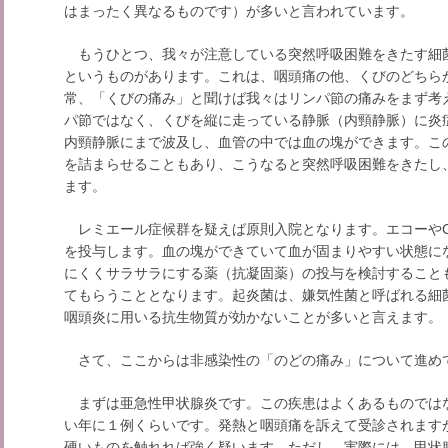
はまったく異なるものです）が多いと言われています。
もうひとつ、我々が注意している突然呼吸困難をきたす細
というものがあります。これは、咽頭痛の他、くびのどちら
常、「くびの痛み」と聞けば我々はリンパ節の痛みをまず考
パ節ではなく、くびを縦に走っている静脈（内頸静脈）に炎
内頸静脈にまで波及し、血管の中では血の塊ができます。こ
を詰まらせることもあり、こうなると突然呼吸困難をきたし
ます。
レミエール症候群を疑えば原則入院となります。エコーやC
を投与します。血の塊ができていて血が固まりやすい状態に
にくくサラサラにする薬（抗凝固薬）の投与を検討すること
てもらうこととなります。起炎菌は、嫌気性菌と呼ばれる細
咽頭炎に用いる抗生物質が効かないことが多いと言えます。
さて、ここからは非感染性の「のどの痛み」について進め
まずは亜急性甲状腺炎です。この疾患はよくあるものでは
い年に１例くらいです。発熱と咽頭痛を訴えて受診されます
硬いものを触れれば強く疑います。ただし、実際には、甲状