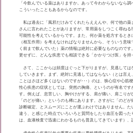
「今飲んでいる薬はありますか。あって今わからないなら調
こういったこともあるからなのです。
私は過去に「風邪だけみてくれたらええんや、何で他の薬
さんに言われたことがありますが、常用薬をしつこく尋ねる
可能性を考えているからです。また、何か薬を処方するとき
（相互作用）を考えなければなりませんから、そういう意味
く前まで飲んでいた）薬の情報は絶対に必要なものなのです
更せずに、どんな疾患でも相談できる「かかりつけ医」を持
さて、ここからは頻度はぐっと下がりますが、見逃しては
していきます。まず、絶対に見逃してはならない（とは言え
ことはさほど多くはないのですが･･･）のは、狭心症や心筋
性心疾患の症状としては、突然の胸痛、というのが有名です
す。例えば、息苦しい、胸やけがする、肩が痛い、肩こりが
「のどが痛い」というのも稀にあります。さすがに「のどが
診断確定、とスムーズにことが運ぶわけではありません。た
違う、と感じた時点でいろいろと質問をしたり血圧を図った
は、血液検査で迅速にわかるものも普及してきています）、
虚血性心疾患以外の重要な疾患に悪性腫瘍があります。高