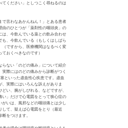
べてください」としつこく尋ねるのは
まで言わなあかんねん！」とある患者
理由のひとつが「薬剤性の咽頭炎」の
には、今飲んでいる薬との飲み合わせ
でも、今飲んでいる（もしくはしばら
。（ですから、医療機関はなるべく変
っておくべきなのです）
ならない「のどの痛み」について紹介
、実際にはのどの痛みから診断がつく
梗塞といった虚血性心疾患です。虚血
が、実際にはいろんな訴えがありま
ひどい、腕がしびれる、などですが、
痛い」だけで心電図をとって狭心症の
いがいは、風邪などの咽頭痛とは少し
りして、疑えば心電図をとり（最近
診断をつけます。
齢者の場合は咽頭癌や喉頭癌というも