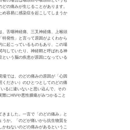
のどの痛みが生じることがあります。
ため容易に感染症を起こしてしまうか
は、舌咽神経痛、三叉神経痛、上喉頭
「特発性」と言って原因がよくわから
的に起こっているものもあり、この場
関与していたり、神経鞘と呼ばれる神
症という脳の疾患が原因になっている
現場では、のどの痛みの原因が「心因
照ください）のひとつとしてのどの痛
ているに違いないと思い込んで、その
際にHIVや悪性腫瘍がみつかること
てきました。一言で「のどの痛み」と
ょうか。「のどが痛いから抗生物質を
しかねないのどの痛みがあるというこ