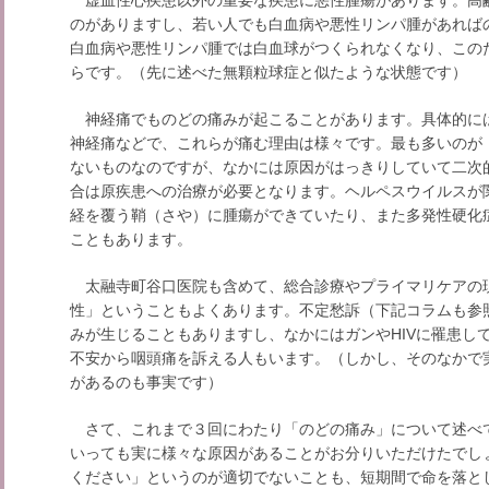
のがありますし、若い人でも白血病や悪性リンパ腫があれば
白血病や悪性リンパ腫では白血球がつくられなくなり、この
らです。（先に述べた無顆粒球症と似たような状態です）
神経痛でものどの痛みが起こることがあります。具体的に
神経痛などで、これらが痛む理由は様々です。最も多いのが
ないものなのですが、なかには原因がはっきりしていて二次
合は原疾患への治療が必要となります。ヘルペスウイルスが
経を覆う鞘（さや）に腫瘍ができていたり、また多発性硬化
こともあります。
太融寺町谷口医院も含めて、総合診療やプライマリケアの
性」ということもよくあります。不定愁訴（下記コラムも参
みが生じることもありますし、なかにはガンやHIVに罹患し
不安から咽頭痛を訴える人もいます。（しかし、そのなかで実
があるのも事実です）
さて、これまで３回にわたり「のどの痛み」について述べ
いっても実に様々な原因があることがお分りいただけたでし
ください」というのが適切でないことも、短期間で命を落と