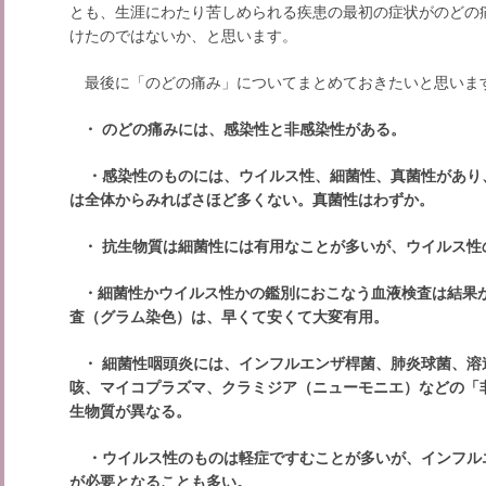
とも、生涯にわたり苦しめられる疾患の最初の症状がのどの
けたのではないか、と思います。
最後に「のどの痛み」についてまとめておきたいと思いま
・ のどの痛みには、感染性と非感染性がある。
・感染性のものには、ウイルス性、細菌性、真菌性があり
は全体からみればさほど多くない。真菌性はわずか。
・ 抗生物質は細菌性には有用なことが多いが、ウイルス性
・細菌性かウイルス性かの鑑別におこなう血液検査は結果
査（グラム染色）は、早くて安くて大変有用。
・ 細菌性咽頭炎には、インフルエンザ桿菌、肺炎球菌、溶
咳、マイコプラズマ、クラミジア（ニューモニエ）などの「
生物質が異なる。
・ウイルス性のものは軽症ですむことが多いが、インフル
が必要となることも多い。