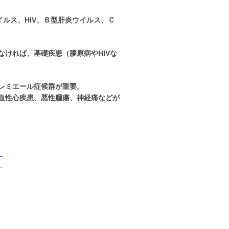
ルス、HIV、Ｂ型肝炎ウイルス、Ｃ
ければ、基礎疾患（膠原病やHIVな
レミエール症候群が重要。
血性心疾患、悪性腫瘍、神経痛などが
」
」