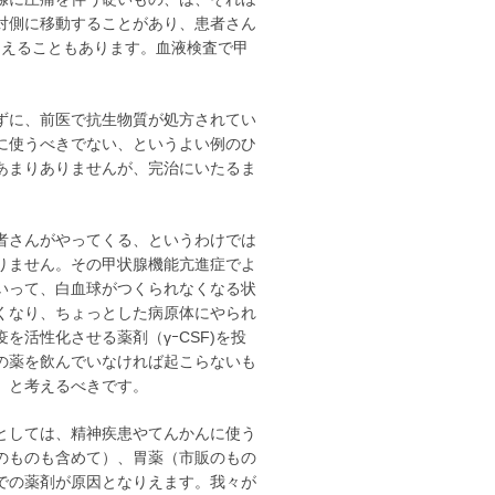
対側に移動することがあり、患者さん
らえることもあります。血液検査で甲
ずに、前医で抗生物質が処方されてい
に使うべきでない、というよい例のひ
あまりありませんが、完治にいたるま
者さんがやってくる、というわけでは
りません。その甲状腺機能亢進症でよ
いって、白血球がつくられなくなる状
くなり、ちょっとした病原体にやられ
活性化させる薬剤（γｰCSF)を投
の薬を飲んでいなければ起こらないも
」と考えるべきです。
としては、精神疾患やてんかんに使う
のものも含めて）、胃薬（市販のもの
での薬剤が原因となりえます。我々が