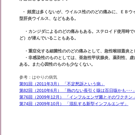
・ 頻度は多くないが、ウイルス性ののどの痛みに、ＥＢウイ
型肝炎ウイルス、などもある。
・カンジダによるのどの痛みもある。ステロイド使用時でな
ど）が潜んでいることもある。
・重症化する細菌性ののどの痛みとして、急性喉頭蓋炎と
・非感染性のものとしては、亜急性甲状腺炎、薬剤性、虚
ある。また心因性のものも少なくない。
参考：はやりの病気
第91回（2011年3月） 「不定愁訴という病」
第82回（2010年6月） 「熱のない長引く咳は百日咳かも･･･
第76回（2009年12月） 「インフルエンザ菌とそのワクチン
第74回（2009年10月） 「混乱する新型インフルエンザ」