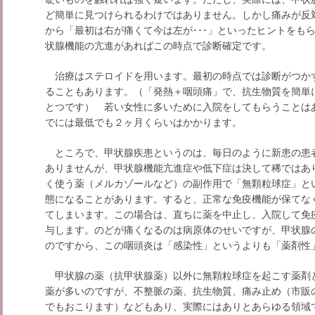
ど簡単に見つけられるわけではありません。しかし痛みが反
から「最初は右が痛くて今は左が･･･」といったヒントをも
状腺機能の亢進があればこの時点で診断確定です。
治療はステロイドを用います。最初の時点では診断がつか
ることもあります。（「発熱＋咽頭痛」で、抗生物質を簡単
とつです） 若い女性に多いために入院をしてもらうことは
でには最低でも２ヶ月くらいはかかります。
ところで、甲状腺疾患というのは、毎日のように新患の患
ありませんが、甲状腺機能亢進症や低下症は決して稀ではあ
く使う薬（メルカゾールなど）の副作用で「無顆粒球症」と
態になることがあります。すると、正常な免疫機能が保てな
てしまいます。この場合は、直ちに薬を中止し、入院して免疫を
与します。のどが痛くなるのは病原体のせいですが、甲状腺
のですから、この咽頭炎は「感染性」というよりも「薬剤性
甲状腺の薬（抗甲状腺薬）以外に無顆粒球症を起こす薬剤
薬が多いのですが、不整脈の薬、抗生物質、痛み止め（市販
でもおこります）などもあり、実際にはありとあらゆる領域