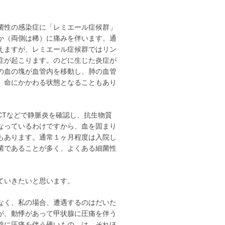
菌性の感染症に「レミエール症候群」
か（両側は稀）に痛みを伴います。通
えますが、レミエール症候群ではリン
症が起こります。のどに生じた炎症が
の血の塊が血管内を移動し、肺の血管
、命にかかわる状態となることもあり
Tなどで静脈炎を確認し、抗生物質
なっているわけですから、血を固まり
もあります。通常１ヶ月程度は入院し
菌であることが多く、よくある細菌性
ていきたいと思います。
なく、私の場合、遭遇するのはだいた
が、動悸があって甲状腺に圧痛を伴う
腺に圧痛を伴う硬いもの、は、それほ