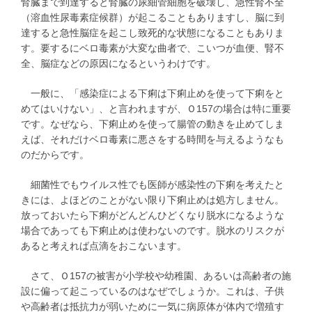
腎臓まで到達すると腎臓の尿細管細胞を破壊し、急性腎不全
（溶血性尿毒素症候群）が起こることもありますし、脳に到
達すると急性脳症を起こし致死的な状態になることもありま
す。要するにベロ毒素が大変な曲者で、こいつが血便、腎不
全、脳症などの原因になるというわけです。
一般に、「感染症による下痢は下痢止めを使って下痢をと
めてはいけない」、と言われますが、Ｏ157の場合は特に重要
です。なぜなら、下痢止めを使って腸管の動きを止めてしま
えば、それだけベロ毒素に悪さをする時間を与えるようなも
のだからです。
細菌性でもウイルス性でも医師が感染性の下痢を考えたと
きには、よほどのことがない限り下痢止めは処方しません。
放っておいたら下痢がどんどんひどくなり脱水になるような
場合であっても下痢止めは使わないのです。脱水のリスクが
あると考えれば点滴をおこないます。
さて、Ｏ157の被害が小学校や幼稚園、あるいは高齢者の施
設に偏って起こっているのはなぜでしょうか。これは、子供
や高齢者は抵抗力が弱いために一気に病原体が体内で増殖す