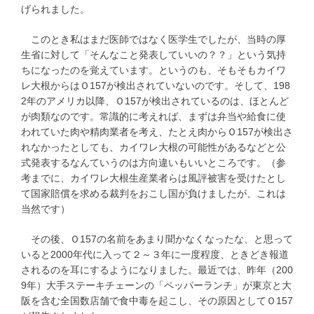
げられました。
このとき私はまだ医師ではなく医学生でしたが、当時の厚
生省に対して「そんなこと発表していいの？？」という気持
ちになったのを覚えています。というのも、そもそもカイワ
レ大根からはＯ157が検出されていないのです。そして、198
2年のアメリカ以降、Ｏ157が検出されているのは、ほとんど
が肉類なのです。常識的に考えれば、まずは弁当や給食に使
われていた肉や精肉業者を考え、たとえ肉からＯ157が検出さ
れなかったとしても、カイワレ大根の可能性があるなどと公
式発表するなんていうのは方向違いもいいところです。（参
考までに、カイワレ大根生産業者らは風評被害を受けたとし
て国家賠償を求める裁判をおこし国が負けましたが、これは
当然です）
その後、Ｏ157の名前をあまり聞かなくなったな、と思って
いると2000年代に入って２～３年に一度程度、ときどき報道
されるのを耳にするようになりました。最近では、昨年（200
9年）大手ステーキチェーンの「ペッパーランチ」が東京と大
阪を含む全国数店舗で食中毒を起こし、その原因としてＯ157