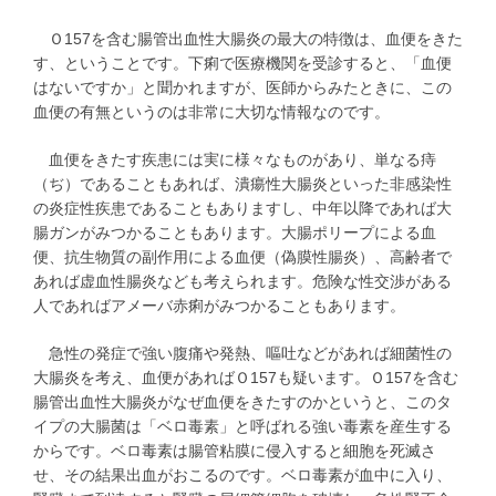
Ｏ157を含む腸管出血性大腸炎の最大の特徴は、血便をきた
す、ということです。下痢で医療機関を受診すると、「血便
はないですか」と聞かれますが、医師からみたときに、この
血便の有無というのは非常に大切な情報なのです。
血便をきたす疾患には実に様々なものがあり、単なる痔
（ぢ）であることもあれば、潰瘍性大腸炎といった非感染性
の炎症性疾患であることもありますし、中年以降であれば大
腸ガンがみつかることもあります。大腸ポリープによる血
便、抗生物質の副作用による血便（偽膜性腸炎）、高齢者で
あれば虚血性腸炎なども考えられます。危険な性交渉がある
人であればアメーバ赤痢がみつかることもあります。
急性の発症で強い腹痛や発熱、嘔吐などがあれば細菌性の
大腸炎を考え、血便があればＯ157も疑います。Ｏ157を含む
腸管出血性大腸炎がなぜ血便をきたすのかというと、このタ
イプの大腸菌は「ベロ毒素」と呼ばれる強い毒素を産生する
からです。ベロ毒素は腸管粘膜に侵入すると細胞を死滅さ
せ、その結果出血がおこるのです。ベロ毒素が血中に入り、