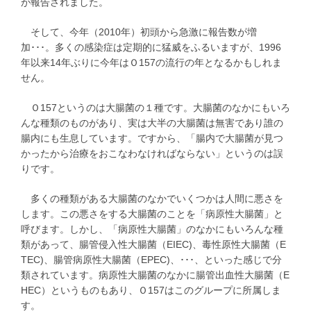
が報告されました。
そして、今年（2010年）初頭から急激に報告数が増
加･･･。多くの感染症は定期的に猛威をふるいますが、1996
年以来14年ぶりに今年はＯ157の流行の年となるかもしれま
せん。
Ｏ157というのは大腸菌の１種です。大腸菌のなかにもいろ
んな種類のものがあり、実は大半の大腸菌は無害であり誰の
腸内にも生息しています。ですから、「腸内で大腸菌が見つ
かったから治療をおこなわなければならない」というのは誤
りです。
多くの種類がある大腸菌のなかでいくつかは人間に悪さを
します。この悪さをする大腸菌のことを「病原性大腸菌」と
呼びます。しかし、「病原性大腸菌」のなかにもいろんな種
類があって、腸管侵入性大腸菌（EIEC)、毒性原性大腸菌（E
TEC)、腸管病原性大腸菌（EPEC)、･･･、といった感じで分
類されています。病原性大腸菌のなかに腸管出血性大腸菌（E
HEC）というものもあり、Ｏ157はこのグループに所属しま
す。