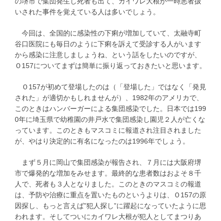
の堺市で集団発生し死者も出て、カイワレ大根が一時悪者扱
いされた事件を覚えている人は多いでしょう。
今回は、全国的に感染性の下痢が増加していて、太融寺町
谷口医院にも毎日のように下痢を訴えて受診する人がいます
から感染に注意しましょうね、という話をしたいのですが、
Ｏ157についてまずは簡単に振り返っておきたいと思います。
Ｏ157が初めて登場したのは（「登場した」ではなく「発見
された」が適切かもしれませんが）、1982年のアメリカで、
このときはハンバーガーによる集団感染でした。日本では199
0年に埼玉県で幼稚園の井戸水で集団感染し園児２人が亡くな
っています。このときもマスコミに報道され注目されました
が、やはり決定的に有名になったのは1996年でしょう。
まず５月に岡山で集団感染が報告され、７月には大阪府堺
市で爆発的な増加をみせます。最終的な患者数はおよそ８千
人で、死者も３人となりました。このときのマスコミの報道
は、予防や治療に重点を置いたものというよりは、Ｏ157の原
因探し、もっと言えば”犯人探し”に躍起になっていたように思
われます。そしてついにカイワレ大根が犯人としてまつりあ