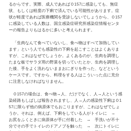
るからです。実際、成人であればＯ157に感染しても、無症
状、もしくは軽度の下痢で済んでいる可能性があります。症
状が軽度であれば医療機関を受診しないでしょうから、Ｏ157
に感染している人数は、国立感染症研究所感染症情報センタ
ーの報告よりもはるかに多いと考えられます。
「生肉なんて食べていないし、食べ物はすべて加熱してい
ます」という人でも感染性の下痢を起こすことはよくありま
すが、これはなぜでしょうか。よくあるのが、生肉を調理し
たまな板でサラダ用の野菜を切っていたとか、生肉を調理し
た後、手をよく洗わないままおにぎりを作った、などという
ケースです。ですから、料理をする人はこういった点に充分
に注意しなければなりません。
Ｏ157の場合は、食べ物→人、だけでなく、人→人という感
染経路もしばしば報告されますし、人→人の感染性下痢はＯ1
57に限らず他の病原体でもおこりますが、これはなぜでしょ
うか。それは、例えば、下痢をしている人がトイレに →
お尻をふくときに病原体が手に付着した → 手洗いが不十
分でその手でトイレのドアノブを触った → 次にトイレに