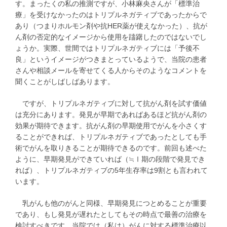
す。まったくの私の推測ですが、小林麻央さんが「標準治
療」を受けなかったのはトリプルネガティブであったからで
あり（つまりホルモン剤や抗HER薬が使えなかった）、抗が
ん剤の否定的なイメージから使用を躊躇したのではないでし
ょうか。実際、世間ではトリプルネガティブには「予後不
良」というイメージがつきまとっているようで、当院の患者
さんや相談メールを寄せてくる人からそのようなコメントを
聞くことがしばしばあります。
ですが、トリプルネガティブに対して抗がん剤を試す価値
は充分にあります。発見が早期であればあるほど抗がん剤の
効果が期待できます。抗がん剤の早期使用でがんを小さくす
ることができれば、トリプルネガティブであったとしても手
術でがんを取りきることが期待できるのです。前回も述べた
ように、早期発見ができていれば（≒Ⅰ期の段階で発見でき
れば）、トリプルネガティブの5年生存率は9割とも言われて
います。
乳がんも他のがんと同様、早期発見につとめることが重要
であり、もし発見が遅れたとしてもその時点で最善の治療を
検討すべきです。当院では（私は）がんに対する標準治療以