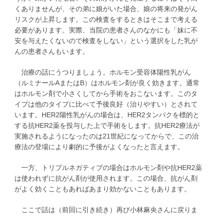
くありませんが、その弟に娘がいた場合、娘の将来の発がん
リスクが上昇します。この検査をするときはそこまで考える
必要があります。実際、当院の患者さんのなかにも「妹に不
安を与えたくないので検査をしない」という選択をした乳が
んの患者さんもいます。
治療の話にうつりましょう。ホルモン受容体陽性乳がん
（ルミナールAまたはB）はホルモン剤が良く効きます。通常
はホルモン剤で小さくしてから手術をおこないます。このタ
イプは他のタイプに比べて予後良好（治りやすい）とされて
います。HER2陽性乳がんの場合は、HER2タンパクを標的と
する抗HER2薬を投与した上で手術をします。抗HER2療法が
実施されるようになったのは21世紀になってからで、この治
療法の登場により劇的に予後がよくなったと言えます。
一方、トリプルネガティブの場合はホルモン剤や抗HER2薬
は使われずに抗がん剤が使用されます。この場合、抗がん剤
がよく効くこともあればあまり効かないこともあります。
ここで話は（前回に引き続き）再び小林麻央さんに戻りま