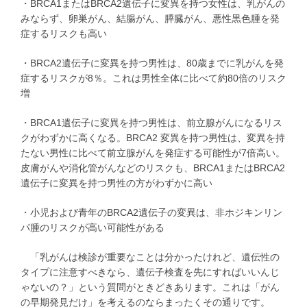
・BRCA1またはBRCA2遺伝子に変異を持つ女性は、乳がんの
みならず、卵巣がん、結腸がん、膵臓がん、悪性黒色腫を発
症するリスクも高い
・BRCA2遺伝子に変異を持つ男性は、80歳までに乳がんを発
症するリスクが8％。これは男性全体に比べて約80倍のリスク
増
・BRCA1遺伝子に変異を持つ男性は、前立腺がんになるリス
クがわずかに高くなる。BRCA2 変異を持つ男性は、変異を持
たない男性に比べて前立腺がんを発症する可能性が7倍高い。
皮膚がんや消化管がんなどのリスクも、BRCA1またはBRCA2
遺伝子に変異を持つ男性の方がわずかに高い
・小児および青年のBRCA2遺伝子の変異は、非ホジキンリン
パ腫のリスクが高い可能性がある
「乳がんは検診が重要なことは分かったけれど、遺伝性の
タイプに注意すべきなら、遺伝子検査を先にすればいいんじ
ゃないの？」という質問がときどきあります。これは「がん
の早期発見だけ」を考えるのならまったくその通りです。