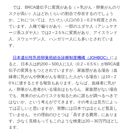
では、BRCA遺伝子に変異がある（＝乳がん・卵巣がんのリ
スクが高い）人はどれくらいの割合で存在するのでしょう
か。これについては、だいたい人口の0.1～0.2％程度とされ
ています。人種で偏りがあり、一部のユダヤ人（アシュケナ
ージ系ユダヤ人）では2～2.5％に変異があり、アイスランド
人、スウェーデン人、ハンガリー人にも多いとされていま
す。
日本遺伝性乳癌卵巣癌総合診療制度機構（JOHBOC）
によ
ると、日本人は約200～500人に1人（0.2～0.5％）がBRCA遺
伝子の変異をもつとされていますが、家族歴がある場合（血
縁者に乳がんや卵巣がんを発症した人がいる場合）は10～2
0％に達するとする報告もあります。ならば、血縁者に乳が
ん・卵巣がん患者がいる場合はもちろん、家族歴がない場合
でも、将来のがんのリスクを知るために誰もが調べるべきで
はないか、という考えがでてきます。その考えは見方によっ
ては正しいと思いますが、実際には日本ではほとんど普及し
ていません。その理由のひとつは「高すぎる費用」にありま
す。少なく見積もってもこのような検査は20～30万円ほどし
ます。