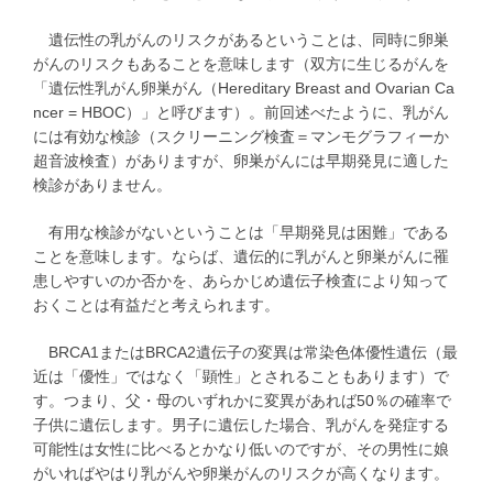
遺伝性の乳がんのリスクがあるということは、同時に卵巣
がんのリスクもあることを意味します（双方に生じるがんを
「遺伝性乳がん卵巣がん（Hereditary Breast and Ovarian Ca
ncer = HBOC）」と呼びます）。前回述べたように、乳がん
には有効な検診（スクリーニング検査＝マンモグラフィーか
超音波検査）がありますが、卵巣がんには早期発見に適した
検診がありません。
有用な検診がないということは「早期発見は困難」である
ことを意味します。ならば、遺伝的に乳がんと卵巣がんに罹
患しやすいのか否かを、あらかじめ遺伝子検査により知って
おくことは有益だと考えられます。
BRCA1またはBRCA2遺伝子の変異は常染色体優性遺伝（最
近は「優性」ではなく「顕性」とされることもあります）で
す。つまり、父・母のいずれかに変異があれば50％の確率で
子供に遺伝します。男子に遺伝した場合、乳がんを発症する
可能性は女性に比べるとかなり低いのですが、その男性に娘
がいればやはり乳がんや卵巣がんのリスクが高くなります。