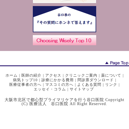
ホーム
|
医師の紹介
|
アクセス
|
クリニックご案内
|
薬について
|
病気トップ10
|
診療にかかる費用
|
問診票ダウンロード
|
医療従事者の方へ
|
マスコミの方へ
|
よくある質問
|
リンク
|
エッセイ・コラム
|
サイトマップ
大阪市北区で都心型プライマリケアを行う谷口医院 Copyright
(C) 医療法人 谷口医院 All Right Reserved.