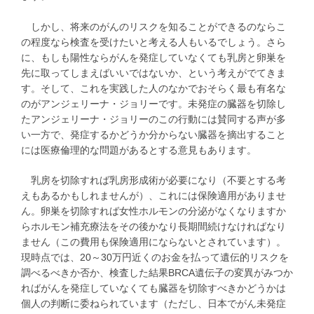
しかし、将来のがんのリスクを知ることができるのならこ
の程度なら検査を受けたいと考える人もいるでしょう。さら
に、もしも陽性ならがんを発症していなくても乳房と卵巣を
先に取ってしまえばいいではないか、という考えがでてきま
す。そして、これを実践した人のなかでおそらく最も有名な
のがアンジェリーナ・ジョリーです。未発症の臓器を切除し
たアンジェリーナ・ジョリーのこの行動には賛同する声が多
い一方で、発症するかどうか分からない臓器を摘出すること
には医療倫理的な問題があるとする意見もあります。
乳房を切除すれば乳房形成術が必要になり（不要とする考
えもあるかもしれませんが）、これには保険適用がありませ
ん。卵巣を切除すれば女性ホルモンの分泌がなくなりますか
らホルモン補充療法をその後かなり長期間続けなければなり
ません（この費用も保険適用にならないとされています）。
現時点では、20～30万円近くのお金を払って遺伝的リスクを
調べるべきか否か、検査した結果BRCA遺伝子の変異がみつか
ればがんを発症していなくても臓器を切除すべきかどうかは
個人の判断に委ねられています（ただし、日本でがん未発症