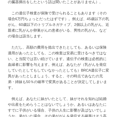
の臓器摘出をしたという話は聞いたことがありません）。
この遺伝子検査が保険で受けられることもあります（その
場合6万円ちょっとだったはずです）。例えば、45歳以下の乳
がん、60歳以下のトリプルネガティブ、2個以上の乳がん、近
親者に乳がんか卵巣がんの患者がいる、男性の乳がん、など
の場合は該当します。
ただし、高額の費用を捻出できたとしても、あるいは保険
適用があったとしても、この検査は安易に受けるべきではな
い、と当院では言い続けています。遺伝子の検査は必然的に
血縁者に影響を与えます。例えば、あなたが（乳がんを発症
していたとしてもしていなかったとしても）BRCA遺伝子に変
異があったとしましょう。すると、その時点であなたの兄
弟・姉妹も50％の確率で変異があることが決定してしまいま
す。
例えば、あなたに妹がいたとして、妹がそれを知れば結婚
や出産をためらうことはないでしょうか。あるいはあなたに
すでに子供がいる場合、子供の人生に影響が及ばないでしょ
うか。弟がいた場合、その弟ががんを発症する確率はそう高