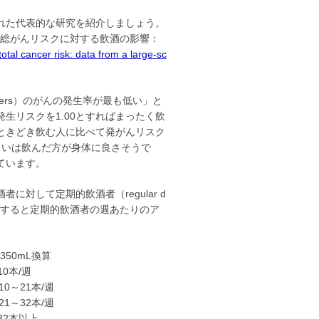
れた代表的な研究を紹介しましょう。
発表された「総がんリスクに対する飲酒の影響：
otal cancer risk: data from a large-sc
nkers）のがんの発生率が最も低い」と
生リスクを1.00とすればまったく飲
はときどき飲む人に比べて発がんリスク
らいは飲んだ方が身体に良さそうで
ています。
対して定期的飲酒者（regular d
ロとすると定期的飲酒者の週あたりのア
L換算
本/週
21本/週
32本/週
本以上