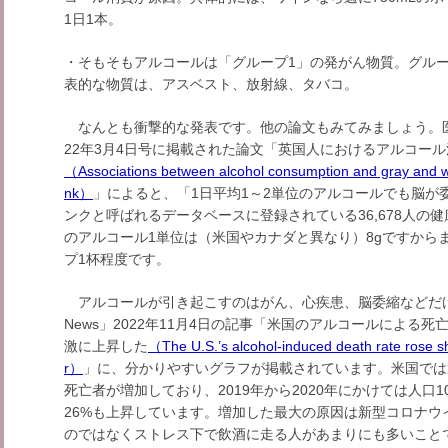
1日1本。
・そもそもアルコールは「グループ1」の発がん物質。グル
表的な物質は、アスベスト、放射線、タバコ。
なんとも衝撃的な発表です。他の論文もみてみましょう。医学誌「Nat
22年3月4日号に掲載された論文「英国人におけるアルコー
（Associations between alcohol consumption and gray and w
nk）
」によると、「1日平均1～2単位のアルコールでも脳が
ンクと呼ばれるデータベースに登録されている36,678人の
のアルコール1単位は（米国やカナダと異なり）8gですから
プ1杯程度です。
アルコールが引き起こすのはがん、心疾患、脳委縮などだけで
News」2022年11月4日の記事「米国のアルコールによる
激に上昇した
（The U.S.’s alcohol-induced death rate rose sha
r）
」に、分かりやすいグラフが掲載されています。米国では
死亡者が増加しており、2019年から2020年にかけては人口100,
26%も上昇しています。増加した最大の原因は新型コロナウ
のではなくストレス下で飲酒に走る人があまりにも多いこと