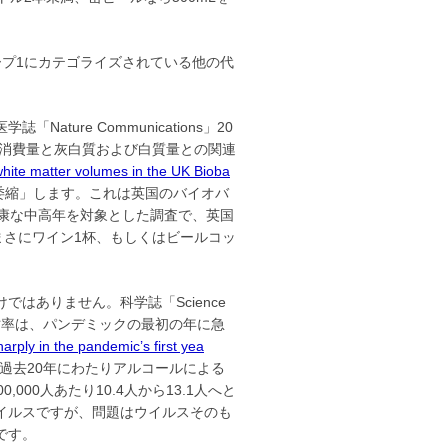
ープ1にカテゴライズされている他の代
ure Communications」20
ル消費量と灰白質および白質量との関連
hite matter volumes in the UK Bioba
委縮」します。これは英国のバイオバ
健康な中高年を対象とした調査で、英国
まさにワイン1杯、もしくはビールコッ
はありません。科学誌「Science
死亡率は、パンデミックの最初の年に急
rply in the pandemic’s first yea
過去20年にわたりアルコールによる
000人あたり10.4人から13.1人へと
イルスですが、問題はウイルスそのも
です。