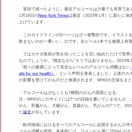
冒頭で述べたように、最近アルコールは少量でも有害である
1月18日の
New York Times
は最近（2023年1月）に新たに発
上げています。
このガイドラインの5ページは少々衝撃的です。イラストを
飲まないのが一番いい」のです。缶ビール1本でも健康上有
ではカナダ政府が気を衒ったことを言い始めただけで世界
なのでしょうか。”残念ながら”そうではありません。2023年
「我々の健康にとって安全なレベルのアルコール消費はない
afe for our health）
」という声明を発表しました。上述のカ
の影響を受けてのものだと推測されます。WHOの主張をま
・アルコールは少なくとも7種類のがんの原因となる。
注：WHOのこのサイトには7つの詳細を書いていませんが、
がん、肝臓がん、大腸がん、直腸がん、乳がんの7つで、2016年
た
論文
が示しています。
・欧州地域におけるすべてのアルコールに起因するがんの半
コール消費が原因。具体的には、ワインなら週に750mLのボト