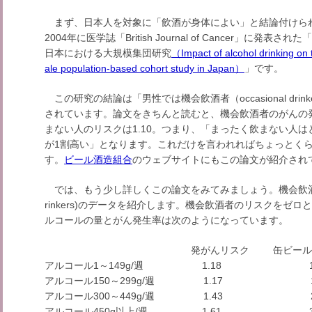
まず、日本人を対象に「飲酒が身体によい」と結論付けら
2004年に医学誌「British Journal of Cancer」に
日本における大規模集団研究
（Impact of alcohol drinking on t
ale population-based cohort study in Japan）
」です。
この研究の結論は「男性では機会飲酒者（occasional dri
されています。論文をきちんと読むと、機会飲酒者のがんの発
まない人のリスクは1.10。つまり、「まったく飲まない人
が1割高い」となります。これだけを言われればちょっとく
す。
ビール酒造組合
のウェブサイトにもこの論文が紹介され
では、もう少し詳しくこの論文をみてみましょう。機会飲酒者に
rinkers)のデータを紹介します。機会飲酒者のリスクをゼ
ルコールの量とがん発生率は次のようになっています。
発がんリスク 缶ビール350m
アルコール1～149g/週 1.18 10
アルコール150～299g/週 1.17 10～
アルコール300～449g/週 1.43 21～
アルコール450g以上/週 1.61 32