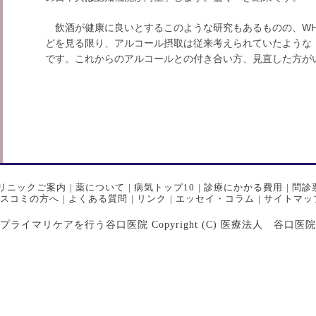
飲酒が健康に良いとする
このような
研究もあるものの、W
どを見る限り、アルコール摂取は従来考えられていたような
です。これからのアルコールとの付き合い方、見直した方が
リニックご案内
|
薬について
|
病気トップ10
|
診療にかかる費用
|
問診
スコミの方へ
|
よくある質問
|
リンク
|
エッセイ・コラム
|
サイトマッ
マリケアを行う谷口医院 Copyright (C) 医療法人 谷口医院 All Ri