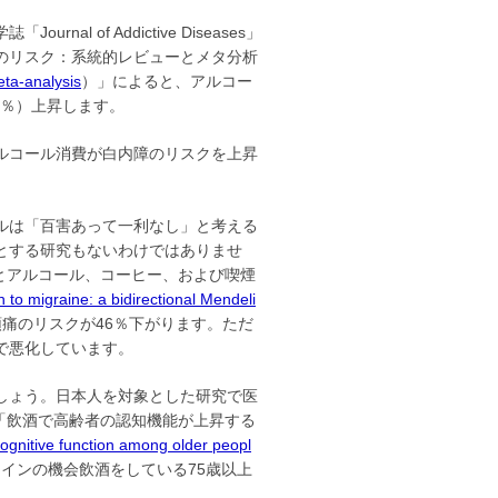
 of Addictive Diseases」
殺のリスク：系統的レビューとメタ分析
eta-analysis
）」によると、アルコー
0％）上昇します。
ルコール消費が白内障のリスクを上昇
ルは「百害あって一利なし」と考える
とする研究もないわけではありませ
痛とアルコール、コーヒー、および喫煙
 to migraine: a bidirectional Mendeli
痛のリスクが46％下がります。ただ
で悪化しています。
しょう。日本人を対象とした研究で医
れた論文「飲酒で高齢者の認知機能が上昇する
cognitive function among older peopl
インの機会飲酒をしている75歳以上