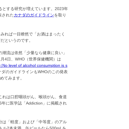
とする研究が増えています。2023年
表された
カナダのガイドライン
を取り
みれば一目瞭然で「お酒はまったく
害だというのです。
の潮流は依然「少量なら健康に良い」
1月4日、WHO（世界保健機関）は
（No level of alcohol consumption is s
ナダのガイドラインもWHOのこの発表
とめてみます。
これは口腔咽頭がん、喉頭がん、食道
に医学誌「Addiction」に掲載され
分は「軽度」および「中等度」のアル
ル2本未満、缶ビールなら500mLを