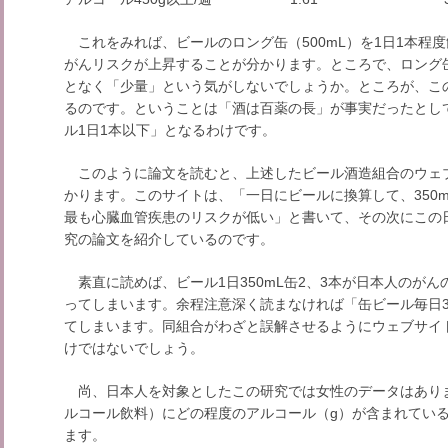
これをみれば、ビールのロング缶（500mL）を1日1本程度
がんリスクが上昇することが分かります。ところで、ロング
となく「少量」という気がしないでしょうか。ところが、こ
るのです。ということは「酒は百薬の長」が事実だったとして
ル1日1本以下」となるわけです。
このように論文を読むと、上述したビール酒造組合のウェ
かります。このサイトは、「一日にビールに換算して、350m
最も心臓血管疾患のリスクが低い」と書いて、その次にこの
究の論文を紹介しているのです。
素直に読めば、ビール1日350mL缶2、3本が日本人のが
ってしまいます。余程注意深く読まなければ「缶ビール毎日
てしまいます。同組合がわざと誤解させるようにウェブサイ
けではないでしょう。
尚、日本人を対象としたこの研究では女性のデータはあり
ルコール飲料）にどの程度のアルコール（g）が含まれてい
ます。