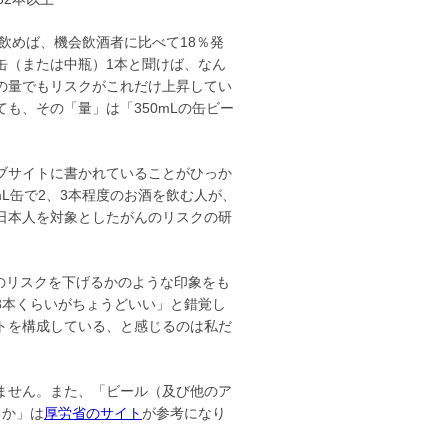
飲めば、機会飲酒者に比べて18％発
缶（または中瓶）1本と聞けば、なん
の量でもリスクがこれだけ上昇してい
も、その「量」は「350mLの缶ビー
ブサイトに書かれていることがひっか
L缶で2、3本程度のお酒を飲む人が、
日本人を対象としたがんのリスクの研
んのリスクを下げるかのような印象をも
3本くらいがちょうどいい」と錯覚し
トを構成している、と感じるのは私だ
ません。また、「ビール（及び他のア
るか」は
厚労省のサイト
が参考になり