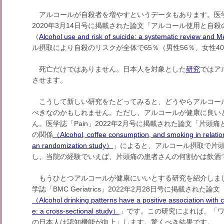
アルコールが自殺者を増やすというデータもあります。医学誌「Journal
2020年3月14日号に掲載された論文「アルコール使用と自
（
Alcohol use and risk of suicide: a systematic review and M
ル摂取により自殺のリスクが全体で65％（男性56％、女性4
死亡だけではありません。日本人を対象とした
研究
ではア
させます。
こうして新しい研究をたどってみると、どうやらアルコー
べきなのかもしれません。ただし、アルコールが健康に良い
ん。医学誌「Pain」2022年2月号に掲載された論文「片頭
の関係
（Alcohol, coffee consumption, and smoking in relation
an randomization study）
」によると、アルコール摂取で片頭
し、当院の経験でいえば、片頭痛の患者さんの何割かは飲酒
もうひとつアルコールが健康にいいとする研究を紹介しま
学誌「BMC Geriatrics」2022年2月28日号に掲載さ
（Alcohol drinking patterns have a positive association with 
e: a cross-sectional study）
」です。この研究によれば、「ワ
の日本人は認知機能が向上」します。驚くべき結果です。