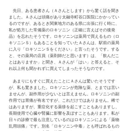
先日、ある患者さん（Ａさんとします）から驚く話を聞き
ました。Ａさんは頭痛があり太融寺町谷口医院にかかってい
るのですが、あるとき関東地方のある県に出張に行く時に、
私が処方した常備薬のロキソニン（正確に言えばその後発
品）を忘れたそうです。ロキソニンは薬局で買えるもの（ロ
キソニンＳ）もあることを知っていたＡさんは、駅前の薬局
に入り「ロキソニンＳをください」と言ったそうです。する
と、その薬局の店員（薬剤師だと思います）は、「飲んだこ
とはありますか」と聞き、Ａさんが「はい」と答えると、そ
れ以上何も聞かれずに買えてしまったそうなのです。
あまりにもすぐに買えたことにＡさんは驚いたそうです
が、私も驚きました。ロキソニンが危険な薬、とまでは言い
ませんが、副作用が少ないとは言えません。ロキソニンの副
作用では胃痛が有名ですが、これだけではありません。稀で
はありますが、重症化する薬疹を起こすこともありますし、
長期使用で心臓や腎臓に影響を及ぼすこともあります。私が
日々の診療で最も注意しているのはロキソニンによる「薬物
乱用頭痛」です。別名「ロキソニン中毒」とも呼ばれるもの