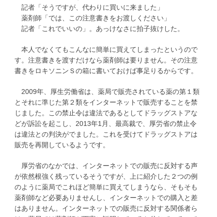
記者「そうですが、代わりに買いに来ました」
薬剤師「では、この注意書きをお渡しください」
記者「これでいいの」。あっけなさに拍子抜けした。
本人でなくてもこんなに簡単に買えてしまったというので
す。注意書きを渡すだけなら薬剤師は要りません。その注意
書きをロキソニンＳの箱に書いておけば事足りるからです。
2009年、厚生労働省は、薬局で販売されている薬の第１類
とそれに準じた第２類をインターネットで販売することを禁
じました。この禁止令は違法であるとしてドラッグストアな
どが訴訟を起こし、2013年1月、最高裁で、厚労省の禁止令
は違法との判決がでました。これを受けてドラッグストアは
販売を再開しているようです。
厚労省のなかでは、インターネットでの販売に反対する声
が依然根強く残っているそうですが、上に紹介した２つの例
のように薬局でこれほど簡単に買えてしまうなら、そもそも
薬剤師など必要ありませんし、インターネットでの購入と差
はありません。インターネットでの販売に反対する関係者ら