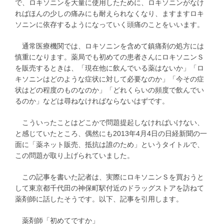
で、ロキソニンを大量に使用したために、ロキソニンがなけ
ればほんの少しの痛みにも耐えられなくなり、ますますロキ
ソニンに依存するようになっていく頭痛のことをいいます。
通常医療機関では、ロキソニンを含めて鎮痛剤の処方には
慎重になります。薬局でも初めての患者さんにロキソニンＳ
を販売するときは、「現在他に飲んでいる薬はないか」「ロ
キソニンはどのような症状に対して必要なのか」「今その症
状はどの程度のものなのか」「どれくらいの頻度で飲んでい
るのか」などは尋ねなければならないはずです。
こういったことはどこかで問題提起しなければいけない、
と感じていたところ、偶然にも2013年4月4日の日経新聞の一
面に「薬ネット販売、抵抗は誰のため」というタイトルで、
この問題が取り上げられていました。
この記事を書いた記者は、実際にロキソニンＳを買おうと
して東京都千代田の神保町駅付近のドラッグストアを訪ねて
薬剤師に話したそうです。以下、記事を引用します。
薬剤師「初めてですか」