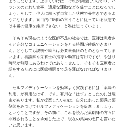
ようになります。上手くいけば、それが禁煙につながり、バ
ランスのとれた食事、適度な運動などを促すことになるでし
ょう。そして、他人に頼らず自立した状態で長生きできるよ
うになります。盲目的に医師の言うことに従っている状態で
は本当の健康を維持できない、と私は思っています。
そもそも現在のような医師不足の社会では、医師は患者さ
んと充分なコミュニケーションをとる時間が確保できませ
ん。どうしても説明や助言は必要最低限のものとなってしま
います。看護師や栄養士の指導や助言は有用ですが、やはり
時間が無限にあるわけではありませんし、そもそも医療者と
話をするためには医療機関まで足を運ばなければなりませ
ん。
セルフメディケーションを効率よく実践するには「薬局の
利用」が有用なはず、です。有用な「はず」としたのには理
由があります。私が提案したいのは、自分にあった薬局と薬
剤師をみつけてセルフメディケーションを促進しましょう、
ということですが、その前に、これを読んだ薬剤師の方々に
非難されることを承知した上で、現在の薬局の悪口を言いた
いと思います。