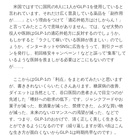
米国ではすでに国民の8人に1人がGLP-1を使用していると
言われています。それだけ広く普及している薬品を「副作用
が……」という理由をつけて「適応外処方はけしからん！」
と言ってみたところで意味がありません。では、なぜ大勢の
役人や医師はGLP-1の適応外処方に反対するのでしょうか。
もしかすると「ラクして稼いでいる医師が羨ましい」のでし
ょうか。インターネットやSNSに広告をうって、割引クーポ
ンを発行し、初回格安キャンペーン！などと謳って“集客”して
いるような医師を羨ましがる必要はどこにもないのです
が……。
ここからはGLP-1の「利点」をまとめてみたいと思います
が、書ききれないくらいたくさんあります。糖尿病の改善、
ダイエットは当然として、谷口医院の患者さんで目立つのが
先述した「嗜好への欲求の低下」です。ジャンクフードやお
菓子が減った、飲酒量が減った、禁煙できた、ムダな買い物
が減った、未来のないロマンスへの渇望が減った、などで
す。つまり、GLP-1のおかげで、清く正しく美しく生きるこ
とができるようになるのです（繰り返しますが若い頃はこん
な生き方が面白くないからGLP-1は時期尚早なのです）。