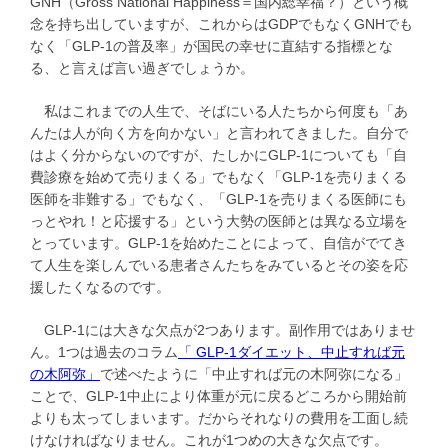
GNH（Gross National Happiness＝国内総幸福？）という概
念を持ち出していますが、これからはGDPでもなくGNHでも
なく「GLP-1の普及率」が国民の幸せに直結する指標とな
る、と言えば言い過ぎでしょうか。
私はこれまでの人生で、そばにいる人たちから何度も「あ
んたは人が向く方を向かない」と言われてきました。自分で
はよく分からないのですが、たしかにGLP-1についても「自
費診療を始めて売りまくる」でもなく「GLP-1を売りまくる
医師を非難する」でもなく、「GLP-1を売りまくる医師にも
っとやれ！と応援する」という大勢の医師とは異なる立場を
とっています。GLP-1を始めたことによって、自信がでてき
て人生を楽しんでいる患者さんたちをみているとその姿を応
援したくなるのです。
GLP-1には大きな欠点が2つあります。副作用ではありませ
ん。1つは過去のコラム
「 GLP-1ダイエット、中止すれば元
の木阿弥」
で述べたように「中止すれば元の木阿弥になる」
ことで、GLP-1中止により体重が元に戻るどころから開始前
よりも太ってしまいます。だからそれなりの費用を工面し続
けなければなりません。これが1つめの大きな欠点です。