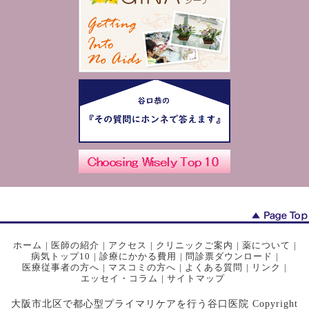
ホーム
|
医師の紹介
|
アクセス
|
クリニックご案内
|
薬について
|
病気トップ10
|
診療にかかる費用
|
問診票ダウンロード
|
医療従事者の方へ
|
マスコミの方へ
|
よくある質問
|
リンク
|
エッセイ・コラム
|
サイトマップ
大阪市北区で都心型プライマリケアを行う谷口医院 Copyright