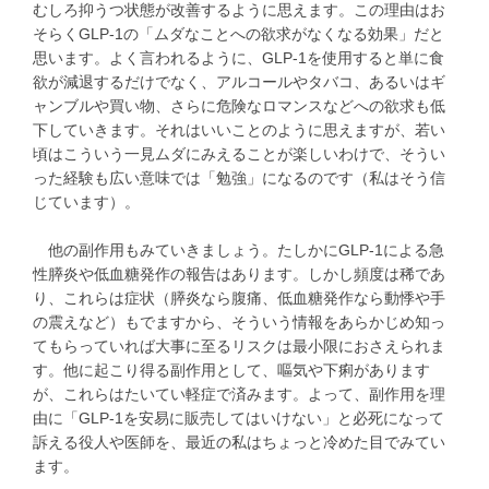
むしろ抑うつ状態が改善するように思えます。この理由はお
そらくGLP-1の「ムダなことへの欲求がなくなる効果」だと
思います。よく言われるように、GLP-1を使用すると単に食
欲が減退するだけでなく、アルコールやタバコ、あるいはギ
ャンブルや買い物、さらに危険なロマンスなどへの欲求も低
下していきます。それはいいことのように思えますが、若い
頃はこういう一見ムダにみえることが楽しいわけで、そうい
った経験も広い意味では「勉強」になるのです（私はそう信
じています）。
他の副作用もみていきましょう。たしかにGLP-1による急
性膵炎や低血糖発作の報告はあります。しかし頻度は稀であ
り、これらは症状（膵炎なら腹痛、低血糖発作なら動悸や手
の震えなど）もでますから、そういう情報をあらかじめ知っ
てもらっていれば大事に至るリスクは最小限におさえられま
す。他に起こり得る副作用として、嘔気や下痢があります
が、これらはたいてい軽症で済みます。よって、副作用を理
由に「GLP-1を安易に販売してはいけない」と必死になって
訴える役人や医師を、最近の私はちょっと冷めた目でみてい
ます。