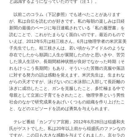
と認識するようになっていたのです（注１）。
以前このコラム（下記参照）でも述べたことがあります
が、私は自伝を読むのが好きです。私の毎朝の楽しみは日経
新聞の最後のページに毎日連載されている「私の履歴書」を
読むことで、これがたまらなく面白いのです。最近のもので
いえば、2012年5月は桂三枝さん、6月は物理学者の米沢富美
子先生でした。桂三枝さんは、若い頃からアイドルのような
存在でしたから順調に人生が展開したのかと思いきや、苦労
した浪人生活や、長期間精神状態が良好でなかった時期（そ
れもけっこう長期間）もあり、そういった苦難の克服や落語
に対する努力の話は感動を覚えます。米沢先生は、生まれな
がらの天才ですが、泳げないのに水泳部に入部して長距離の
泳ぎに成功したこと、ガンを克服したこと、多忙極まる中で
母親として立派に子育てをされたこと、物理学界という男性
社会のなかで研究成果をあげいくつもの組織を作り上げたこ
と、などのエピソードを読めば勇気を与えられます。
テレビ番組「カンブリア宮殿」2012年6月28日は稲盛和夫
氏がゲストでした。私は20年以上前から稲盛氏のファンなの
ですが、この日も大きな感動を与えてくれました。京セラの