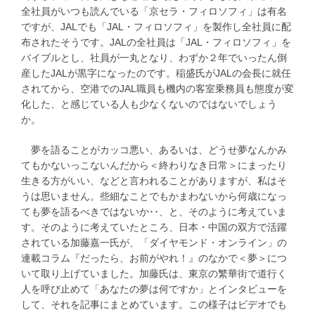
全社員がいつも読んでいる「京セラ・フィロソフィ」は有名
ですが、JALでも「JAL・フィロソフィ」を製作し全社員に配
布されたそうです。JALの全社員は「JAL・フィロソフィ」を
バイブルとし、社員が一丸となり、わずか２年でいったん倒
産したJALが黒字になったのです。稲盛氏がJALの会長に就任
されてから、空港でのJAL職員も機内の客室乗務員も態度が変
化した、と感じている人も少なくないのではないでしょう
か。
夢を語ることがカッコ悪い、あるいは、どうせ夢なんかみ
てもかないっこないんだから＜終わりなき日常＞にまったり
生きる方がいい、などと言われることがありますが、私はそ
うは思いません。些細なことでもかまわないから何歳になっ
ても夢を語るべきではないか･･、と、そのように考えていま
す。そのように考えていたところ、日本・中国の双方で活躍
されている加藤嘉一氏が、「ダイヤモンド・オンライン」の
連載コラム『だったら、お前がやれ！』のなかで＜夢＞につ
いて取り上げていました。加藤氏は、東京の繁華街で道行く
人を呼び止めて「あなたの夢は何ですか」とインタビューを
して、それを記事にまとめています。この様子はビデオでも