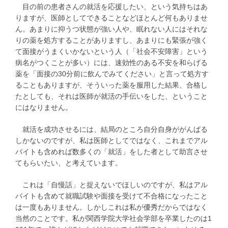
目の前の患者さんの就活を応援したい、という気持ちはあ
りますが、医師としてできることなどほとんど何もありませ
ん。あまりに抑うつ状態が強い人や、眠れない人にはそれな
りの薬を処方することがありますし、あまりにも緊張が強く
て面接がうまくいかないという人（「社会不安障害」という
病名がつくことが多い）には、速効性のある不安を和らげる
薬を「面接の30分前に飲んでみてください」と言って処方す
ることもありますが、そういった薬を服用した結果、合格し
たとしても、それは医師が就活の手伝いをした、ということ
にはなりません。
就活を成功させるには、結局のところ自分自身ががんばる
しかないのですが、私は医師としてではなく、これまでアル
バイトも含めれば数多くの「就活」をした者として助言させ
てもらいたい、と考えています。
これは「自慢話」と捉えないでほしいのですが、私はアル
バイトも含めて就職試験や面接を受けて不合格になったこと
は一度もありません。しかしこれは私が優秀だからではなく
当然のことです。私が関西学院大学社会学部を卒業したのは1