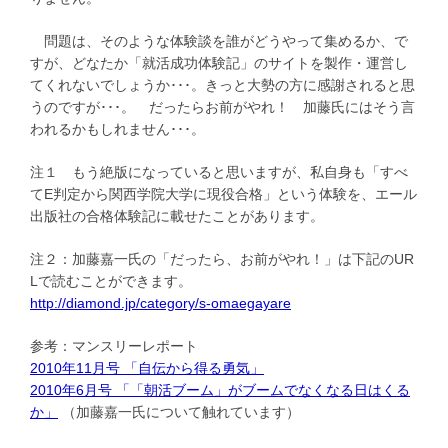
問題は、そのような体験談を誰がどうやって集めるか、で
すが、どなたか「就活成功体験記」のサイトを製作・運営し
てくれないでしょうか･･･。きっと大勢の方に感謝されると思
うのですが･･･。 だったらお前がやれ！ 加藤氏にはそう言
われるかもしれません･･･。
注１ もう絶版になっていると思いますが、私自身も「すべ
てE判定から関西学院大学に現役合格」という体験を、エール
出版社の合格体験記に載せたことがあります。
注２：加藤嘉一氏の「だったら、お前がやれ！」は下記のUR
Lで読むことができます。
http://diamond.jp/category/s-omaegayare
参考：マンスリーレポート
2010年11月号 「自伝から得る勇気」
2010年6月号 「「朝活ブーム」がブームでなくなる日はくる
か」
（加藤嘉一氏について触れています）