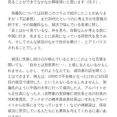
見ることができてなかなか興味深いと思います（注２）。
加藤氏については以前このコラムで紹介したことがありま
すが（下記参照）、まだ20代だというのに考え方が大変魅力
的です。その加藤氏なら、就活で悩んでいる若者に対し、
「近くばかり見ているな。外を見ろ。自殺なんか考える前に
中国に行き、生きることに必死になっている同世代を見てみ
ろ。そしてそんな状況のなかで自分を磨け！」とアドバイス
されることでしょう。
就活に失敗し続け心が病んでいるときにこのような言葉を
聞いても、「自分とは別世界だ･･･」と感じる人もいるかもし
れません。しかし、そのような人でも、成功者の話を聞くこ
とはできます。例えば、100社で不合格となったけれど101回
目の就活で成功した、という人もいるかもしれませんし、加
藤氏のように中国の大学に行って成功した人、アルバイトか
ら正社員になった人（吉野家の安部修仁現社長と次の社長の
河村泰貴氏、ブックオフの橋本真由美社長はいずれもアルバ
イトから社長にまでなっています！）などの体験談は、現在
就活に苦労している人たちにも勇気を与えてくれるに違いあ
りません。