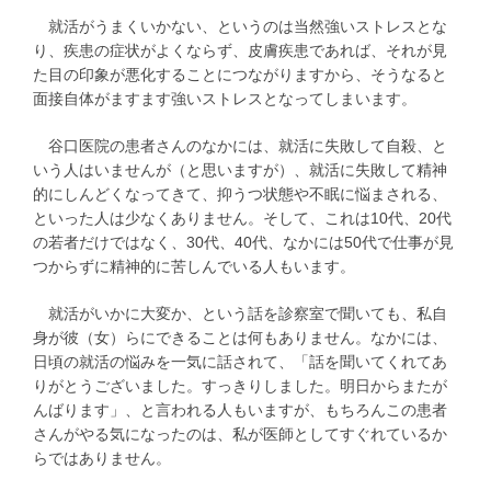
就活がうまくいかない、というのは当然強いストレスとな
り、疾患の症状がよくならず、皮膚疾患であれば、それが見
た目の印象が悪化することにつながりますから、そうなると
面接自体がますます強いストレスとなってしまいます。
谷口医院の患者さんのなかには、就活に失敗して自殺、と
いう人はいませんが（と思いますが）、就活に失敗して精神
的にしんどくなってきて、抑うつ状態や不眠に悩まされる、
といった人は少なくありません。そして、これは10代、20代
の若者だけではなく、30代、40代、なかには50代で仕事が見
つからずに精神的に苦しんでいる人もいます。
就活がいかに大変か、という話を診察室で聞いても、私自
身が彼（女）らにできることは何もありません。なかには、
日頃の就活の悩みを一気に話されて、「話を聞いてくれてあ
りがとうございました。すっきりしました。明日からまたが
んばります」、と言われる人もいますが、もちろんこの患者
さんがやる気になったのは、私が医師としてすぐれているか
らではありません。