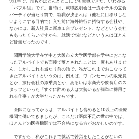
991年で、誰もがほとんどどこにでも就職できた、いわゆる
「バブル組」です。当時は、就職説明会は一流ホテルの立食
パーティが当たり前で、就職が決まれば（他社に目移りしな
いようにする目的で）入社前に海外旅行に招待する会社や、
なかには、新入社員に新車１台プレゼント、などという会社
もあったくらいですから、就活で悩むなどという人はほとん
ど皆無だったのです。
関西学院大学在学中と大阪市立大学医学部在学中におこな
ったアルバイトでも面接で落とされたことは一度もありませ
ん。しかしこれも当たり前の話で、私がこれまでおこなって
きたアルバイトというのは、例えば、ワゴンセールの販売員
とか、旅行会社の添乗員とか、あるいは水商売や飲食店のス
タッフといった「すぐに辞める人は大勢いるが簡単に採用さ
れる仕事」が大半だったからです。
医師になってからは、アルバイトも含めると10以上の医療
機関で働いてきましたが、これだけ医師不足の世の中では、
ほとんどの医療機関では不合格になる方がおかしいのです。
ですから、私がこれまで就活で苦労をしたことがないの