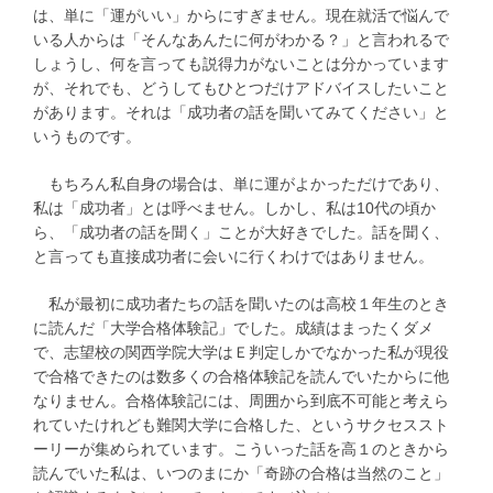
は、単に「運がいい」からにすぎません。現在就活で悩んで
いる人からは「そんなあんたに何がわかる？」と言われるで
しょうし、何を言っても説得力がないことは分かっています
が、それでも、どうしてもひとつだけアドバイスしたいこと
があります。それは「成功者の話を聞いてみてください」と
いうものです。
もちろん私自身の場合は、単に運がよかっただけであり、
私は「成功者」とは呼べません。しかし、私は10代の頃か
ら、「成功者の話を聞く」ことが大好きでした。話を聞く、
と言っても直接成功者に会いに行くわけではありません。
私が最初に成功者たちの話を聞いたのは高校１年生のとき
に読んだ「大学合格体験記」でした。成績はまったくダメ
で、志望校の関西学院大学はＥ判定しかでなかった私が現役
で合格できたのは数多くの合格体験記を読んでいたからに他
なりません。合格体験記には、周囲から到底不可能と考えら
れていたけれども難関大学に合格した、というサクセススト
ーリーが集められています。こういった話を高１のときから
読んでいた私は、いつのまにか「奇跡の合格は当然のこと」