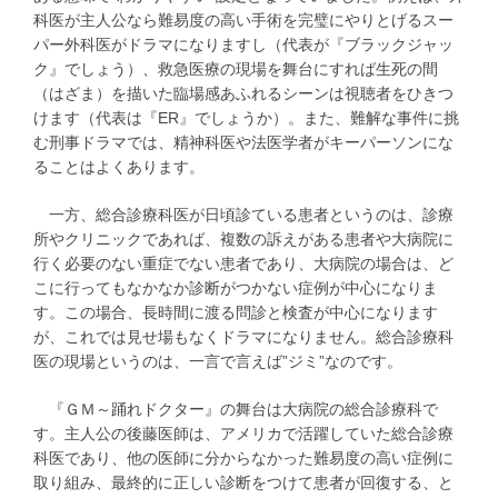
科医が主人公なら難易度の高い手術を完璧にやりとげるスー
パー外科医がドラマになりますし（代表が『ブラックジャッ
ク』でしょう）、救急医療の現場を舞台にすれば生死の間
（はざま）を描いた臨場感あふれるシーンは視聴者をひきつ
けます（代表は『ER』でしょうか）。また、難解な事件に挑
む刑事ドラマでは、精神科医や法医学者がキーパーソンにな
ることはよくあります。
一方、総合診療科医が日頃診ている患者というのは、診療
所やクリニックであれば、複数の訴えがある患者や大病院に
行く必要のない重症でない患者であり、大病院の場合は、ど
こに行ってもなかなか診断がつかない症例が中心になりま
す。この場合、長時間に渡る問診と検査が中心になります
が、これでは見せ場もなくドラマになりません。総合診療科
医の現場というのは、一言で言えば”ジミ”なのです。
『ＧＭ～踊れドクター』の舞台は大病院の総合診療科で
す。主人公の後藤医師は、アメリカで活躍していた総合診療
科医であり、他の医師に分からなかった難易度の高い症例に
取り組み、最終的に正しい診断をつけて患者が回復する、と