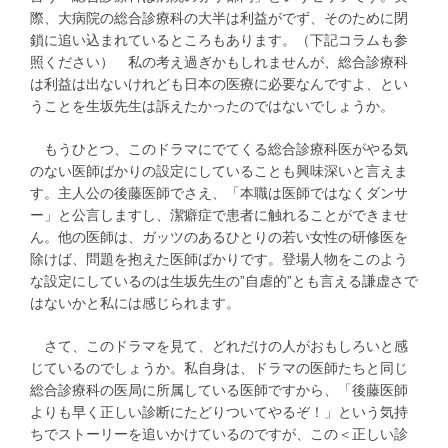
際、大病院の総合診療科の大半は利益がでず、そのために閉
鎖に追い込まれているところもあります。（下記コラムも参
照ください） 私の考え過ぎかもしれませんが、総合診療科
は利益は出ないけれども日本の医療に必要なんですよ、とい
うことを生坂先生は訴えたかったのではないでしょうか。
もうひとつ、このドラマにでてくる総合診療科医がやる気
のない医師ばかりの設定にしていることも興味深いと言えま
す。主人公の後藤医師でさえ、「本職は医師ではなくダンサ
ー」と公言しますし、潔癖症で患者に触れることができませ
ん。他の医師は、ガッツのあるひとりの若い女性の研修医を
除けば、問題を抱えた医師ばかりです。登場人物をこのよう
な設定にしているのは生坂先生の”自虐的”とも言える謙虚さで
はないかと私には感じられます。
さて、このドラマを見て、どれだけの人がおもしろいと感
じているのでしょうか。私自身は、ドラマの医師たちと同じ
総合診療科の医局に所属している医師ですから、「後藤医師
よりも早く正しい診断にたどりついてやるぞ！」という気持
ちでストーリーを追いかけているのですが、この＜正しい診