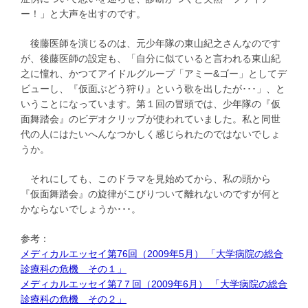
ー！」と大声を出すのです。
後藤医師を演じるのは、元少年隊の東山紀之さんなのです
が、後藤医師の設定も、「自分に似ていると言われる東山紀
之に憧れ、かつてアイドルグループ「アミー&ゴー」としてデ
ビューし、『仮面ぶどう狩り』という歌を出したが･･･」、と
いうことになっています。第１回の冒頭では、少年隊の『仮
面舞踏会』のビデオクリップが使われていました。私と同世
代の人にはたいへんなつかしく感じられたのではないでしょ
うか。
それにしても、このドラマを見始めてから、私の頭から
『仮面舞踏会』の旋律がこびりついて離れないのですが何と
かならないでしょうか･･･。
参考：
メディカルエッセイ第76回（2009年5月） 「大学病院の総合
診療科の危機 その１」
メディカルエッセイ第7７回（2009年6月） 「大学病院の総合
診療科の危機 その２」