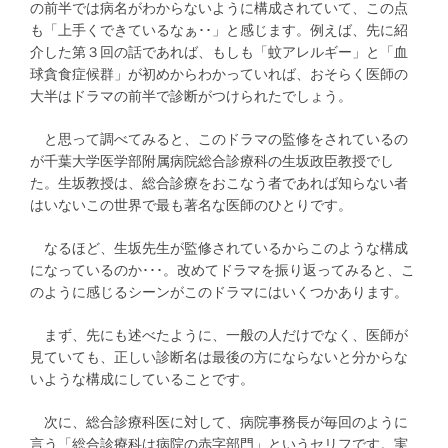
の前半では病名がわからないように構成されていて、この点
も「上手くできているなぁ･･」と感じます。例えば、先に紹
介した第３回の話であれば、もしも「蚊アレルギー」と「血
球貪食症候群」が初めからわかっていれば、おそらく医師の
大半はドラマの前半で診断がつけられたでしょう。
と思って調べてみると、このドラマの監修をされているの
が千葉大学医学部附属病院総合診療科の生坂政臣教授でし
た。生坂教授は、総合診療をおこなう者であれば知らない者
はいないこの世界で最も著名な医師のひとりです。
なるほど、生坂先生が監修されているからこのような構成
になっているのか･･･。改めてドラマを振り返ってみると、こ
のように感じるシーンがこのドラマにはいくつかあります。
まず、先にも述べたように、一般の人だけでなく、医師が
見ていても、正しい診断名は最後の方にならないと分からな
いような構成にしていることです。
次に、総合診療科医に対して、病院事務長が毎回のように
言う「総合診療科は病院の赤字部門」というセリフです。実