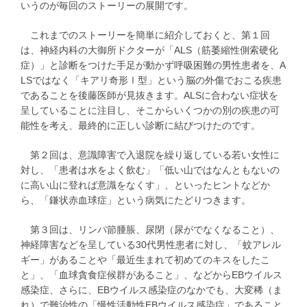
いうのが毎回のストーリーの展開です。
これまでのストーリーを簡単に紹介しておくと、第１回
は、神経内科の大御所ドクターが「ALS（筋萎縮性側索硬化
症）」と診断をつけた手足が動かず呼吸困難の男性患者を、A
LSではなく「キアリ奇形Ⅰ型」という脳の外傷でおこる疾患
であることを後藤医師が見抜きます。ALSに合わない症状を
呈していることに注目し、そこからいくつかの別の疾患の可
能性を考え、最終的に正しい診断に結びつけたのです。
第２回は、意識障害で入退院を繰り返している若い女性に
対し、「患者は水をよく飲む」「低い山ではなんともないの
に高い山に登れば意識をなくす」、といったヒントなどか
ら、「鎌状赤血球症」という病気にたどりつきます。
第３回は、リンパ節腫脹、尿閉（尿がでなくなること）、
神経障害などを呈している30代男性患者に対し、「蚊アレル
ギー」があることや「最近生まれて初めてのキスをしたこ
と」、「血球貪食症候群があること」、などからEBウイルス
感染症、さらに、EBウイルス感染症のなかでも、大変稀（ま
れ）で難治性の「慢性活動性EBウイルス感染症」であること