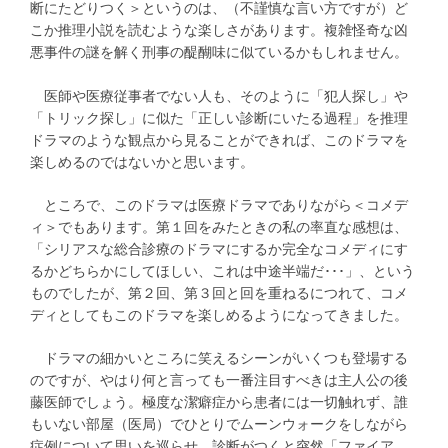
断にたどりつく＞というのは、（不謹慎な言い方ですが）ど
こか推理小説を読むような楽しさがあります。複雑怪奇な凶
悪事件の謎を解く刑事の醍醐味に似ているかもしれません。
医師や医療従事者でない人も、そのように「犯人探し」や
「トリック探し」に似た「正しい診断にいたる過程」を推理
ドラマのような観点から見ることができれば、このドラマを
楽しめるのではないかと思います。
ところで、このドラマは医療ドラマでありながら＜コメデ
ィ＞でもあります。第１回をみたときの私の率直な感想は、
「シリアスな総合診療のドラマにするか完全なコメディにす
るかどちらかにしてほしい、これは中途半端だ･･･」、という
ものでしたが、第２回、第３回と回を重ねるにつれて、コメ
ディとしてもこのドラマを楽しめるようになってきました。
ドラマの細かいところに笑えるシーンがいくつも登場する
のですが、やはり何と言っても一番注目すべきは主人公の後
藤医師でしょう。極度な潔癖症から患者には一切触れず、誰
もいない部屋（医局）でひとりでムーンウォークをしながら
症例について思いを巡らせ、診断がつくと突然「ファイア