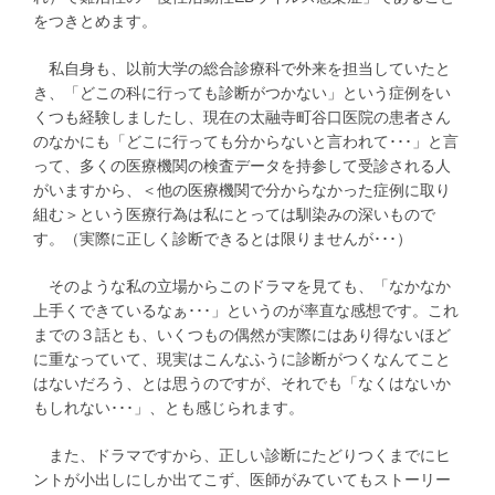
をつきとめます。
私自身も、以前大学の総合診療科で外来を担当していたと
き、「どこの科に行っても診断がつかない」という症例をい
くつも経験しましたし、現在の太融寺町谷口医院の患者さん
のなかにも「どこに行っても分からないと言われて･･･」と言
って、多くの医療機関の検査データを持参して受診される人
がいますから、＜他の医療機関で分からなかった症例に取り
組む＞という医療行為は私にとっては馴染みの深いもので
す。（実際に正しく診断できるとは限りませんが･･･）
そのような私の立場からこのドラマを見ても、「なかなか
上手くできているなぁ･･･」というのが率直な感想です。これ
までの３話とも、いくつもの偶然が実際にはあり得ないほど
に重なっていて、現実はこんなふうに診断がつくなんてこと
はないだろう、とは思うのですが、それでも「なくはないか
もしれない･･･」、とも感じられます。
また、ドラマですから、正しい診断にたどりつくまでにヒ
ントが小出しにしか出てこず、医師がみていてもストーリー