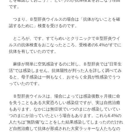
です。
つまり、Ｂ型肝炎ウイルスの場合は「抗体がないことを確
認するために」検査を受けるのです。
ところが、です。すてらめいとクリニックでＢ型肝炎ウイ
ルスの抗体検査をおこなったところ、受検者の6.4%がすでに
抗体を有していたのです。
麻疹が簡単に空気感染するのに対し、Ｂ型肝炎では”日常生
活”では感染しません。抗体陽性が判った人を詳しく調べてみ
ると、母子感染は一例もなく、おそらく全員が性感染でうつ
っていたのです。
Ｂ型肝炎ウイルスは、場合によっては感染後数ヶ月後に命
を失うこともある大変恐ろしい感染症ですが、実は自然治癒
もあります。なかには無症状でいつのまにか感染していてい
つのまにか治っていたという場合もあります。これら6.4%の
人たちは”無防備”なことをした結果感染してしまったのだけれ
ど自然治癒して抗体が形成された大変ラッキーな人たちなの