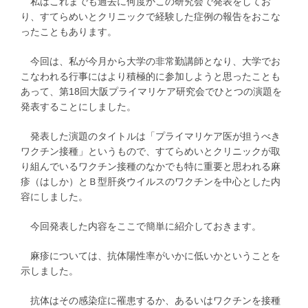
私はこれまでも過去に何度かこの研究会で発表をしてお
り、すてらめいとクリニックで経験した症例の報告をおこな
ったこともあります。
今回は、私が今月から大学の非常勤講師となり、大学でお
こなわれる行事にはより積極的に参加しようと思ったことも
あって、第18回大阪プライマリケア研究会でひとつの演題を
発表することにしました。
発表した演題のタイトルは「プライマリケア医が担うべき
ワクチン接種」というもので、すてらめいとクリニックが取
り組んでいるワクチン接種のなかでも特に重要と思われる麻
疹（はしか）とＢ型肝炎ウイルスのワクチンを中心とした内
容にしました。
今回発表した内容をここで簡単に紹介しておきます。
麻疹については、抗体陽性率がいかに低いかということを
示しました。
抗体はその感染症に罹患するか、あるいはワクチンを接種