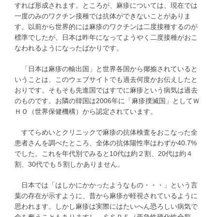
すれば形成されます。ところが、麻疹については、現在では
一度のみのワクチン接種では抗体ができないことがありま
す。以前から世界的には麻疹のワクチンは二度接種するのが
標準でしたが、日本は昨年になってようやく二度接種がおこ
なわれるようになったばかりです。
「日本は麻疹の輸出国」と世界各国から揶揄されていると
いうことは、このウェブサイトでも過去何度かお伝えしたと
おりです。そもそも先進国ではすでに麻疹という病気は過去
のものです。お隣の韓国は2006年に「麻疹撲滅国」としてＷ
ＨＯ（世界保健機構）から認定されています。
すてらめいとクリニックで麻疹の抗体検査をおこなった全
患者さんを調べたところ、全体の抗体陽性率はわずか40.7%
でした。これを年代別でみると10代は約２割、20代は約４
割、30代でも５割しかありません。
日本では「はしかにかかったようなもの・・・」という言
葉の存在が示すように、昔から麻疹が軽視されているように
思われます。しかし麻疹は実際にはたいへん恐ろしい病気で