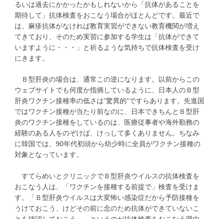
るいは過去にかかったかもしれないから「抗体があることを
期待して」抗体検査をおこなう場合がほとんどです。最近で
は、麻疹抗体がなければ教育実習ができない教育機関が増え
てきており、そのため実習に参加する学生は「抗体ができて
いますように・・・」と祈るような気持ちで抗体検査を受け
にきます。
Ｂ型肝炎の場合は、通常この逆になります。以前からこの
ウェブサイトでも何度か指摘しているように、日本人のＢ型
肝炎ワクチン接種率の低さは”驚異的”ですらあります。先進国
ではワクチン接種が当たり前なのに、日本できちんとＢ型肝
炎のワクチン接種をしているのは、医療従事者や海外勤務の
経験のある人をのぞけば、けっして多くありません。ちなみ
に韓国では、90年代初頭から幼少時に全員がワクチン接種の
対象となっています。
すてらめいとクリニックでＢ型肝炎ウイルスの抗体検査を
おこなう人は、「ワクチンを接種する前提で」検査を受けま
す。「Ｂ型肝炎ウイルスは大変怖い感染症だから予防接種を
うけておこう、けどその前に念のため抗体ができていないこ
とを確認しておこう」、というのが抗体検査をおこなう理由