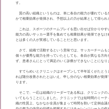
す。
質の高い組織というものは、単に各自の能力が優れている
かで相乗効果が発揮され、予想以上の力が結果として得られ
これは、スポーツのチームプレイを思い出せば分かりやす
能力の高いサッカー選手を集めても相乗効果が発揮できなけ
とは多くの人が実感していることだと思います。
さて、組織で活動するという意味では、サッカーチームも
個々が優秀な能力を持っていたとしても、各自が異なる方向
ず、患者さんにとって満足のいく診療ができないことになり
すてらめいとクリニックはオープンして半年近くがたとう
れば随分改善されたとはいえ、申し分のない相乗効果が発揮
ります。
そこで、一応は組織のリーダーである私は、クリニックの
いてもらうことにしました。クリニックでは短時間のミーテ
織の性質上、なかなか全員が集まって時間を割いて定例会議
自の努力の内容や目標を把握するにはチャレンジシートの作