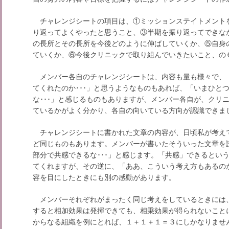
チャレンジシートの項目は、①ミッションステイトメント
り返ってよくやったと思うこと、③半期を振り返ってできな
の長所とその長所を今後どのように伸ばしていくか、⑤自身
ていくか、⑥今後クリニックで取り組んでいきたいこと、の
メンバー各自のチャレンジシートは、内容も量も様々で、
てくれたのか･･･」と思うようなものもあれば、「いまひと
な･･･」と感じるものもありますが、メンバー各自が、クリ
ているかがよく分かり、各自の向いている方向が認識できま
チャレンジシートに書かれた文章の内容が、日頃私が考え
ど同じものもあります。メンバーが書いたそういった文章を
部分で共感できるな･･･」と感じます。「共感」できるとい
てくれますが、その逆に、「ああ、こういう考え方もあるのか
容を目にしたときにも別の感動があります。
メンバーそれぞれがまったく同じ考えをしているときには
すると相加効果は発揮できても、相乗効果が得られないこと
からなる組織を例にとれば、１＋１＋１＝３にしかなりませ