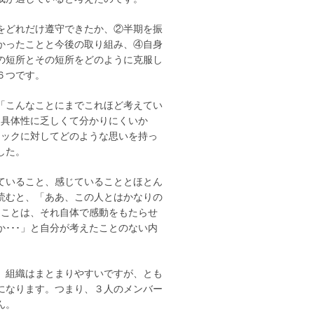
をどれだけ遵守できたか、②半期を振
かったことと今後の取り組み、④自身
の短所とその短所をどのように克服し
６つです。
「こんなことにまでこれほど考えてい
つ具体性に乏しくて分かりにくいか
ニックに対してどのような思いを持っ
した。
ていること、感じていることとほとん
読むと、「ああ、この人とはかなりの
うことは、それ自体で感動をもたらせ
･･･」と自分が考えたことのない内
、組織はまとまりやすいですが、とも
になります。つまり、３人のメンバー
ん。