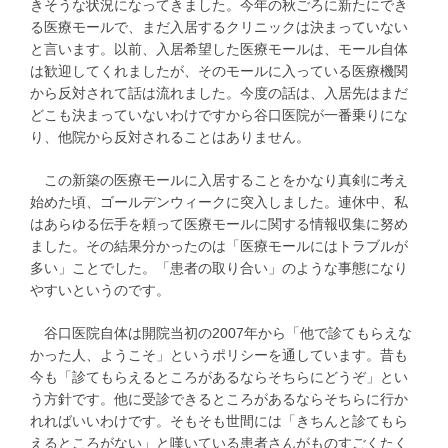
きそうな状況になってきました。今年の秋ごろに新たにでき
る医療モールで、まだ入居するクリニックは決まっていない
と言います。以前、入居希望した医療モールは、モール自体
は歓迎してくれましたが、そのモールに入っている医療機関
から反対されて話は流れました。今度の話は、入居先はまだ
どこも決まっていないわけですから谷口医院が一番乗りにな
り、他院から反対されることはありません。
この新築の医療モールに入居することをかなり真剣に考え
始めた頃、ゴールデンウィークに突入しました。連休中、私
はあらゆる伝手を頼って医療モールに関する情報収集に努め
ました。その結果分かったのは「医療モールにはトラブルが
多い」ことでした。「患者の取り合い」のような事態になり
やすいというのです。
谷口医院自体は開院当初の2007年から「他で診てもらえな
かった人、ようこそ」というポリシーを通しています。昔も
今も「診てもらえるところがあるならそちらにどうぞ」とい
う方針です。他に受診できるところがあるならそちらに行か
れればいいわけです。そもそも世間には「きちんと診てもら
えるところがない」と嘆いている患者さんがものすごくたく