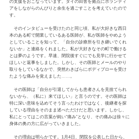
の支援をおこなっています。タイの田舎を拠点にボランティ
アをしながらのんびりと余生を過ごすことを考えていたので
す。
そのインタビューを受けたのと同じ頃、私が大好きな西日
本のある町で開業しているある医師が、私が医師をやめよう
としていることを知って、「自分の診療所を引き継いでくれ
ないか」と連絡をくれました。私が大好きなその町で働ける
とは夢のようです。早速、閉院後すぐにでも見学に行かせて
ほしいと返事をしました。しかし、その医師とメールのやり
取りをしているなかで、突然わきばらにボディブローを受け
たような痛みを覚えました……。
その医師は「自分が引退してからも患者さんを見捨てられ
ないから、（私に）来てほしい」と言うのです。その医師は
特に深い意味を込めてそう言ったわけではなく、後継者を探
している理由をそのまま述べただけだと思います。しかし、
私にとってはこの言葉が鈍い”痛み”となり、その痛みは徐々に
身体の奥の方に広がっていきました。
その理由は明らかです。1月4日、閉院を公表した日から、