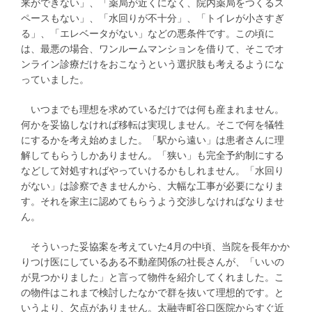
来ができない」、「薬局が近くになく、院内薬局をつくるス
ペースもない」、「水回りが不十分」、「トイレが小さすぎ
る」、「エレベータがない」などの悪条件です。この頃に
は、最悪の場合、ワンルームマンションを借りて、そこでオ
ンライン診療だけをおこなうという選択肢も考えるようにな
っていました。
いつまでも理想を求めているだけでは何も産まれません。
何かを妥協しなければ移転は実現しません。そこで何を犠牲
にするかを考え始めました。「駅から遠い」は患者さんに理
解してもらうしかありません。「狭い」も完全予約制にする
などして対処すればやっていけるかもしれません。「水回り
がない」は診察できませんから、大幅な工事が必要になりま
す。それを家主に認めてもらうよう交渉しなければなりませ
ん。
そういった妥協案を考えていた4月の中頃、当院を長年かか
りつけ医にしているある不動産関係の社長さんが、「いいの
が見つかりました」と言って物件を紹介してくれました。こ
の物件はこれまで検討したなかで群を抜いて理想的です。と
いうより、欠点がありません。太融寺町谷口医院からすぐ近