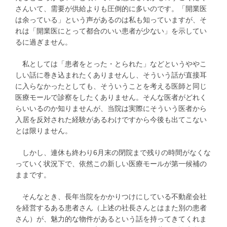
さんいて、需要が供給よりも圧倒的に多いのです。「開業医
は余っている」という声があるのは私も知っていますが、そ
れは「開業医にとって都合のいい患者が少ない」を示してい
るに過ぎません。
私としては「患者をとった・とられた」などというややこ
しい話に巻き込まれたくありませんし、そういう話が直接耳
に入らなかったとしても、そういうことを考える医師と同じ
医療モールで診察をしたくありません。そんな医者がどれく
らいいるのか知りませんが、当院は実際にそういう医者から
入居を反対された経験があるわけですから今後も出てこない
とは限りません。
しかし、連休も終わり6月末の閉院まで残りの時間がなくな
っていく状況下で、依然この新しい医療モールが第一候補の
ままです。
そんなとき、長年当院をかかりつけにしている不動産会社
を経営するある患者さん（上述の社長さんとはまた別の患者
さん）が、魅力的な物件があるという話を持ってきてくれま