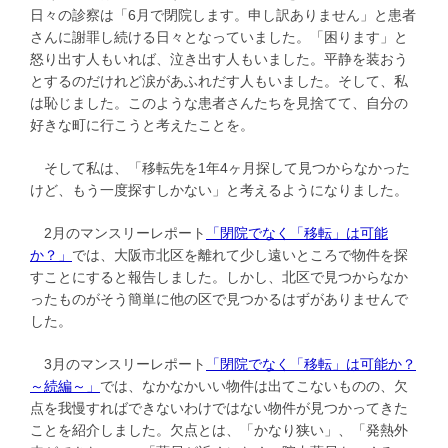
日々の診察は「6月で閉院します。申し訳ありません」と患者
さんに謝罪し続ける日々となっていました。「困ります」と
怒り出す人もいれば、泣き出す人もいました。平静を装おう
とするのだけれど涙があふれだす人もいました。そして、私
は恥じました。このような患者さんたちを見捨てて、自分の
好きな町に行こうと考えたことを。
そして私は、「移転先を1年4ヶ月探して見つからなかった
けど、もう一度探すしかない」と考えるようになりました。
2月のマンスリーレポート
「閉院でなく「移転」は可能
か？」
では、大阪市北区を離れて少し遠いところで物件を探
すことにすると報告しました。しかし、北区で見つからなか
ったものがそう簡単に他の区で見つかるはずがありませんで
した。
3月のマンスリーレポート
「閉院でなく「移転」は可能か？
～続編～」
では、なかなかいい物件は出てこないものの、欠
点を我慢すればできないわけではない物件が見つかってきた
ことを紹介しました。欠点とは、「かなり狭い」、「発熱外