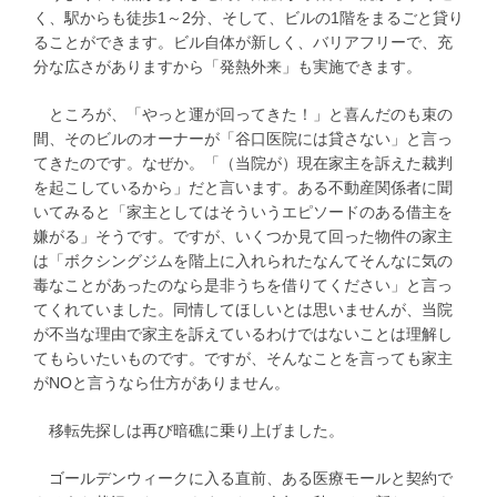
く、駅からも徒歩1～2分、そして、ビルの1階をまるごと貸り
ることができます。ビル自体が新しく、バリアフリーで、充
分な広さがありますから「発熱外来」も実施できます。
ところが、「やっと運が回ってきた！」と喜んだのも束の
間、そのビルのオーナーが「谷口医院には貸さない」と言っ
てきたのです。なぜか。「（当院が）現在家主を訴えた裁判
を起こしているから」だと言います。ある不動産関係者に聞
いてみると「家主としてはそういうエピソードのある借主を
嫌がる」そうです。ですが、いくつか見て回った物件の家主
は「ボクシングジムを階上に入れられたなんてそんなに気の
毒なことがあったのなら是非うちを借りてください」と言っ
てくれていました。同情してほしいとは思いませんが、当院
が不当な理由で家主を訴えているわけではないことは理解し
てもらいたいものです。ですが、そんなことを言っても家主
がNOと言うなら仕方がありません。
移転先探しは再び暗礁に乗り上げました。
ゴールデンウィークに入る直前、ある医療モールと契約で