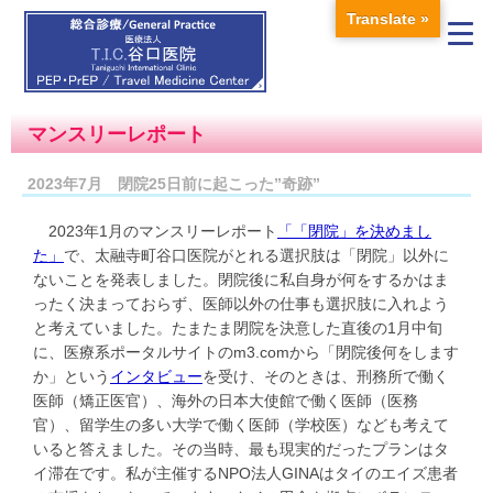
Translate »
マンスリーレポート
2023年7月 閉院25日前に起こった”奇跡”
2023年1月のマンスリーレポート
「「閉院」を決めまし
た」
で、太融寺町谷口医院がとれる選択肢は「閉院」以外に
ないことを発表しました。閉院後に私自身が何をするかはま
ったく決まっておらず、医師以外の仕事も選択肢に入れよう
と考えていました。たまたま閉院を決意した直後の1月中旬
に、医療系ポータルサイトのm3.comから「閉院後何をします
か」という
インタビュー
を受け、そのときは、刑務所で働く
医師（矯正医官）、海外の日本大使館で働く医師（医務
官）、留学生の多い大学で働く医師（学校医）なども考えて
いると答えました。その当時、最も現実的だったプランはタ
イ滞在です。私が主催するNPO法人GINAはタイのエイズ患者