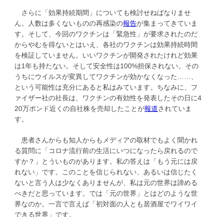
さらに「効果持続期間」についても検討せねばなりませ
ん。人数は多くないものの再感染の
報告
が集まってきていま
す。そして、今回のワクチンは「緊急性」が要求されたのだ
からやむを得ないとはいえ、各社のワクチンは効果持続時間
を検証していません。いいワクチンが開発されたけれど効果
は1年も持たない。そして安全性は100%担保されない。その
うちにウイルスが変異してワクチンが効かなくなった……、
という可能性は充分にあると私はみています。ちなみに、フ
ァイザー社の社長は、ワクチンの有効性を発表したその日に4
20万ポンド近くの自社株を売却したことが
報道
されていま
す。
患者さんからも知人からもメディアの取材でもよく聞かれ
る質問に「コロナ流行前の生活にいつになったら戻れるので
すか？」とういものがあります。私の答えは「もう元には戻
れない」です。このことを信じられない、あるいは信じたく
ないと言う人は少なくありませんが、私は元の世界は諦める
べきだと思っています。では「元の世界」とはどのような世
界なのか。一言で言えば「初対面の人とも居酒屋でワイワイ
できる世界」です。