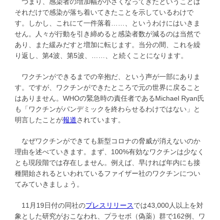
つまり、感染者の増加幅が小さくなってきたということは
それだけで感染が落ち着いてきたことを示しているわけで
す。しかし、これにて一件落着……、というわけにはいきま
せん。人々が行動を引き締めると感染者数が減るのは当然で
あり、また緩みだすと増加に転じます。当分の間、これを繰
り返し、第4波、第5波、……、と続くことになります。
ワクチンができるまでの辛抱だ、という声が一部にありま
す。ですが、ワクチンができたところで元の世界に戻ること
はありません。WHOの緊急時の責任者であるMichael Ryan氏
も「ワクチンがパンデミックを終わらせるわけではない」と
明言したことが
報道
されています。
なぜワクチンができても新型コロナの脅威が消えないのか
理由を述べていきます。まず、100%有効なワクチンは少なく
とも現段階では存在しません。例えば、早ければ年内にも接
種開始されるといわれているファイザー社のワクチンについ
てみていきましょう。
11月19日付の同社の
プレスリリース
では43,000人以上を対
象とした研究がおこなわれ、プラセボ（偽薬）群で162例、ワ