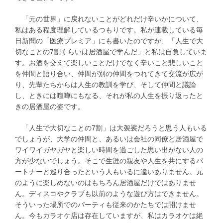
「元の世界」に戻れないことがどれだけ辛いかについて、
私はある程度理解しているつもりです。私が連載している毎
日新聞の「医療プレミア」にも書いたのですが、「人生で大
切なことの7割くらいは居酒屋で学んだ」と私は自負していま
す。お酒を交えて楽しいことだけでなく辛いこと悲しいこと
を仲間と語り合い、仲間が別の仲間をつれてきて交流が広が
り、先輩たちからは人生の教訓を学び、そして仲間と議論
し、ときには喧嘩にもなる、それが私の人生を振り返ったと
きの居酒屋の姿です。
「人生で大切なことの7割」は大袈裟だろうと思う人もいる
でしょうが、大学の仲間と、あるいは会社の同僚と居酒屋で
ワイワイガヤガヤと楽しい時間を過ごした思い出がない人の
方が少ないでしょう。そこで生涯の親友や人生を共にするパ
ートナーと巡り合ったという人もいるに違いありません。元
のように楽しめないのはもちろん居酒屋だけではありませ
ん。ディスコやクラブも以前のような遊び方はできません。
そういった場所でのパーティも従来のかたちでは開けませ
ん。今もカラオケ店は存在していますが、私はカラオケは絶