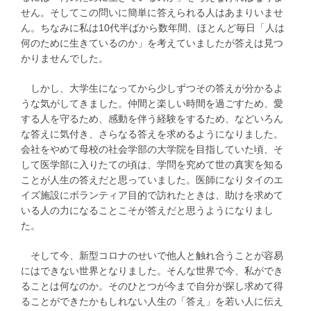
せん。そしてこの問いに簡単に答えられる人はあまりいませ
ん。ちなみに私は10代半ばから数年間、ほとんど毎日「人は
何のために生きているのか」を考えていましたが答えは見つ
かりませんでした。
しかし、大学生になってから少しずつその答えが分かるよ
うな気がしてきました。仲間と楽しい時間を過ごすため、愛
する人を守るため、感動を伴う経験をするため、などいろん
な答えに気付き、さらなる答えを求めるようになりました。
会社をやめて母校の社会学部の大学院を目指していた頃、そ
して医学部に入りたての頃は、学問を究めて世の真実を知る
ことが人生の答えだと思っていました。医師になりタイのエ
イズ施設にボランティア目的で訪れたときは、助けを求めて
いる人の力になることこそが答えだと思うようになりまし
た。
そして今、新型コロナのせいで他人と触れ合うことが容易
にはできない世界となりました。そんな世界で今、私ができ
ることは何なのか。そのひとつが今まで自分が探し求めて得
ることができたかもしれない人生の「答え」を若い人に伝え