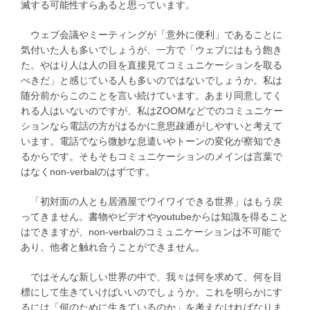
滅する可能性すらあると思っています。
ウェブ会議やミーティングが「意外に便利」であることに
気付いた人も多いでしょうが、一方で「ウェブにはもう飽き
た。やはり人は人の目を直接見てコミュニケーションを取る
べきだ」と感じている人も多いのではないでしょうか。私は
随分前からこのことを言い続けています。あまり同意してく
れる人はいないのですが、私はZOOMなどでのコミュニケー
ションなら電話の方がはるかに意思疎通がしやすいと考えて
います。電話でなら微妙な息遣いやトーンの変化が察知でき
るからです。そもそもコミュニケーションのメインは言葉で
はなくnon-verbalのはずです。
「初対面の人とも居酒屋でワイワイできる世界」はもう戻
ってきません。書物やビデオやyoutubeからは知識を得ること
はできますが、non-verbalのコミュニケーションは不可能で
あり、他者と触れ合うことができません。
ではそんな新しい世界の中で、我々は何を求めて、何を目
標にして生きていけばいいのでしょうか。これを明らかにす
るには「何のために生きているのか」を考えなければなりま