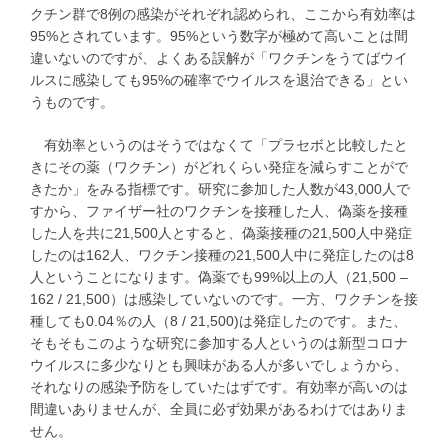
クチン群で8例の感染がそれぞれ認められ、ここから有効率は
95%とされています。95%という数字が極めて高いことは間
違いないのですが、よくある誤解が「ワクチンをうてばウイ
ルスに感染しても95%の確率でウイルスを退治できる」とい
うものです。
有効率というのはそうではなくて「プラセボと比較したと
きにその薬（ワクチン）がどれくらい発症を減らすことがで
きたか」をみる指標です。研究に参加した人数が43,000人で
すから、ファイザー社のワクチンを接種した人、偽薬を接種
した人を共に21,500人とすると、偽薬接種の21,500人中発症
したのは162人、ワクチン接種の21,500人中に発症したのは8
人ということになります。偽薬でも99%以上の人（21,500 –
162 / 21,500）は感染していないのです。一方、ワクチンを接
種しても0.04％の人（8 / 21,500)は発症したのです。また、
そもそもこのような研究に参加する人というのは新型コロナ
ウイルスに多少なりとも興味がある人が多いでしょうから、
それなりの感染予防をしていたはずです。有効率が高いのは
間違いありませんが、全員に必ず効果があるわけではありま
せん。