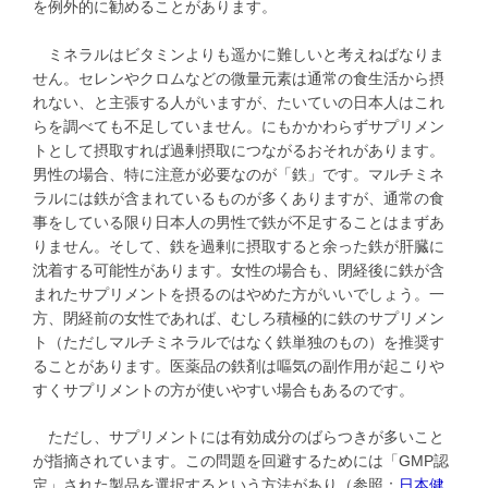
を例外的に勧めることがあります。
ミネラルはビタミンよりも遥かに難しいと考えねばなりま
せん。セレンやクロムなどの微量元素は通常の食生活から摂
れない、と主張する人がいますが、たいていの日本人はこれ
らを調べても不足していません。にもかかわらずサプリメン
トとして摂取すれば過剰摂取につながるおそれがあります。
男性の場合、特に注意が必要なのが「鉄」です。マルチミネ
ラルには鉄が含まれているものが多くありますが、通常の食
事をしている限り日本人の男性で鉄が不足することはまずあ
りません。そして、鉄を過剰に摂取すると余った鉄が肝臓に
沈着する可能性があります。女性の場合も、閉経後に鉄が含
まれたサプリメントを摂るのはやめた方がいいでしょう。一
方、閉経前の女性であれば、むしろ積極的に鉄のサプリメン
ト（ただしマルチミネラルではなく鉄単独のもの）を推奨す
ることがあります。医薬品の鉄剤は嘔気の副作用が起こりや
すくサプリメントの方が使いやすい場合もあるのです。
ただし、サプリメントには有効成分のばらつきが多いこと
が指摘されています。この問題を回避するためには「GMP認
定」された製品を選択するという方法があり（参照：
日本健