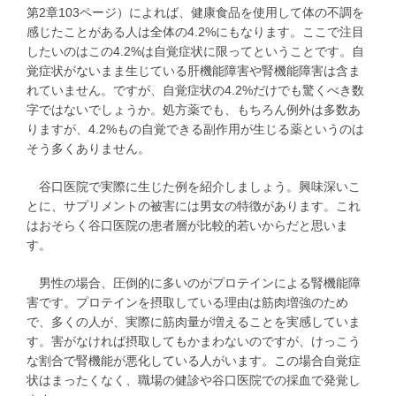
第2章103ページ）によれば、健康食品を使用して体の不調を
感じたことがある人は全体の4.2%にもなります。ここで注目
したいのはこの4.2%は自覚症状に限ってということです。自
覚症状がないまま生じている肝機能障害や腎機能障害は含ま
れていません。ですが、自覚症状の4.2%だけでも驚くべき数
字ではないでしょうか。処方薬でも、もちろん例外は多数あ
りますが、4.2%もの自覚できる副作用が生じる薬というのは
そう多くありません。
谷口医院で実際に生じた例を紹介しましょう。興味深いこ
とに、サプリメントの被害には男女の特徴があります。これ
はおそらく谷口医院の患者層が比較的若いからだと思いま
す。
男性の場合、圧倒的に多いのがプロテインによる腎機能障
害です。プロテインを摂取している理由は筋肉増強のため
で、多くの人が、実際に筋肉量が増えることを実感していま
す。害がなければ摂取してもかまわないのですが、けっこう
な割合で腎機能が悪化している人がいます。この場合自覚症
状はまったくなく、職場の健診や谷口医院での採血で発覚し