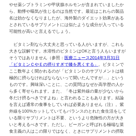
やせ薬シブトラミンや甲状腺ホルモンが含まれていましたか
ら、動悸や嘔気が生じるのは当然です。最近はこれらの製品
名は効かなくなりましたが、海外製のダイエット効果がある
とされているサプリメントには似たような成分が入っている
可能性が高いと言えるでしょう。
ビタミン剤なら大丈夫と思っている人がいますが、これも
大きな誤解です。水溶性のビタミンはOKと言う人もいますが
そうではありません（参照：
医療ニュース2014年3月31日
「ビタミンＣやＥの摂りすぎで膝を悪くする」
。ビタミンで
ここ数年よく聞かれるのが「ビタミンＤのサプリメントは積
極的に摂らなければならないって聞いたんですが…」という
ものです。興味深いことに、この質問はなぜか高学歴の人か
ら多く寄せられます。また、「冬は紫外線の量が少ないから
冬だけ摂るべきですよね」と言われることもあります。結論
を言えば通常の食事をしていれば必要ありません（注）。紫
外線を100%カットしていてもバランスのとれた食生活をして
いる限りサプリメントは不要、というより危険性の方が大き
いと考えるべきです。ただし、ビーガンと呼ばれる極端な菜
食主義の人はこの限りではなく、ときにサプリメントの摂取