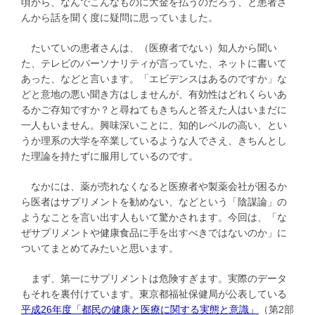
頃から、なんでこんなものに大金を払うのだろう、と患者さ
んから話を聞く度に疑問に思っていました。
たいていの患者さんは、（医療者でない）知人から聞い
た、テレビのパーソナリティが言っていた、ネットに書いて
あった、などと言います。「エビデンスはあるのですか」な
どと意地の悪い聞き方はしませんが、有効性はどれくらいあ
るかご存知ですか？と尋ねてもきちんと答えた人はいまだに
一人もいません。興味深いことに、知的レベルの高い、とい
うか理系の大学を卒業しているような人でさえ、きちんとし
た理論を持たずに服用しているのです。
なかには、薬が売れなくなると医療者や製薬会社が困るか
ら医者はサプリメントを勧めない、などという「陰謀論」の
ようなことを言い出す人もいて驚かされます。今回は、「な
ぜサプリメントや健康食品に手を出すべきではないのか」に
ついてまとめてみたいと思います。
まず、第一にサプリメントは危険すぎます。実際のデータ
もそれを裏付けています。東京都福祉保健局が公表している
平成26年度「都民の健康と医療に関する実態と意識」
（第2部