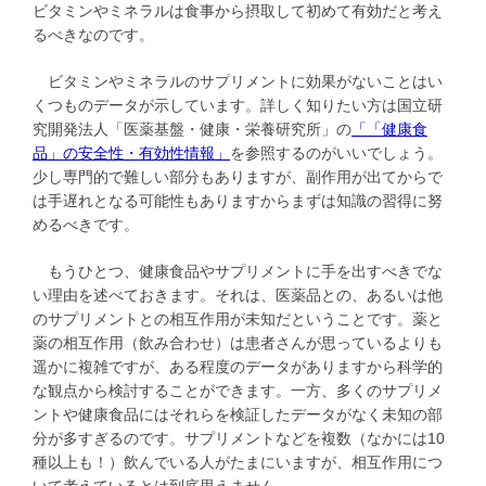
ビタミンやミネラルは食事から摂取して初めて有効だと考え
るべきなのです。
ビタミンやミネラルのサプリメントに効果がないことはい
くつものデータが示しています。詳しく知りたい方は国立研
究開発法人「医薬基盤・健康・栄養研究所」の
「「健康食
品」の安全性・有効性情報」
を参照するのがいいでしょう。
少し専門的で難しい部分もありますが、副作用が出てからで
は手遅れとなる可能性もありますからまずは知識の習得に努
めるべきです。
もうひとつ、健康食品やサプリメントに手を出すべきでな
い理由を述べておきます。それは、医薬品との、あるいは他
のサプリメントとの相互作用が未知だということです。薬と
薬の相互作用（飲み合わせ）は患者さんが思っているよりも
遥かに複雑ですが、ある程度のデータがありますから科学的
な観点から検討することができます。一方、多くのサプリメ
ントや健康食品にはそれらを検証したデータがなく未知の部
分が多すぎるのです。サプリメントなどを複数（なかには10
種以上も！）飲んでいる人がたまにいますが、相互作用につ