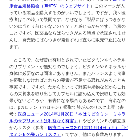
康食品規格協会（JIHFS）のウェブサイト
）このマークが入
っている製品を購入するのがいいでしょう。ですが、我々医
療者はこの時点で疑問です。なぜなら「製品にばらつきがな
いのは当たり前じゃないの？？」と感じるからです。当然の
ことですが、医薬品ならばらつきがある時点で承認されませ
んし、発売後にばらつきが発覚すれば直ちに販売中止になり
ます。
ところで、なぜ昔は有用とされていたビタミンやミネラル
のサプリメントが無効なのでしょう。ビタミンやミネラルが
身体に必要なのは間違いありません。またバランスよく食事
を摂取しなければこれらの要素が不足する恐れがあることも
事実です。ですが、だからといって野菜や果物などからこれ
らの栄養素を取り出してカプセルに詰め込んで摂取しても効
果がないどころか、有害になる場合もあるのです。有名なの
は、βカロテン（カロチン）摂取で肺がんのリスク上昇（参
考：
医療ニュース2014年1月28日「やはりビタミン・ミネラ
ルのサプリメントは利益なく有害」
）やビタミンＥの前立腺
がんリスク（参考：
医療ニュース2011年11月14日（月）「ビ
タミンＥの発ガンリスク」
）ですが、他にも多数あります。