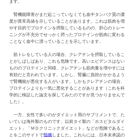
ます。
腎機能障害がまだ起こっていなくても血中タンパク質の濃
度が異常高値を示していることがあります。これは筋肉を増
やす目的でプロテインを摂取しているものの、肝心のトレー
ニングが不充分でせっかく摂ったプロテインが筋肉に変わる
ことなく血中に漂っていることを示しています。
筋トレをしている人の場合、クレアチンを摂取しているこ
とがしばしばあり、これも危険です。高いエビデンスはない
もののプロテインと同様、クレアチンも筋肉量を増やすには
有効だと言われています。しかし、腎臓に負担がかかるよう
で腎機能が悪化する人がいます。しかもクレアチンの場合、
プロテインよりも一気に悪化することがあります（これを科
学的に検証した論文を探してみたのですが見つかりませんで
した）。
一方、女性で多いのがダイエット用のサプリメントで、た
いていは海外製のものです。以前タイ製の「ホスピタルダイ
エット」「ＭＤクリニックダイエット」などが危険であるこ
とをこのサイトで
指摘
しました。これらには、日本未承認の