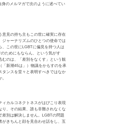
自身のメルマガで次のように述べてい
う意見の持ち主もこの世に確実に存在
、ジャーナリズムのひとつの使命では
、この世にLGBTに偏見を持つ人は
者のためにもならん、という気がす
込むのは、「差別をなくす」という観
（「新潮45は」）物議をかもすのを承
スタンスを堂々と表明すべきではなか
か。
ティカルコネクトネスがはびこり表現
なり、その結果、誰も非難されなくな
差別は解決しません。LGBTの問題
者がきちんと顔を見合わせ話をし、互