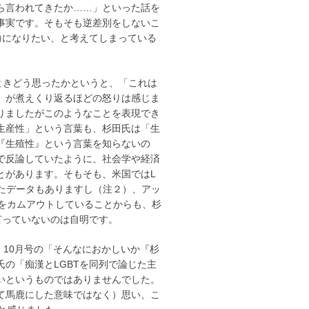
ら言われてきたか……」といった話を
事実です。そもそも逆差別をしないこ
力になりたい、と考えてしまっている
ときどう思ったかというと、「これは
）が煮えくり返るほどの怒りは感じま
りましたがこのようなことを表現でき
生産性」という言葉も、杉田氏は「生
『生殖性』という言葉を知らないの
で反論していたように、社会学や経済
とがあります。そもそも、米国ではL
たデータもありますし（注２）、アッ
イをカムアウトしていることからも、杉
言っていないのは自明です。
」10月号の「そんなにおかしいか『杉
の「痴漢とLGBTを同列で論じた主
いというものではありませんでした。
て馬鹿にした意味ではなく）思い、こ