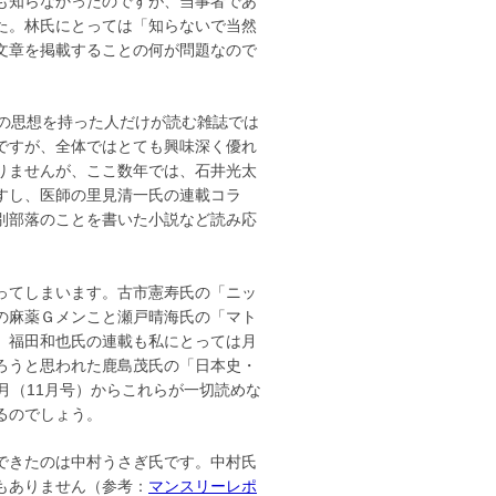
も知らなかったのですが、当事者であ
た。林氏にとっては「知らないで当然
文章を掲載することの何が問題なので
の思想を持った人だけが読む雑誌では
ですが、全体ではとても興味深く優れ
りませんが、ここ数年では、石井光太
すし、医師の里見清一氏の連載コラ
別部落のことを書いた小説など読み応
ってしまいます。古市憲寿氏の「ニッ
の麻薬Ｇメンこと瀬戸晴海氏の「マト
、福田和也氏の連載も私にとっては月
ろうと思われた鹿島茂氏の「日本史・
月（11月号）からこれらが一切読めな
るのでしょう。
できたのは中村うさぎ氏です。中村氏
もありません（参考：
マンスリーレポ