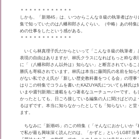
＊＊＊＊＊＊＊＊＊＊＊＊
しかも、「新潮45」は、いつからこんなＢ級の執筆者ばか
集で知っていたのは八幡和郎さんぐらい。（中略）あの特集
めの仕事をしたという感がある。
＊＊＊＊＊＊＊＊＊＊＊＊
いくら林真理子氏だからといって「こんなＢ級の執筆者」
表現の自由はありますが、林氏クラスになればもっと粋な表
に「（八幡和郎さん以外は）知らない」と断言されているこ
勝氏も寄稿されています。林氏は本当に藤岡氏の名前を知ら
がない私でさえ氏が「新しい歴史教科書をつくる会」の理事
はりこの特集でコラムを書いたKAZUYA氏についても林氏は知
いまや週刊新潮に連載をもつ著名なユーチューバーです。も
かったとしても、日ごろ接している編集の人に聞けばどのよ
るはずです。本当に知らなかったとしても「知らない」と堂
ます。
ちなみに「新潮45」のこの特集（「そんなにおかしいか『
で私が最も興味深く読んだのは、「かずと」というLGBT当