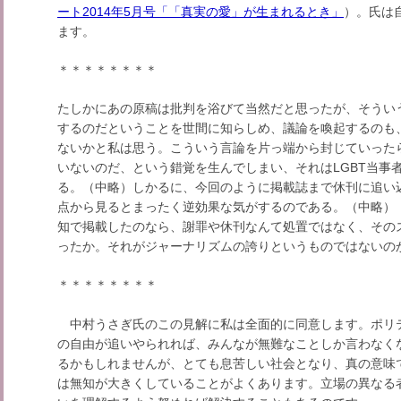
ート2014年5月号「「真実の愛」が生まれるとき」
）。氏は
ます。
＊＊＊＊＊＊＊＊
たしかにあの原稿は批判を浴びて当然だと思ったが、そうい
するのだということを世間に知らしめ、議論を喚起するのも
ないかと私は思う。こういう言論を片っ端から封じていったら
いないのだ、という錯覚を生んでしまい、それはLGBT当事
る。（中略）しかるに、今回のように掲載誌まで休刊に追い
点から見るとまったく逆効果な気がするのである。（中略）
知で掲載したのなら、謝罪や休刊なんて処置ではなく、その
ったか。それがジャーナリズムの誇りというものではないの
＊＊＊＊＊＊＊＊
中村うさぎ氏のこの見解に私は全面的に同意します。ポリ
の自由が追いやられれば、みんなが無難なことしか言わなく
るかもしれませんが、とても息苦しい社会となり、真の意味で
は無知が大きくしていることがよくあります。立場の異なる