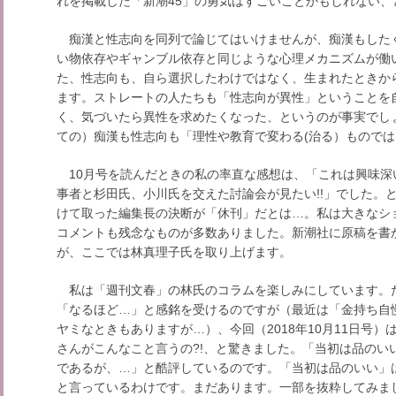
れを掲載した「新潮45」の勇気はすごいことかもしれない、
痴漢と性志向を同列で論じてはいけませんが、痴漢もした
い物依存やギャンブル依存と同じような心理メカニズムが働
た、性志向も、自ら選択したわけではなく、生まれたときか
ます。ストレートの人たちも「性志向が異性」ということを自
く、気づいたら異性を求めたくなった、というのが事実でし
ての）痴漢も性志向も「理性や教育で変わる(治る）もので
10月号を読んだときの私の率直な感想は、「これは興味深い
事者と杉田氏、小川氏を交えた討論会が見たい!!」でした。
けて取った編集長の決断が「休刊」だとは…。私は大きなシ
コメントも残念なものが多数ありました。新潮社に原稿を書
が、ここでは林真理子氏を取り上げます。
私は「週刊文春」の林氏のコラムを楽しみにしています。
「なるほど…」と感銘を受けるのですが（最近は「金持ち自
ヤミなときもありますが…）、今回（2018年10月11日号
さんがこんなこと言うの?!、と驚きました。「当初は品のい
であるが、…」と酷評しているのです。「当初は品のいい」
と言っているわけです。まだあります。一部を抜粋してみま