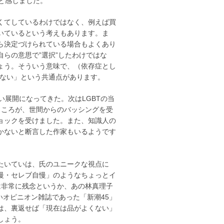
と感じました。
くてしているわけではなく、例えば買
いているという考えもあります。ま
ら決定づけられている場合もよくあり
らの意思で”選択”したわけではな
ょう。そういう意味で、（依存症とし
はない」という共通点があります。
展開になってきた。次はLGBTの当
ところが、世間からのバッシングを受
ョックを受けました。また、知識人の
かないと断言した作家もいるようです
たいていは、氏のユニークな視点に
慢・セレブ自慢」のようなちょっとイ
）は非常に残念というか、あの林真理子
いオピニオン雑誌であった「新潮45」
は、裏返せば「現在は品がよくない」
しょう。