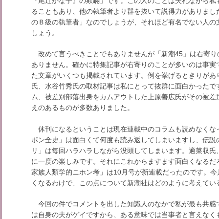
『尾辻かな子』の欺瞞」です。この人のことは失礼ながら私
ることもあり、他の執筆者より群を抜いて説得力がありまし
のＢ級の執筆者」なのでしょうが、それほど有名でない人の
しょう。
改めて言うべきことでもありませんが「新潮45」は右寄り
ありません。確かに特集記事が右寄りのことが多いのは事実
た文章がいくつも掲載されています。例を挙げるときりがあ
氏、水谷竹秀氏の取材記事は私にとって抜群に面白かったで
ム、被差別部落出身をカムアウトした上原善広氏がその被差
えのあるものが多数ありました。
休刊になるということは現在連載中のコラムも読めなくな
ポン全史」は面白くて何度も読み返してしまいますし、伝説
リ」は毎回ハラハラしながら没頭してしまいます。適菜収氏
に一度の楽しみです。それにこれからますます面白くなるだ
家族人類学的ニホン考」は10月号が新連載だったのです。今
くなるわけで、この点について新潮社はどのように考えてい
今回の件でコメントを出した知識人のなかで私が最も共感
は自身の夫がゲイですから、ある意味では当事者と言えなく