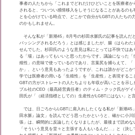
事者の人たちから「これまでどれだけひどいことを医療者か
されると、ついつい感情移入をしそうになることがあるのも
とを心がけている時点で、どこかで自分がLGBTの人たちの
のかもしれません。
そんな私が「新潮45」8月号の杉田水脈氏の記事を読んだ
バッシングされるだろう」とは感じましたが、腸（はらわた
せんでした。杉田氏のような意見は私にとっては不快ではあ
る「場」はあってもいいと思ったからです。議論になった「
殖性」の意味で使っているのであり、言葉尻を捕らえて、「
か」、という意見もあったようですが、これは誰かがどこか
学では医療者の用いる「生殖性」を「生産性」と表現するこ
GBTの方がストレートの人たちよりも年収が高いことを示し
プル社のCEO（最高経営責任者）のティム・クック氏がゲ
田氏が「（経済指標としての）生産性がLGBTにはない」と
では、日ごろからLGBTに肩入れしたくなる私が「新潮45
田水脈』論文」を読んでどう思ったかというと、確かに小川氏
張」は、瞬間的に反論したくなりましたが、最後まで読めな
「そういう意見を堂々と主張する人もいるんだ…」と（決し