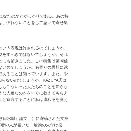
りになたのかとがっかりである。あの特
は、慣れないことをして急いで寄せ集
という表現は許されるのでしょうか。
現をすべきではないでしょうか。それ
とにも驚きました。この特集は藤岡信
ないのでしょうか。右寄りの思想に縁
であることは知っています。また、や
らないのでしょうか。KAZUYA氏は
しもこういった人たちのことを知らな
うな人達なのかをすぐに教えてもらえ
々と宣言することに私は違和感を覚え
杉田水脈』論文」）に寄稿された文章
事者の人が書いた「騒動の火付け役