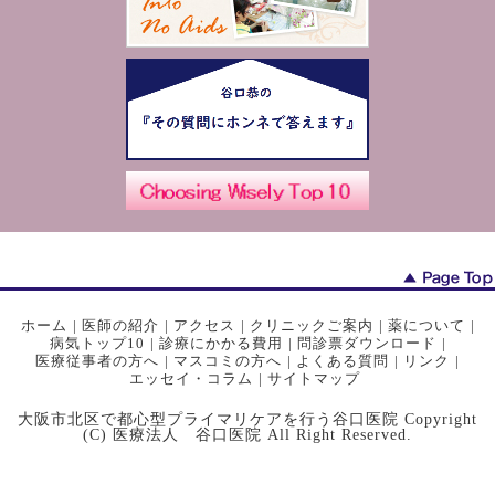
ホーム
|
医師の紹介
|
アクセス
|
クリニックご案内
|
薬について
|
病気トップ10
|
診療にかかる費用
|
問診票ダウンロード
|
医療従事者の方へ
|
マスコミの方へ
|
よくある質問
|
リンク
|
エッセイ・コラム
|
サイトマップ
大阪市北区で都心型プライマリケアを行う谷口医院 Copyright
(C) 医療法人 谷口医院 All Right Reserved.