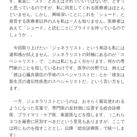
す。素直に「スド」と言えばそれでいいではないか、とずっ
と思っているのですが、私に同意してくれる医療者はほとん
どいません。しかし、興味深いことにこれを「シュード」と
発音する医療者以外の人を私は一人も知りません。医療者は
あえて「シュード」と読むことにプライドを持っているので
しょうか…。
今回取り上げたい「ジェネラリスト」という単語も私には
違和感が拭えません。ジェネラリストの対極にあるのが「ス
ペシャリスト」で、これは私にもよく分かります。何かの専
門家のことを指しているわけです。医学の分野では、例えば
「彼は心臓弁膜症の手術のスペシャリストだ」とか「彼女は
新生児の遺伝性疾患のスペシャリストだ」という言い方をし
ます。
一方、ジェネラリストというのは、おそらく最近使われる
ようになった言葉で、専門医の反対側に位置する総合診療
医、プライマリ・ケア医、家庭医などを指します。（これら
３つを厳密に区別すべきだという意見もありますが、ここで
は同じものを指すこととし、以降「総合診療医」で統一しま
す）