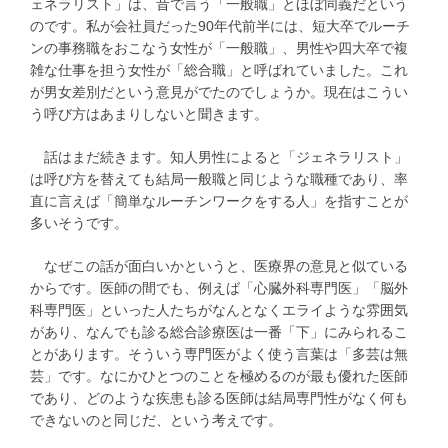
ェネラリスト」は、昔で言う「一般職」とほぼ同義だという
のです。私が会社員だった90年代前半には、短大卒でルーチ
ンの事務職をおこなう女性が「一般職」、男性や四大卒で複
雑な仕事を担う女性が「総合職」と呼ばれていました。これ
が男女差別だという意見がでたのでしょうか。現在はこうい
う呼び方はあまりしないと聞きます。
話はまだ続きます。知人男性によると「ジェネラリスト」
は呼び方を替えても結局一般職と同じような職種であり、率
直に言えば「簡単なルーチンワークをする人」を指すことが
多いそうです。
なぜこの話が面白いかというと、医療界の意見と似ている
からです。医師の間でも、例えば「心臓外科専門医」「脳外
科専門医」といった人たちがなんとなくエライような雰囲気
があり、なんでも診る総合診療医は一番「下」にみられるこ
とがあります。そういう専門医がよく使う言葉は「多芸は無
芸」です。なにかひとつのことを極めるのが最も優れた医師
であり、どのような疾患も診る医師は結局専門性がなく何も
できないのと同じだ、という考えです。