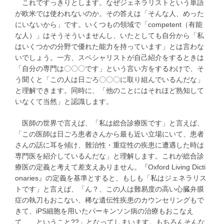
これですっきりとします。なぜジェネラリストという単語
が欧米では使われないのか。その答えは「そんな人、めった
にいないから」です。いくつもの領域で「competent（有能
な人）」はそうそういませんし、いたとしても自分から「私
はいくつかの分野で優れた能力を持っています」とは言わな
いでしょう。一方、スペシャリストが自己紹介をするときは
「自分の専門は〇〇〇です」という言い方をするわけで、そ
う聞くと「この人は日ごろ〇〇〇に取り組んでいるんだな」
と理解できます。同時に、「他のことにはそれほど熟知して
いなくて当然」と認識します。
医師の世界で言えば、「私は総合診療医です」と言えば、
「この医師は日ごろ患者さんから最も近い立場にいて、患者
さんの話に耳を傾け、難治性・重症性の疾患に遭遇した時は
専門医を紹介しているんだな」と理解します。これが総合診
療医の定義と考えて差支えありません。『Oxford Living Dicti
onaries』の定義を基準とすると、もしも「私はジェネラリス
トです」と言えば、「ん？、この人は難易度の高い心臓弁膜
症の執刀もおこない、稀な遺伝性疾患のカウンセリングもで
きて、iPS細胞を用いたパーキンソン病の治療もおこなえ
て…、ということ??」となってしまいます。もちろんそんな