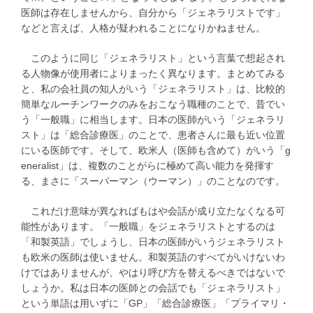
医師は存在しませんから、自分から「ジェネラリストです」
などと言えば、人格が疑われることになりかねません。
このように同じ「ジェネラリスト」という言葉で想起され
る人物像が使用者によりまったく異なります。まとめてみる
と、私の会社員の知人がいう「ジェネラリスト」は、比較的
簡単なルーチンワークのみをおこなう職種のことで、昔でい
う「一般職」に相当します。日本の医師がいう「ジェネラリ
スト」は「総合診療医」のことで、患者さんに最も近い位置
にいる医師です。そして、欧米人（医師も含めて）がいう「g
eneralist」は、複数のことがらに極めて高い能力を発揮す
る、まさに「スーパーマン（ウーマン）」のことなのです。
これだけ意味が異なればもはや会話が成り立たなくなる可
能性があります。「一般職」をジェネラリストとするのは
「和製英語」でしょうし、日本の医師がいうジェネラリスト
も欧米の医師は使いません。和製英語のすべてがいけないわ
けではありませんが、やはり呼び方を替えるべきではないで
しょうか。私は日本の医師との会話でも「ジェネラリスト」
という単語は用いずに「GP」「総合診療医」「プライマリ・