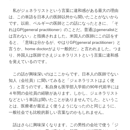
私がジェネラリストという言葉に違和感がある最大の理由
は、この単語を日本人の医師以外から聞いたことがないから
です。以前、ベルギーの医師とこの話になったときに、「そ
れはGP(general practitioner）のことだ。普通はgeneralistと
は言わない」と指摘されました。米国人の医師にこの話をす
ると、「意味は分かるが、やはりGP(general practitioner）と
言うか、home doctorがより一般的だ」と言われました。つま
り、外国人は医師でさえジェネラリストという言葉に違和感
を覚えているのです。
この話が興味深いのはここからです。日本人の医師でない
知人（会社員）に聞いてみると「ジェネラリストはよく使
う」と言うのです。私自身も医学部入学前の90年代前半には
４年間の会社員の経験があります。しかし、ジェネラリスト
などという単語は聞いたことがありませんでした。というこ
とは、医療者が最近よく使うようになったのと同じように、
一般社会でも比較的新しい言葉なのかもしれません。
話はさらに興味深くなります。この男性の会社で使う「ジ