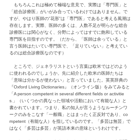
もちろんこれは極めて極端な意見で、実際は「専門医」と
「総合診療医」がいがみ合っているわけではありません。で
すが、やはり医師の”花形”は「専門医」であると考える風潮は
存在します。実際、医師の多くは、人数不足が明らかな総合
診療医には関心がなく、分野によってはすでに飽和している
専門医を目指すのです。（だから、「医師は余っている」と
言う医師はたいてい専門医で、「足りていない」と考えてい
るのは総合診療医なのです）
ところで、ジェネラリストという言葉は欧米ではどのよう
に使われるのでしょうか。先に紹介した欧米の医師たちは
「意味は分かるが使わない」と言っていました。英英辞典の
『Oxford Living Dictionaries』（オンライン版）をみてみると
「A person competent in several different fields or activitie
s.」（いくつかの異なった領域や活動において有能な人）と
書かれています。つまり、私の知人が言うようなルーチンワ
ークのみをこなす「一般職」とはまったく正反対であり、co
mpetent（有能な人）を指しているのです。「多芸は無芸」で
はなく「多芸は多芸」が英語本来の意味というわけです。