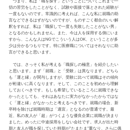
つまり、私は「職を探す」ということについてこれまで一
切の苦労をしたことがなく、試験や面接で落とされた経験が
一度もないのです。常識的に考えれば、こんな私に就職の助
言などできるはずがないのですが、ものすごく都合のいい解
釈をすれば、私は「職探しで一度も失敗したことがない男」
となるのかもしれません。また、今は人を採用する側にいま
すから、こんな人はNGでこういう人はOK、ということが多
少は分かるつもりです。特に医療職についてはそれなりに助
言ができると思います。
では、さっそく私が考える「職探しの極意」を紹介したい
と思います。まず「就職」と「受験」は異なります。どちら
も「運と縁」が関与しますが、受験に比べて就職はその傾向
が桁違いに高くなります。そして、このことを初めから理解
しておくべきです。もしも希望しているところに就職できな
かったとしても、それはあなたに実力がなかったからではな
く「運と縁」がなかったと考えるべきです。就職の場合、新
卒時を除けば就職時期は「適宜」となるのが普通です。最
近、私の友人が「超」がつくような優良企業に就職が決まり
ました。めったに中途採用をしない会社です。求人が出た時
期と友人が職を探していた時期が”たまたま”重なり、さらに偶