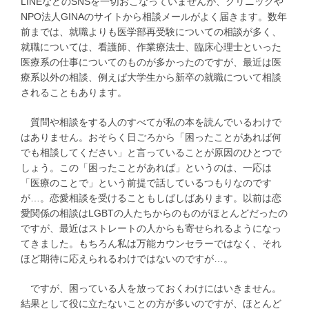
LINEなどのSNSを一切おこなっていませんが、クリニックや
NPO法人GINAのサイトから相談メールがよく届きます。数年
前までは、就職よりも医学部再受験についての相談が多く、
就職については、看護師、作業療法士、臨床心理士といった
医療系の仕事についてのものが多かったのですが、最近は医
療系以外の相談、例えば大学生から新卒の就職について相談
されることもあります。
質問や相談をする人のすべてが私の本を読んでいるわけで
はありません。おそらく日ごろから「困ったことがあれば何
でも相談してください」と言っていることが原因のひとつで
しょう。この「困ったことがあれば」というのは、一応は
「医療のことで」という前提で話しているつもりなのです
が…。恋愛相談を受けることもしばしばあります。以前は恋
愛関係の相談はLGBTの人たちからのものがほとんどだったの
ですが、最近はストレートの人からも寄せられるようになっ
てきました。もちろん私は万能カウンセラーではなく、それ
ほど期待に応えられるわけではないのですが…。
ですが、困っている人を放っておくわけにはいきません。
結果として役に立たないことの方が多いのですが、ほとんど