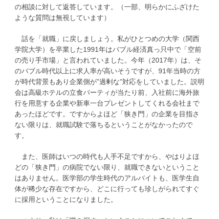
の相談に対して返答しています。（一部、明らかにふざけた
ような質問は無視しています）
話を「就職」に戻しましょう。私がひとつめの大学（関西
学院大学）を卒業した1991年はバブル経済真っ只中で「空前
の売り手市場」と言われていました。今年（2017年）は、そ
のバブル時代以上に求人率が高いそうですが、91年当時の方
が時代背景もあり企業側が”過剰な”対応をしていました。説明
会は高級ホテルの立食パーティが当たり前、入社前に海外旅
行を用意する企業や新車一台プレゼントしてくれる会社まで
あったほどです。ですからよほど「狭き門」の企業を目指さ
ない限りは、就職試験で落ちるということがなかったので
す。
また、医師はいつの時代も人手不足ですから、やはりよほ
どの「狭き門」の病院でない限り、就職できないということ
はありません。医学部の学生時代のアルバイトも、医学生自
体が稀少な存在ですから、どこに行っても珍しがられてすぐ
に採用ということになりました。