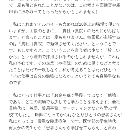
で一度も落とされたことがないのは、この考えを面接官や雇
用者に汲み取ってもらったからかもしれません）
私はこれまでアルバイトも含めれば20以上の職場で働いて
いますが、面接のときに、「貴社（貴院）のためにがんばり
ます」と言ったことは一度もありません。毎回私が主張する
のは「貴社（貴院）で勉強させてください」ということで
す。もしかすると、こういうことを言う者は少なく「珍しい
から」という理由で採用されるのかもしれませんが、これは
私の本心です。その企業（や病院）のために働くなどと考え
たことはただの一度もなく、私が考えることはただひとつ。
「その仕事は自分の勉強になるか」というとても身勝手なも
のです。
私にとって仕事とは「お金を稼ぐ手段」ではなく「勉強」
であり、どこの職場でも少しでも学ぶことを考えます。会社
員時代は、英語、貿易事務、マーケティングなどを学ぶ”学
校”でしたし、医師になってからはひとりひとりの患者さんが
私にとっては「貴重な臨床症例」です。医学部の学生時代、
何人かの先生から「患者さんから学ばせてもらえ」と言わ