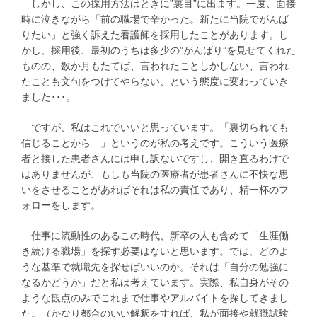
しかし、この採用方法はときに”裏目”に出ます。一度、面接
時に泣きながら「前の職場で辛かった。新たに当院でがんば
りたい」と強く訴えた看護師を採用したことがあります。し
かし、採用後、最初のうちは多少の”がんばり”を見せてくれた
ものの、数か月もたてば、言われたことしかしない、言われ
たことも文句をつけてやらない、という態度に変わっていき
ました･･･。
ですが、私はこれでいいと思っています。「裏切られても
信じることから…」というのが私の考えです。こういう医療
者と接した患者さんには申し訳ないですし、開き直るわけで
はありませんが、もしも当院の医療者が患者さんに不快な思
いをさせることがあればそれは私の責任であり、精一杯のフ
ォローをします。
仕事に流動性のあるこの時代、新卒の人も含めて「生涯働
き続ける職場」を探す必要はないと思います。では、どのよ
うな基準で就職先を探せばいいのか。それは「自分の勉強に
なるかどうか」だと私は考えています。実際、私自身がその
ような観点のみでこれまで仕事やアルバイトを探してきまし
た。（かなり都合のいい解釈をすれば、私が面接や就職試験