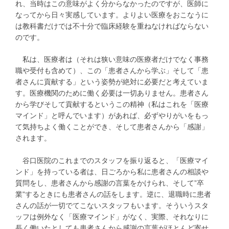
れ、当時はこの意味がよく分からなかったのですが、医師に
なってから日々実感しています。よりよい医療をおこなうに
は教科書だけでは不十分で臨床経験を重ねなければならない
のです。
私は、医療者は（それは狭い意味の医療者だけでなく事務
職や受付も含めて）、この「患者さんから学ぶ」そして「患
者さんに貢献する」という姿勢が絶対に必要だと考えていま
す。医療機関のために働く必要は一切ありません。患者さん
から学びそして貢献するというこの精神（私はこれを「医療
マインド」と呼んでいます）があれば、必ずやりがいをもっ
て気持ちよく働くことができ、そして患者さんから「感謝」
されます。
谷口医院のこれまでのスタッフを振り返ると、「医療マイ
ンド」を持っている者は、日ごろから私に患者さんの相談や
質問をし、患者さんから感謝の言葉をかけられ、そして”卒
業”するときにも患者さんの話をします。逆に、退職時に患者
さんの話が一切でてこないスタッフもいます。そういうスタ
ッフは例外なく「医療マインド」がなく、実際、それなりに
長く働いたとしても患者さんから感謝の言葉がほとんど寄せ