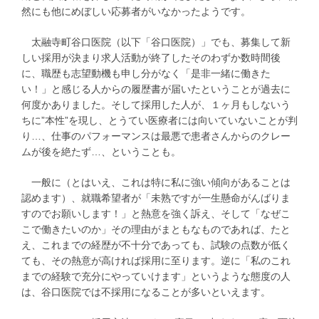
然にも他にめぼしい応募者がいなかったようです。
太融寺町谷口医院（以下「谷口医院）」でも、募集して新
しい採用が決まり求人活動が終了したそのわずか数時間後
に、職歴も志望動機も申し分がなく「是非一緒に働きた
い！」と感じる人からの履歴書が届いたということが過去に
何度かありました。そして採用した人が、１ヶ月もしないう
ちに”本性”を現し、とうてい医療者には向いていないことが判
り…、仕事のパフォーマンスは最悪で患者さんからのクレー
ムが後を絶たず…、ということも。
一般に（とはいえ、これは特に私に強い傾向があることは
認めます）、就職希望者が「未熟ですが一生懸命がんばりま
すのでお願いします！」と熱意を強く訴え、そして「なぜこ
こで働きたいのか」その理由がまともなものであれば、たと
え、これまでの経歴が不十分であっても、試験の点数が低く
ても、その熱意が高ければ採用に至ります。逆に「私のこれ
までの経験で充分にやっていけます」というような態度の人
は、谷口医院では不採用になることが多いといえます。