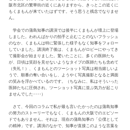
阪市北区の繁華街の近くにありますから、きっとこの近くに
もくまもんが来ていたはずです。そう思うと残念でなりませ
ん。
学会での蒲島知事の講演では後半にくまもんが壇上に登場
しました。われんばかりの拍手と止むことのないフラッシュ
のなか、くまもんは特に緊張した様子もなく知事をフォロー
していました。講演終了後は、くまもんがロビーにやってき
て撮影会が始まりました。驚いたことに、多くの医師たち
が、日頃は笑顔を見せないようなタイプの医師たちも含めて
（失礼！）、くまもんとのツーショット写真は相当嬉しいよ
うで、順番の奪い合いをし、ようやく写真撮影となると満面
の笑みを浮かべているのです。（ちなみに、私はそういった
医師たちに圧倒され、ツーショット写真に並ぶ気力が起こり
ませんでした････）
さて、今回のコラムで私が最も言いたかったのは蒲島知事
の努力のストーリーでもなく、くまもんの大阪でのエピソー
ドでもありません。それは、現在の蒲島知事の「公僕として
の精神」です。講演のなかで、知事が直接このような言葉を