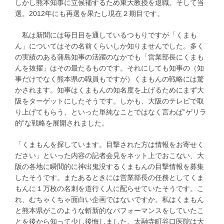
しかし熊本知事に立候補するため東大教授を退職。そして当
選。2012年にも再選を果たし現在２期目です。
私は新聞には毎日目を通しているつもりですが「くまも
ん」についてはその名前くらいしか知りませんでした。多く
の実績のある蒲島知事の活躍のなかでも「営業部長にくまも
んを抜擢」はその最たるものです。それにしても知事の（知
事だけでなく熊本県の職員もですが）くまもんの戦略には驚
かされます。知事はくまもんの知名度を上げるためにまず大
阪をターゲットにしたそうです。しかも、大阪のテレビで取
り上げてもらう、といった単純なことではなく言わば”ゲリラ
的”な戦略を展開されました。
「くまもんを探しています。目撃された方は情報をお寄せく
ださい」といった内容の記者会見をネット上でおこない、大
阪の各地に瞬間的に神出鬼没するくまもんの目撃情報を募集
したそうです。またあるときには営業部長の任務としてくま
もんに１万枚の名刺を道行く人に配らせていたそうです。こ
れ、むちゃくちゃ面白い企画ではないですか。私はくまもん
と熊本県がこのような斬新的なパフォーマンスをしていたこ
とを後から知って少し後悔しました。太融寺町谷口医院は大