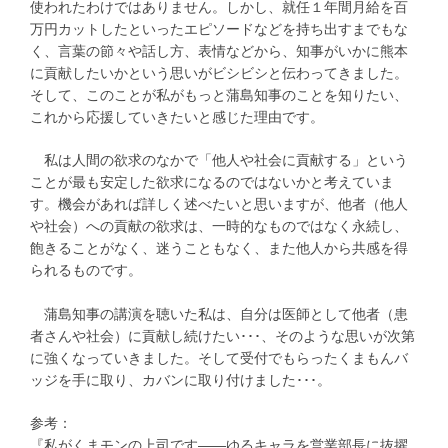
使われたわけではありません。しかし、就任１年間月給を百
万円カットしたといったエピソードなどを持ち出すまでもな
く、言葉の節々や話し方、表情などから、知事がいかに熊本
に貢献したいかという思いがビシビシと伝わってきました。
そして、このことが私がもっと蒲島知事のことを知りたい、
これから応援していきたいと感じた理由です。
私は人間の欲求のなかで「他人や社会に貢献する」という
ことが最も安定した欲求になるのではないかと考えていま
す。機会があれば詳しく述べたいと思いますが、他者（他人
や社会）への貢献の欲求は、一時的なものではなく永続し、
飽きることがなく、迷うこともなく、また他人から共感を得
られるものです。
蒲島知事の講演を聴いた私は、自分は医師として他者（患
者さんや社会）に貢献し続けたい･･･、そのような思いが次第
に強くなっていきました。そして受付でもらったくまもんバ
ッジを手に取り、カバンに取り付けました･･･。
参考：
『私がくまモンの上司です――ゆるキャラを営業部長に抜擢