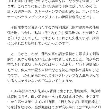
加する前には誰がそのような講演をおこなうかを確認してい
ます。これまでに私が聴いた講演で印象に残っているのは、
故・渡辺淳一氏、スキージャンプの葛西紀明氏、車いすラン
ナーでパラリンピックメダリストの伊藤智也氏などです。
今回熊本で開催された学会の特別講演は熊本県知事の蒲島
郁夫氏。しかし、私は（失礼ながら）蒲島氏のことをほとん
ど知りませんでした。ですから（これまた失礼ですが）講演
にはそれほど期待していなかったのです。
ところがところが、蒲島知事の話は最初から最後まで刺激
的で、息つく暇もないほど夢中にさせられました。幼少時に
苦労をして成功した人の話はたくさんあり、どれも興味深い
もので、偉人の伝記や自叙伝などを読むのは私の趣味のひと
つです。しかし蒲島知事ほどインプレッシブな人生を歩んで
いる人はそういないのではないでしょうか。
1947年熊本で9人兄弟の7番目に生まれた蒲島知事。幼少時
は貧困に喘ぎ、白い米を食べられるのは正月のみ。小学２年
生から高校３年生までの11年間、1日も休まずに新聞配達をし
て家計を助ける。当然勉強はできず高校時代には220人中200