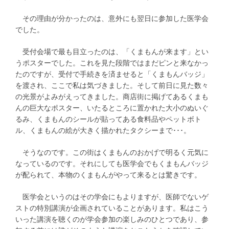
その理由が分かったのは、意外にも翌日に参加した医学会
でした。
受付会場で最も目立ったのは、「くまもんが来ます」とい
うポスターでした。これを見た段階ではまだピンと来なかっ
たのですが、受付で手続きを済ませると「くまもんバッジ」
を渡され、ここで私は気づきました。そして前日に見た数々
の光景がよみがえってきました。商店街に掲げてあるくまも
んの巨大なポスター、いたるところに置かれた大小のぬいぐ
るみ、くまもんのシールが貼ってある食料品やペットボト
ル、くまもんの絵が大きく描かれたタクシーまで･･･。
そうなのです。この街はくまもんのおかげで明るく元気に
なっているのです。それにしても医学会でもくまもんバッジ
が配られて、本物のくまもんがやって来るとは驚きです。
医学会というのはその学会にもよりますが、医師でないゲ
ストの特別講演が企画されていることがあります。私はこう
いった講演を聴くのが学会参加の楽しみのひとつであり、参