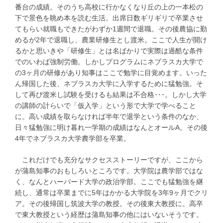
番台の成績。そのうち高校に行かなくなり丘の上の一本松の
下で景色を眺め本を読む生活。出席日数ギリギリで卒業させ
てもらい就職もできたがわずか1週間で退職。その後農協に勤
めるが2年で退職し、農業研修生とし渡米。ここで人生が開け
るかと思いきや「研修生」とは名ばかりで実際は過酷な条件
でのいわば強制労働。しかしプログラムにネブラスカ大学で
の3ヶ月の研修があり知事はここで勉学に目覚めます。いった
ん帰国した後、ネブラスカ大学に入学するために猛勉強。そ
して再び渡米し試験を受けるも結果は不合格･･･。しかし大学
の講師の計らいで「仮入学」という形で大学で学べること
に。高い成績を取らなければ半年で退学という条件のなか、
日々猛勉強に明け暮れ一学期の成績はなんとオールA。その後
4年でネブラスカ大学農学部を卒業。
これだけでも充分なサクセスストーリーですが、ここから
が蒲島知事のおもしろいところです。大学院は農学部ではな
く、なんとハーバード大学の政治学部。ここでも猛勉強を継
続し、通常は卒業までに5年はかかる大学院を3年9ヶ月でクリ
ア。その後帰国し筑波大学の教授。その後東大教授に。高卒
で東大教授という経歴は蒲島知事の他にはいないそうです。