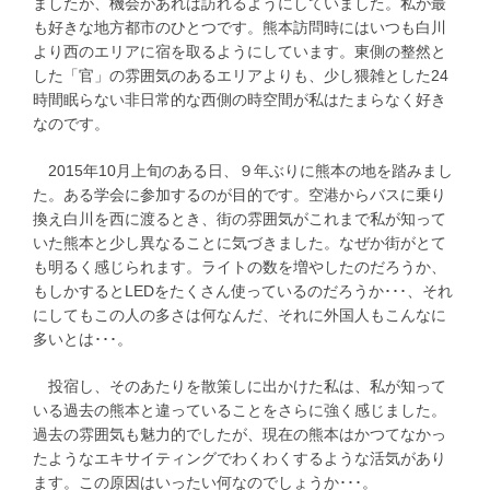
ましたが、機会があれば訪れるようにしていました。私が最
も好きな地方都市のひとつです。熊本訪問時にはいつも白川
より西のエリアに宿を取るようにしています。東側の整然と
した「官」の雰囲気のあるエリアよりも、少し猥雑とした24
時間眠らない非日常的な西側の時空間が私はたまらなく好き
なのです。
2015年10月上旬のある日、９年ぶりに熊本の地を踏みまし
た。ある学会に参加するのが目的です。空港からバスに乗り
換え白川を西に渡るとき、街の雰囲気がこれまで私が知って
いた熊本と少し異なることに気づきました。なぜか街がとて
も明るく感じられます。ライトの数を増やしたのだろうか、
もしかするとLEDをたくさん使っているのだろうか･･･、それ
にしてもこの人の多さは何なんだ、それに外国人もこんなに
多いとは･･･。
投宿し、そのあたりを散策しに出かけた私は、私が知って
いる過去の熊本と違っていることをさらに強く感じました。
過去の雰囲気も魅力的でしたが、現在の熊本はかつてなかっ
たようなエキサイティングでわくわくするような活気があり
ます。この原因はいったい何なのでしょうか･･･。