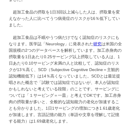
超加工食品の摂取を1日3回以上減らした人は、摂取量を変
えなかった人に比べてうつ病発症のリスクが16％低下してい
ました。
超加工食品は不眠やうつ病だけでなく認知症のリスクにも
なります。医学誌「Neurology」に発表された
研究
は米国の全
国規模の2つのデータベースを解析しています。加工赤身肉の
摂取量を1日あたり0.25サービング以上摂取している人は、1
日あたり0.10サービング未満の人と比較して、認知症のリス
クが13％高く、SCD（Subjective Cognitive Decline＝主観的
認知機能低下）は14％高くなっていました。SCDとは最近提
唱された概念で「試験では認知症ではないが、本人が認知症
かもしれないと考えている段階」のことです。サービングに
ついては「１サービング＝一皿」と考えてOKです。加工赤身
肉の摂取量が多いと、全般的な認知能力の老化が加速するこ
とも分かりました。1日1サービングの増加につき1.61歳老化
が加速します。言語記憶の能力（単語や文章を理解して記憶
する能力）は1.69歳老化します。