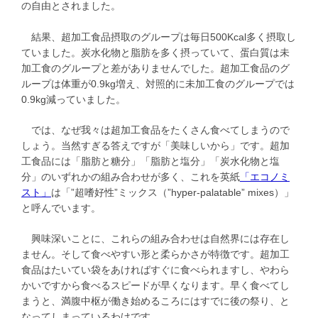
の自由とされました。
結果、超加工食品摂取のグループは毎日500Kcal多く摂取し
ていました。炭水化物と脂肪を多く摂っていて、蛋白質は未
加工食のグループと差がありませんでした。超加工食品のグ
ループは体重が0.9kg増え、対照的に未加工食のグループでは
0.9kg減っていました。
では、なぜ我々は超加工食品をたくさん食べてしまうので
しょう。当然すぎる答えですが「美味しいから」です。超加
工食品には「脂肪と糖分」「脂肪と塩分」「炭水化物と塩
分」のいずれかの組み合わせが多く、これを英紙
「エコノミ
スト」
は「”超嗜好性”ミックス（”hyper-palatable” mixes）」
と呼んでいます。
興味深いことに、これらの組み合わせは自然界には存在し
ません。そして食べやすい形と柔らかさが特徴です。超加工
食品はたいてい袋をあければすぐに食べられますし、やわら
かいですから食べるスピードが早くなります。早く食べてし
まうと、満腹中枢が働き始めるころにはすでに後の祭り、と
なってしまっているわけです。