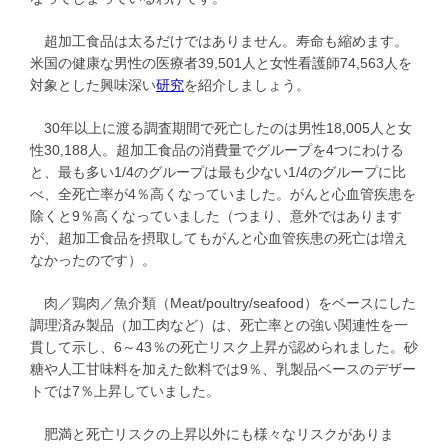
超加工食品は太るだけではありません。寿命も縮めます。
米国の健康な男性の医療者39,501人と女性看護師74,563人を
対象とした興味深い
研究
を紹介しましょう。
30年以上に渡る調査期間で死亡したのは男性18,005人と女
性30,188人。超加工食品の消費量でグループを4つにわける
と、最も多い1/4のグループは最も少ない1/4のグループに比
べ、全死亡率が4％高くなっていました。がんと心血管疾患を
除くと9％高くなっていました（つまり、意外ではあります
が、超加工食品を摂取してもがんと心血管疾患の死亡は増え
なかったのです）。
肉／鶏肉／魚介類（Meat/poultry/seafood）をベースにした
調理済み製品（加工肉など）は、死亡率との強い関連性を一
貫して示し、6～43％の死亡リスク上昇が認められました。砂
糖や人工甘味料を加えた飲料では9％、乳製品ベースのデザー
トでは7％上昇していました。
肥満と死亡リスクの上昇以外にも様々なリスクがありま