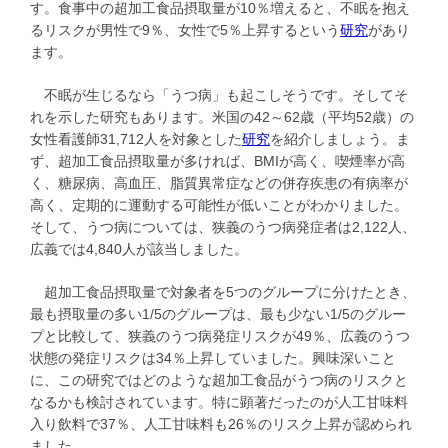
す。食事中の超加工食品摂取量が10％増えると、不眠を抱え
るリスクが男性で9％、女性で5％上昇するという
研究
があり
ます。
不眠が生じるなら「うつ病」も起こしそうです。そしてそ
れを示した研究もあります。米国の42～62歳（平均52歳）の
女性看護師31,712人を対象とした
研究
を紹介しましょう。ま
ず、超加工食品摂取量が多ければ、BMIが高く、喫煙率が高
く、糖尿病、高血圧、脂質異常症などの併存疾患の有病率が
高く、定期的に運動する可能性が低いことがわかりました。
そして、うつ病については、狭義のうつ病発症者は2,122人、
広義では4,840人が該当しました。
超加工食品摂取量で対象者を5つのグループに分けたとき、
最も摂取量の多い1/5のグループは、最も少ない1/5のグルー
プと比較して、狭義のうつ病発症リスクが49％、広義のうつ
状態の発症リスクは34％上昇していました。興味深いこと
に、この研究ではどのような超加工食品がうつ病のリスクと
なるかも検討されています。特に顕著だったのが人工甘味料
入り飲料で37％、人工甘味料も26％のリスク上昇が認められ
ました。