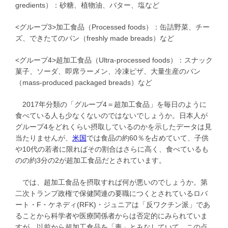
gredients）：砂糖、植物油、バター、塩など
<グループ3>加工食品（Processed foods）：缶詰野菜、チー
ズ、できたてのパン（freshly made breads）など
<グループ4>超加工食品（Ultra-processed foods）：スナック
菓子、ソーダ、即席ラーメン、冷凍ピザ、大量生産のパン
（mass-produced packaged breads）など
2017年分類の「グループ4＝超加工食品」を毎日のように
食べている人も少なくないのではないでしょうか。日本人が
グループ4をどれくらい摂取しているのかを示したデータは見
当たりませんが、
米国
では食品の約60％を占めていて、子供
や10代の若者に限ればその割合はさらに高く、食べているも
のの約3分の2が超加工食品だとされています。
では、超加工食品を摂取すれば何が悪いのでしょうか。第
二次トランプ政権で保健関連の要職につくとされているロバ
ート・F・ケネディ(RFK)・ジュニアは「反ワクチン派」であ
ることから科学者や医療関係者からは否定的にみられていま
すが、以前から超加工食品を「毒」とみなしていて、この点