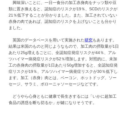
興味深いことに、一日一食分の加工赤身肉をナッツ類や豆
類に置き換えると、認知症のリスクが19％、SCDのリスクが
21％低下することが分かりました。また、加工されていない
赤身の肉であれば、認知症のリスクを上げないことも分かり
ました。
英国のデータベースを用いて実施された
研究
もあります。
結果は米国のものと同じようなもので、加工肉の摂取量が1日
あたり25g増えるごとに、全認知症発症リスクが44％、アル
ツハイマー病発症リスクが52％増加します。対照的に、未加
工の赤身肉の摂取量が1日あたり50g増加すると、全認知症発
症リスクが19％、アルツハイマー病発症リスクが30％低下し
ます。加工（赤身）肉とは、ベーコン、ホットドッグ、ソー
セージ、サラミ、ボローニャソーセージなどです。
どうやら心身ともに健康で長生きするには「いかに超加工
食品の誘惑を断ち切るか」が鍵になりそうです。