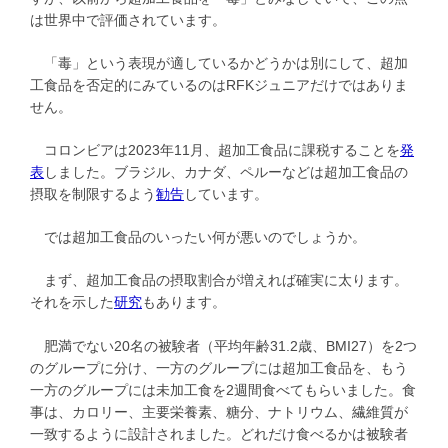
は世界中で評価されています。
「毒」という表現が適しているかどうかは別にして、超加
工食品を否定的にみているのはRFKジュニアだけではありま
せん。
コロンビアは2023年11月、超加工食品に課税することを
発
表
しました。ブラジル、カナダ、ペルーなどは超加工食品の
摂取を制限するよう
勧告
しています。
では超加工食品のいったい何が悪いのでしょうか。
まず、超加工食品の摂取割合が増えれば確実に太ります。
それを示した
研究
もあります。
肥満でない20名の被験者（平均年齢31.2歳、BMI27）を2つ
のグループに分け、一方のグループには超加工食品を、もう
一方のグループには未加工食を2週間食べてもらいました。食
事は、カロリー、主要栄養素、糖分、ナトリウム、繊維質が
一致するように設計されました。どれだけ食べるかは被験者